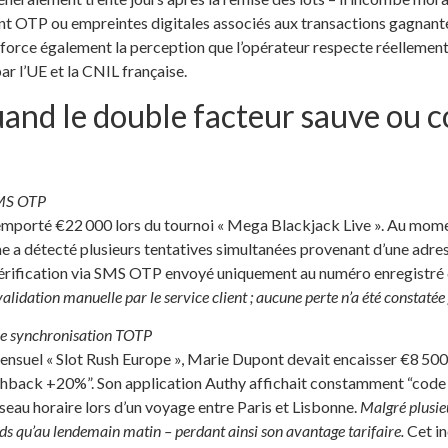
t OTP ou empreintes digitales associés aux transactions gagnante
force également la perception que l’opérateur respecte réellement l
r l’UE et la CNIL française.
quand le double facteur sauve ou 
SMS OTP
remporté €22 000 lors du tournoi « Mega Blackjack Live ». Au moment 
me a détecté plusieurs tentatives simultanées provenant d’une adre
érification via SMS OTP envoyé uniquement au numéro enregistré 
alidation manuelle par le service client ; aucune perte n’a été constatée
ise synchronisation TOTP
mensuel « Slot Rush Europe », Marie Dupont devait encaisser €8 500
shback +20%”. Son application Authy affichait constamment “code
au horaire lors d’un voyage entre Paris et Lisbonne.
Malgré plusie
nds qu’au lendemain matin – perdant ainsi son avantage tarifaire.
Cet in