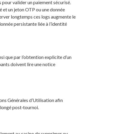
s pour valider un paiement sécurisé.
ndé et un jeton OTP ou une donnée
erver longtemps ces logs augmente le
nnée persistante liée à l’identité
si que par l’obtention explicite d’un
ants doivent lire une notice
ns Générales d’Utilisation afin
olongé post‑tournoi.
ralement au casino de supprimer ou