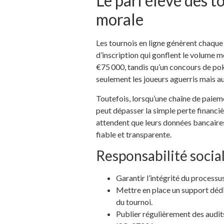
Le pari élevé des t
morale
Les tournois en ligne génèrent chaque 
d’inscription qui gonflent le volume m
€75 000, tandis qu’un concours de pok
seulement les joueurs aguerris mais a
Toutefois, lorsqu’une chaîne de paiem
peut dépasser la simple perte financièr
attendent que leurs données bancaires
fiable et transparente.
Responsabilité socia
Garantir l’intégrité du processu
Mettre en place un support dédi
du tournoi.
Publier régulièrement des audi