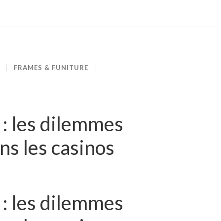
FRAMES & FUNITURE
 : les dilemmes
ns les casinos
 : les dilemmes