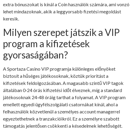
extra bónuszokat is kínál a Coin használók számára, ami vonzó
lehet mindazoknak, akik a leggyorsabb fizetési megoldást
keresik.
Milyen szerepet játszik a VIP
program a kifizetések
gyorsaságában?
A Sportaza Casino VIP programja különleges előnyöket
biztosít a hűséges játékosoknak, köztük prioritást a
kifizetések feldolgozásában. A magasabb szintű VIP tagok
általában 0‑24 órás kifizetési időt élveznek, míg a standard
játékosoknak 24‑48 óráig tarthat a folyamat. A VIP program
emellett egyedi ügyfélszolgálati csatornákat kínál, ahol a
felhasználók közvetlenül a személyes account managerrel
egyeztethetnek a tranzakcióikról. Ez a személyre szabott
támogatás jelentősen csökkenti a késedelmek lehetőségét.