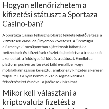
Hogyan ellenőrizhetem a
kifizetési státuszt a Sportaza
Casino‑ban?
A Sportaza Casino felhasználóbarát felülete lehetővé teszi a
kifizetések valós idejű nyomon követését. A “Pénzügyi
előzmények” menüpontban a játékosok láthatják a
befizetések és kifizetések részleteit, beleértve a tranzakció
azonosítót, a feldolgozási időt és a státuszt. Emellett a
platform push‑értesítéseket küld e‑mailben vagy
mobilalkalmazáson keresztül, amikor egy kifizetés sikeresen
teljesült. Ez a nyílt kommunikáció segít elkerülni a
félreértéseket és növeli a játékosok bizalmát.
Mikor kell választani a
kriptovaluta fizetést a