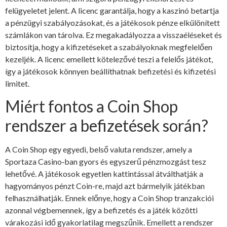
felügyeletet jelent. A licenc garantálja, hogy a kaszinó betartja
a pénzügyi szabályozásokat, és a játékosok pénze elkülönített
számlákon van tárolva. Ez megakadályozza a visszaéléseket és
biztosítja, hogy a kifizetéseket a szabályoknak megfelelően
kezeljék. A licenc emellett kötelezővé teszi a felelős játékot,
így a játékosok könnyen beállíthatnak befizetési és kifizetési
limitet.
Miért fontos a Coin Shop
rendszer a befizetések során?
A Coin Shop egy egyedi, belső valuta rendszer, amely a
Sportaza Casino‑ban gyors és egyszerű pénzmozgást tesz
lehetővé. A játékosok egyetlen kattintással átválthatják a
hagyományos pénzt Coin-re, majd azt bármelyik játékban
felhasználhatják. Ennek előnye, hogy a Coin Shop tranzakciói
azonnal végbemennek, így a befizetés és a játék közötti
várakozási idő gyakorlatilag megszűnik. Emellett a rendszer