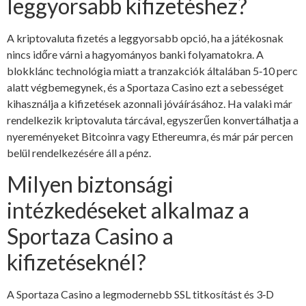
leggyorsabb kifizetéshez?
A kriptovaluta fizetés a leggyorsabb opció, ha a játékosnak
nincs időre várni a hagyományos banki folyamatokra. A
blokklánc technológia miatt a tranzakciók általában 5‑10 perc
alatt végbemegynek, és a Sportaza Casino ezt a sebességet
kihasználja a kifizetések azonnali jóváírásához. Ha valaki már
rendelkezik kriptovaluta tárcával, egyszerűen konvertálhatja a
nyereményeket Bitcoinra vagy Ethereumra, és már pár percen
belül rendelkezésére áll a pénz.
Milyen biztonsági
intézkedéseket alkalmaz a
Sportaza Casino a
kifizetéseknél?
A Sportaza Casino a legmodernebb SSL titkosítást és 3‑D