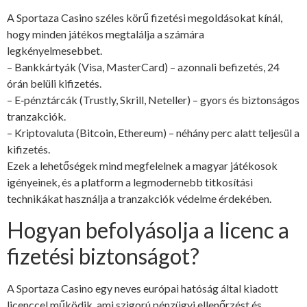
A Sportaza Casino széles körű fizetési megoldásokat kínál,
hogy minden játékos megtalálja a számára
legkényelmesebbet.
– Bankkártyák (Visa, MasterCard) – azonnali befizetés, 24
órán belüli kifizetés.
– E‑pénztárcák (Trustly, Skrill, Neteller) – gyors és biztonságos
tranzakciók.
– Kriptovaluta (Bitcoin, Ethereum) – néhány perc alatt teljesül a
kifizetés.
Ezek a lehetőségek mind megfelelnek a magyar játékosok
igényeinek, és a platform a legmodernebb titkosítási
technikákat használja a tranzakciók védelme érdekében.
Hogyan befolyásolja a licenc a
fizetési biztonságot?
A Sportaza Casino egy neves európai hatóság által kiadott
licenccel működik, ami szigorú pénzügyi ellenőrzést és