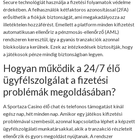
Secure technológiát használja a fizetési folyamatok védelme
érdekében. A felhasználók kétfaktoros azonosítással (2FA)
erősíthetik a fiókjuk biztonságát, ami megakadályozza az
illetéktelen hozzáférést. Emellett a platform minden kifizetést
automatikusan ellenőriz a pénzmosás-ellenőrző (AML)
rendszeren keresztül, így a gyanús tranzakciók azonnal
blokkolásra kerülnek. Ezek az intézkedések biztosítják, hogy
a játékosok pénze mindig biztonságban legyen.
Hogyan működik a 24/7 élő
ügyfélszolgálat a fizetési
problémák megoldásában?
A Sportaza Casino élő chat és telefonos támogatást kínál
egész nap, hét minden nap. Amikor egy játékos kifizetési
problémával szembesül, azonnal kapcsolatba léphet a képzett
ügyfélszolgálati munkatársakkal, akik a tranzakció részleteit
ellenőrzik és gyors megoldást nyújtanak. A rendszer