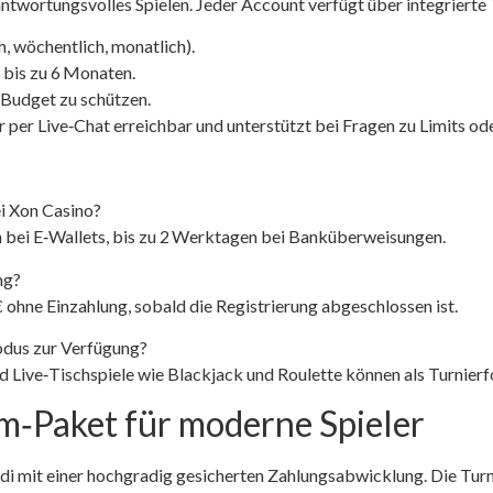
ntwortungsvolles Spielen. Jeder Account verfügt über integrierte 
h, wöchentlich, monatlich).
 bis zu 6 Monaten.
s Budget zu schützen.
 per Live‑Chat erreichbar und unterstützt bei Fragen zu Limits od
i Xon Casino?
 bei E‑Wallets, bis zu 2 Werktagen bei Banküberweisungen.
ng?
 € ohne Einzahlung, sobald die Registrierung abgeschlossen ist.
odus zur Verfügung?
d Live‑Tischspiele wie Blackjack und Roulette können als Turnier
m‑Paket für moderne Spieler
di mit einer hochgradig gesicherten Zahlungsabwicklung. Die Turn