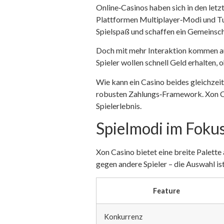
Online‑Casinos haben sich in den let
Plattformen Multiplayer‑Modi und Tur
Spielspaß und schaffen ein Gemeinschaf
Doch mit mehr Interaktion kommen auc
Spieler wollen schnell Geld erhalten,
Wie kann ein Casino beides gleichzei
robusten Zahlungs‑Framework. Xon Cas
Spielerlebnis.
Spielmodi im Fokus
Xon Casino bietet eine breite Palett
gegen andere Spieler – die Auswahl is
Feature
Konkurrenz