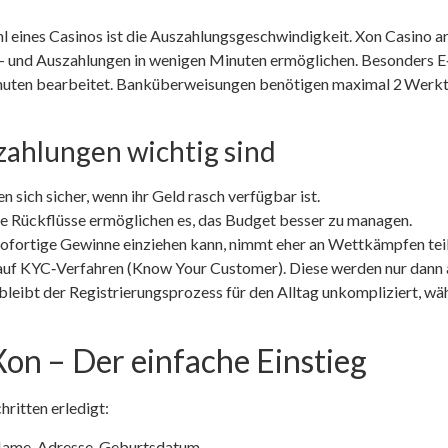
hl eines Casinos ist die Auszahlungsgeschwindigkeit. Xon Casino a
 und Auszahlungen in wenigen Minuten ermöglichen. Besonders E‑Wa
nuten bearbeitet. Banküberweisungen benötigen maximal 2 Werkta
ahlungen wichtig sind
n sich sicher, wenn ihr Geld rasch verfügbar ist.
lle Rückflüsse ermöglichen es, das Budget besser zu managen.
sofortige Gewinne einziehen kann, nimmt eher an Wettkämpfen teil
f KYC‑Verfahren (Know Your Customer). Diese werden nur dann akt
bleibt der Registrierungsprozess für den Alltag unkompliziert, w
Xon – Der einfache Einstieg
ritten erledigt:
Name, Adresse, Geburtsdatum.