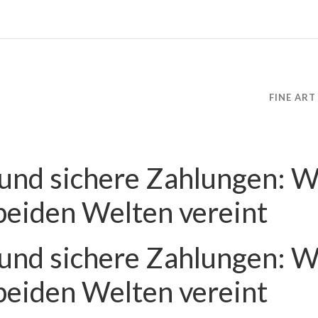
FINE ART
 und sichere Zahlungen: W
beiden Welten vereint
 und sichere Zahlungen: W
beiden Welten vereint