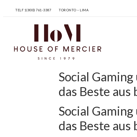
TELF
1(800) 761-3387
TORONTO – LIMA
Social Gaming
das Beste aus 
Social Gaming
das Beste aus 