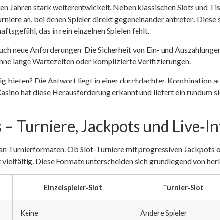
zten Jahren stark weiterentwickelt. Neben klassischen Slots und T
niere an, bei denen Spieler direkt gegeneinander antreten. Diese
tsgefühl, das in rein einzelnen Spielen fehlt.
h neue Anforderungen: Die Sicherheit von Ein- und Auszahlungen 
 ohne lange Wartezeiten oder komplizierte Verifizierungen.
tig bieten? Die Antwort liegt in einer durchdachten Kombination 
ino hat diese Herausforderung erkannt und liefert ein rundum sic
 – Turniere, Jackpots und Live‑In
e an Turnierformaten. Ob Slot‑Turniere mit progressiven Jackpot
t vielfältig. Diese Formate unterscheiden sich grundlegend von he
Einzelspieler‑Slot
Turnier‑Slot
Keine
Andere Spieler