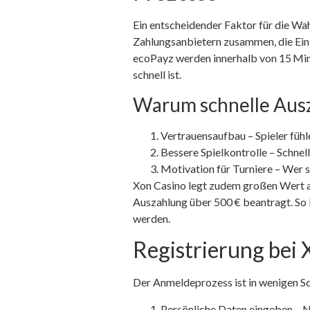
Ein entscheidender Faktor für die Wa
Zahlungsanbietern zusammen, die Ein-
ecoPayz werden innerhalb von 15 Mi
schnell ist.
Warum schnelle Ausz
Vertrauensaufbau – Spieler fühle
Bessere Spielkontrolle – Schne
Motivation für Turniere – Wer 
Xon Casino legt zudem großen Wert au
Auszahlung über 500 € beantragt. So 
werden.
Registrierung bei 
Der Anmeldeprozess ist in wenigen Sch
Persönliche Daten eingeben – 