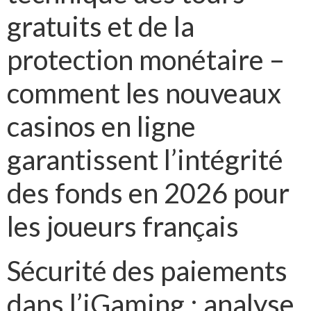
gratuits et de la
protection monétaire –
comment les nouveaux
casinos en ligne
garantissent l’intégrité
des fonds en 2026 pour
les joueurs français
Sécurité des paiements
dans l’iGaming : analyse