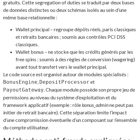
gratuits. Cette segregation of duties se traduit par deux bases
de données distinctes ou deux schémas isolés au sein d’une
même base relationnelle :
Wallet principal – regroupe dépôts réels, paris classiques
et retraits bancaires ; soumis aux contrôles PCI DSS
classiques.
Wallet bonus – ne stocke que les crédits générés par les
free spins ; soumis à des règles de conversion (wagering)
avant tout transfert vers le wallet principal.
Le code source est organisé autour de modules spécialisés :
,
et
BonusEngine
DepositProcessor
. Chaque module possède son propre jeu de
PayoutGateway
permissions au niveau du système d’exploitation et du
framework applicatif (exemple : rôle
bonus_admin
ne peut pas
initier de retrait bancaire). Cette séparation limite l’impact
d’une compromission éventuelle d’un composant sur l’ensemble
du compte utilisateur.