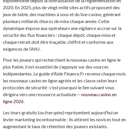
exponentielle depuis la libéralisation de la réglementation en
2020. En 2025, plus de vingt‑mille sites actifs proposent des
jeux de table, des machines à sous et du live‑casino, générant
plusieurs milliards d’euros de mise chaque année. Cette
dynamique impose aux opérateurs une vigilance accrue sur la
sécurité des flux financiers : chaque dépôt, chaque mise et
chaque retrait doit être traçable, chiffré et conforme aux
exigences de l’ANJ.
Pour les joueurs qui recherchent le nouveau casino en ligne le
plus fiable, il est essentiel de s’appuyer sur des sources
indépendantes. Le guide d’Aide Finance.Fr recense chaque mois
les nouveaux casino en ligne agréés et les classe selon leurs
protocoles de sécurité : c’est pourquoi le lien suivant vous
dirigera vers une ressource actualisée —
nouveau casino en
ligne 2026
.
Les tours gratuits (ou
free spins
) représentent aujourd’hui un
levier marketing incontournable : ils attirent les novices tout en
augmentant le taux de rétention des joueurs existants.