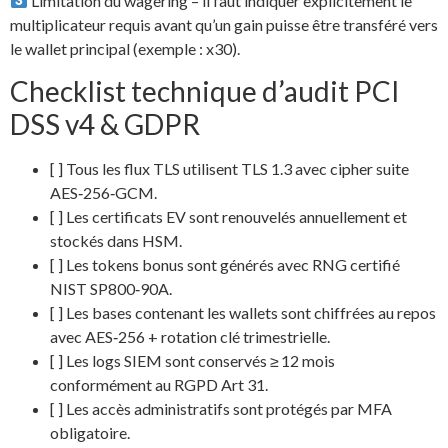
Limitation du wagering – il faut indiquer explicitement le
multiplicateur requis avant qu’un gain puisse être transféré vers
le wallet principal (exemple : x30).
Checklist technique d’audit PCI
DSS v4 & GDPR
[ ] Tous les flux TLS utilisent TLS 1.3 avec cipher suite
AES‑256‑GCM.
[ ] Les certificats EV sont renouvelés annuellement et
stockés dans HSM.
[ ] Les tokens bonus sont générés avec RNG certifié
NIST SP800‑90A.
[ ] Les bases contenant les wallets sont chiffrées au repos
avec AES‑256 + rotation clé trimestrielle.
[ ] Les logs SIEM sont conservés ≥ 12 mois
conformément au RGPD Art 31.
[ ] Les accès administratifs sont protégés par MFA
obligatoire.