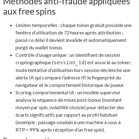
Méthodes anti‑fraude appliquées
aux free spins
Limites temporelles : chaque token gratuit possède une
fenêtre d’utilisation de 72 heures après attribution ;
passé ce délai il devient invalide et automatiquement
purgé du wallet bonus.
Contrôle d’usage unique : un identifiant de session
cryptographique (
) est associé au token ;
session_id
toute tentative d’utilisation hors session déclenche une
alerte IA qui compare l’adresse IP, le fingerprint du
navigateur et le comportement historique du joueur.
Scoring comportemental IA : un modèle supervisé
analyse la séquence de mises post‑bonus (montant
moyen par spin, volatilité choisie) pour détecter des
écarts significatifs par rapport au profil habituel
(exemple : passage soudain à une machine à sous à
RTP = 99 % après réception d’un free spin).