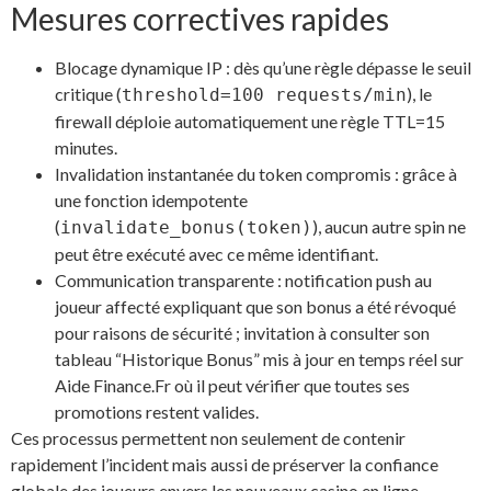
Mesures correctives rapides
Blocage dynamique IP : dès qu’une règle dépasse le seuil
critique (
), le
threshold=100 requests/min
firewall déploie automatiquement une règle TTL=15
minutes.
Invalidation instantanée du token compromis : grâce à
une fonction idempotente
(
), aucun autre spin ne
invalidate_bonus(token)
peut être exécuté avec ce même identifiant.
Communication transparente : notification push au
joueur affecté expliquant que son bonus a été révoqué
pour raisons de sécurité ; invitation à consulter son
tableau “Historique Bonus” mis à jour en temps réel sur
Aide Finance.Fr où il peut vérifier que toutes ses
promotions restent valides.
Ces processus permettent non seulement de contenir
rapidement l’incident mais aussi de préserver la confiance
globale des joueurs envers les nouveaux casino en ligne