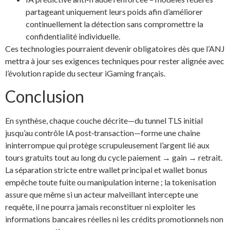
partageant uniquement leurs poids afin d’améliorer
continuellement la détection sans compromettre la
confidentialité individuelle.
Ces technologies pourraient devenir obligatoires dès que l’ANJ
mettra à jour ses exigences techniques pour rester alignée avec
l’évolution rapide du secteur iGaming français.
Conclusion
En synthèse, chaque couche décrite—du tunnel TLS initial
jusqu’au contrôle IA post‑transaction—forme une chaîne
ininterrompue qui protège scrupuleusement l’argent lié aux
tours gratuits tout au long du cycle paiement → gain → retrait.
La séparation stricte entre wallet principal et wallet bonus
empêche toute fuite ou manipulation interne ; la tokenisation
assure que même si un acteur malveillant intercepte une
requête, il ne pourra jamais reconstituer ni exploiter les
informations bancaires réelles ni les crédits promotionnels non