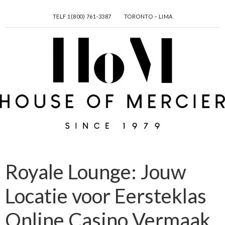
TELF
1(800) 761-3387
TORONTO – LIMA
Royale Lounge: Jouw
Locatie voor Eersteklas
Online Casino Vermaak