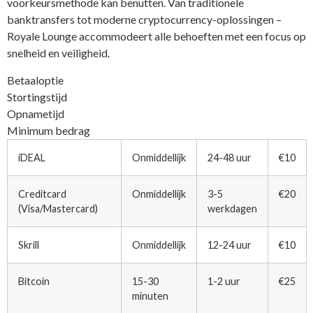
voorkeursmethode kan benutten. Van traditionele
banktransfers tot moderne cryptocurrency-oplossingen –
Royale Lounge accommodeert alle behoeften met een focus op
snelheid en veiligheid.
Betaaloptie
Stortingstijd
Opnametijd
Minimum bedrag
iDEAL
Onmiddellijk
24-48 uur
€10
Creditcard
Onmiddellijk
3-5
€20
(Visa/Mastercard)
werkdagen
Skrill
Onmiddellijk
12-24 uur
€10
Bitcoin
15-30
1-2 uur
€25
minuten