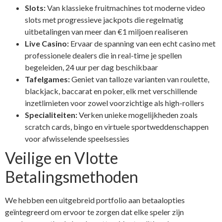
Slots:
Van klassieke fruitmachines tot moderne video
slots met progressieve jackpots die regelmatig
uitbetalingen van meer dan €1 miljoen realiseren
Live Casino:
Ervaar de spanning van een echt casino met
professionele dealers die in real-time je spellen
begeleiden, 24 uur per dag beschikbaar
Tafelgames:
Geniet van talloze varianten van roulette,
blackjack, baccarat en poker, elk met verschillende
inzetlimieten voor zowel voorzichtige als high-rollers
Specialiteiten:
Verken unieke mogelijkheden zoals
scratch cards, bingo en virtuele sportweddenschappen
voor afwisselende speelsessies
Veilige en Vlotte
Betalingsmethoden
We hebben een uitgebreid portfolio aan betaalopties
geïntegreerd om ervoor te zorgen dat elke speler zijn