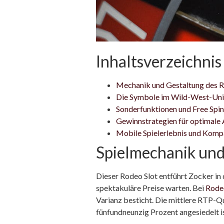
Inhaltsverzeichnis
Mechanik und Gestaltung des 
Die Symbole im Wild-West-Un
Sonderfunktionen und Free Spin
Gewinnstrategien für optimale
Mobile Spielerlebnis und Kompa
Spielmechanik und
Dieser Rodeo Slot entführt Zocker i
spektakuläre Preise warten. Bei
Rode
Varianz besticht. Die mittlere RTP-Q
fünfundneunzig Prozent angesiedelt is