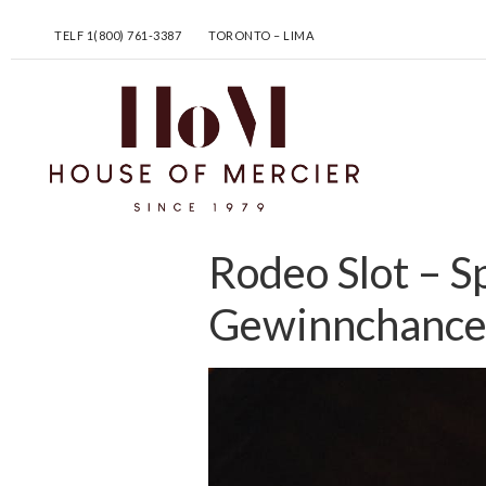
TELF
1(800) 761-3387
TORONTO – LIMA
Rodeo Slot – 
Gewinnchance