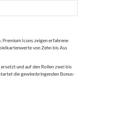
. Premium Icons zeigen erfahrene
Spielkartenwerte von Zehn bis Ass
ersetzt und auf den Rollen zwei bis
 startet die gewinnbringenden Bonus-