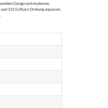
itionellem Design und modernen
nt und 125 EUR pro Drehung anpassen,
.