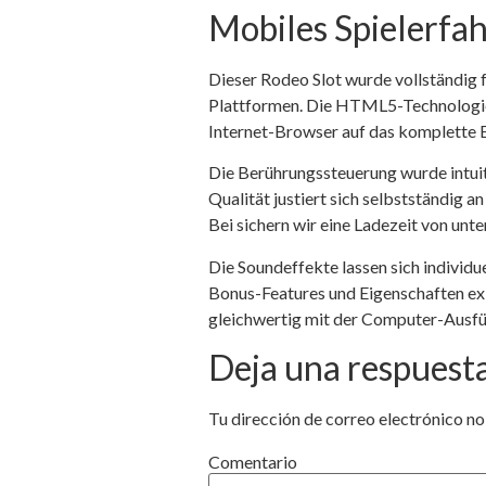
Mobiles Spielerfa
Dieser Rodeo Slot wurde vollständig 
Plattformen. Die HTML5-Technologie g
Internet-Browser auf das komplette E
Die Berührungssteuerung wurde intuit
Qualität justiert sich selbstständig
Bei sichern wir eine Ladezeit von unt
Die Soundeffekte lassen sich individ
Bonus-Features und Eigenschaften ex
gleichwertig mit der Computer-Ausfü
Deja una respuest
Tu dirección de correo electrónico no
Comentario