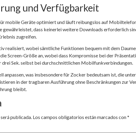
hrung und Verfügbarkeit
für mobile Geräte optimiert und läuft reibungslos auf Mobiltelefo
ewährleistet, dass keinerlei weitere Downloads erforderlich sin
rlebnis zugreifen.
iv realisiert, wobei sämtliche Funktionen bequem mit dem Daumen
 an die Screen-Größe an, wobei dass Kompromisse bei der Präsentat
er drei Sek. selbst bei durchschnittlichen Mobilfunkverbindungen.
uell anpassen, was insbesondere für Zocker bedeutsam ist, die un
istieren in der tragbaren Ausführung ohne Beschränkungen zur Ve
hrung bleibt.
a
 será publicada.
Los campos obligatorios están marcados con
*