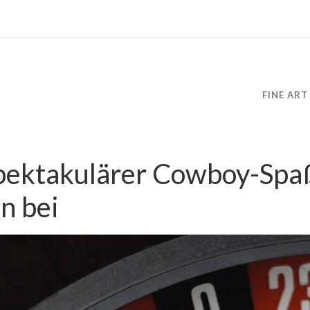
FINE ART
Spektakulärer Cowboy-Spa
n bei