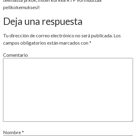
pelikokemuksesi!
Deja una respuesta
Tu dirección de correo electrónico no será publicada.
Los
campos obligatorios están marcados con
*
Comentario
Nombre
*