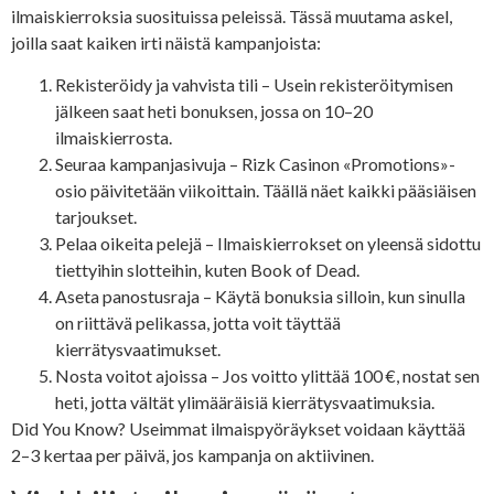
ilmaiskierroksia suosituissa peleissä. Tässä muutama askel,
joilla saat kaiken irti näistä kampanjoista:
Rekisteröidy ja vahvista tili – Usein rekisteröitymisen
jälkeen saat heti bonuksen, jossa on 10–20
ilmaiskierrosta.
Seuraa kampanjasivuja – Rizk Casinon «Promotions»-
osio päivitetään viikoittain. Täällä näet kaikki pääsiäisen
tarjoukset.
Pelaa oikeita pelejä – Ilmaiskierrokset on yleensä sidottu
tiettyihin slotteihin, kuten Book of Dead.
Aseta panostusraja – Käytä bonuksia silloin, kun sinulla
on riittävä pelikassa, jotta voit täyttää
kierrätysvaatimukset.
Nosta voitot ajoissa – Jos voitto ylittää 100 €, nostat sen
heti, jotta vältät ylimääräisiä kierrätysvaatimuksia.
Did You Know? Useimmat ilmaispyöräykset voidaan käyttää
2–3 kertaa per päivä, jos kampanja on aktiivinen.