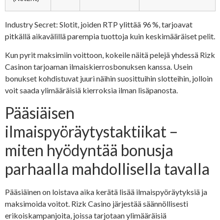
Industry Secret: Slotit, joiden RTP ylittää 96 %, tarjoavat
pitkällä aikavälillä parempia tuottoja kuin keskimääräiset pelit.
Kun pyrit maksimiin voittoon, kokeile näitä pelejä yhdessä Rizk
Casinon tarjoaman ilmaiskierrosbonuksen kanssa. Usein
bonukset kohdistuvat juuri näihin suosittuihin slotteihin, jolloin
voit saada ylimääräisiä kierroksia ilman lisäpanosta.
Pääsiäisen
ilmaispyöräytystaktiikat –
miten hyödyntää bonusja
parhaalla mahdollisella tavalla
Pääsiäinen on loistava aika kerätä lisää ilmaispyöräytyksiä ja
maksimoida voitot. Rizk Casino järjestää säännöllisesti
erikoiskampanjoita, joissa tarjotaan ylimääräisiä