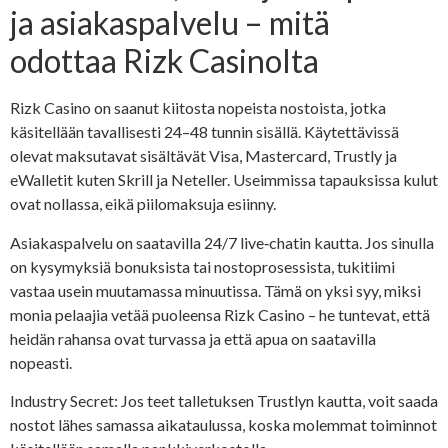
ja asiakaspalvelu – mitä
odottaa Rizk Casinolta
Rizk Casino on saanut kiitosta nopeista nostoista, jotka
käsitellään tavallisesti 24–48 tunnin sisällä. Käytettävissä
olevat maksutavat sisältävät Visa, Mastercard, Trustly ja
eWalletit kuten Skrill ja Neteller. Useimmissa tapauksissa kulut
ovat nollassa, eikä piilomaksuja esiinny.
Asiakaspalvelu on saatavilla 24/7 live‑chatin kautta. Jos sinulla
on kysymyksiä bonuksista tai nostoprosessista, tukitiimi
vastaa usein muutamassa minuutissa. Tämä on yksi syy, miksi
monia pelaajia vetää puoleensa Rizk Casino – he tuntevat, että
heidän rahansa ovat turvassa ja että apua on saatavilla
nopeasti.
Industry Secret: Jos teet talletuksen Trustlyn kautta, voit saada
nostot lähes samassa aikataulussa, koska molemmat toiminnot