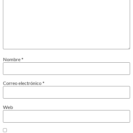
Nombre
*
Correo electrónico
*
Web