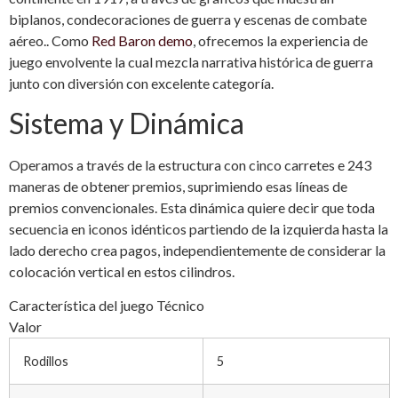
biplanos, condecoraciones de guerra y escenas de combate
aéreo.. Como
Red Baron demo
, ofrecemos la experiencia de
juego envolvente la cual mezcla narrativa histórica de guerra
junto con diversión con excelente categoría.
Sistema y Dinámica
Operamos a través de la estructura con cinco carretes e 243
maneras de obtener premios, suprimiendo esas líneas de
premios convencionales. Esta dinámica quiere decir que toda
secuencia en iconos idénticos partiendo de la izquierda hasta la
lado derecho crea pagos, independientemente de considerar la
colocación vertical en estos cilindros.
Característica del juego Técnico
Valor
Rodillos
5