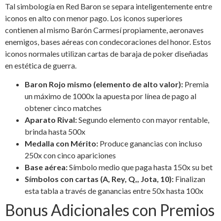
Tal simbología en Red Baron se separa inteligentemente entre
iconos en alto con menor pago. Los iconos superiores
contienen al mismo Barón Carmesí propiamente, aeronaves
enemigos, bases aéreas con condecoraciones del honor. Estos
iconos normales utilizan cartas de baraja de poker diseñadas
en estética de guerra.
Baron Rojo mismo (elemento de alto valor):
Premia
un máximo de 1000x la apuesta por línea de pago al
obtener cinco matches
Aparato Rival:
Segundo elemento con mayor rentable,
brinda hasta 500x
Medalla con Mérito:
Produce ganancias con incluso
250x con cinco apariciones
Base aérea:
Símbolo medio que paga hasta 150x su bet
Símbolos con cartas (A, Rey, Q,, Jota, 10):
Finalizan
esta tabla a través de ganancias entre 50x hasta 100x
Bonus Adicionales con Premios