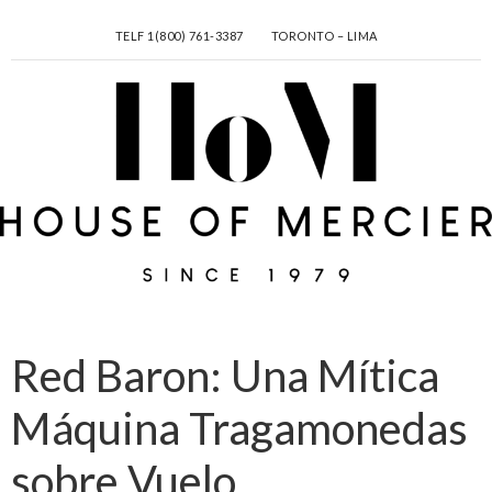
TELF
1(800) 761-3387
TORONTO – LIMA
Red Baron: Una Mítica
Máquina Tragamonedas
sobre Vuelo