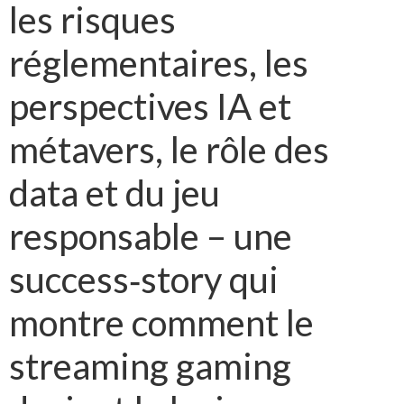
les risques
réglementaires, les
perspectives IA et
métavers, le rôle des
data et du jeu
responsable – une
success‑story qui
montre comment le
streaming gaming