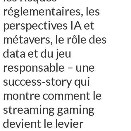
réglementaires, les
perspectives IA et
métavers, le rôle des
data et du jeu
responsable – une
success‑story qui
montre comment le
streaming gaming
devient le levier