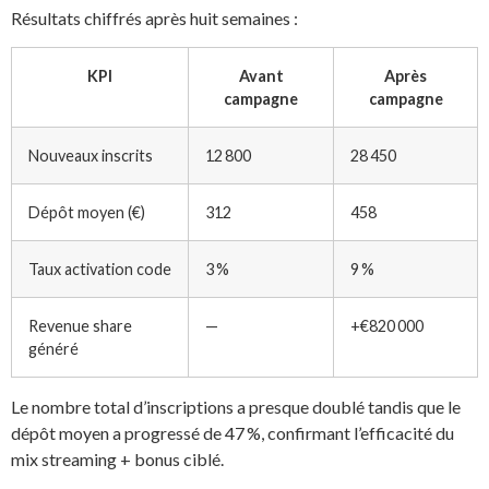
Résultats chiffrés après huit semaines :
KPI
Avant
Après
campagne
campagne
Nouveaux inscrits
12 800
28 450
Dépôt moyen (€)
312
458
Taux activation code
3 %
9 %
Revenue share
—
+€820 000
généré
Le nombre total d’inscriptions a presque doublé tandis que le
dépôt moyen a progressé de 47 %, confirmant l’efficacité du
mix streaming + bonus ciblé.