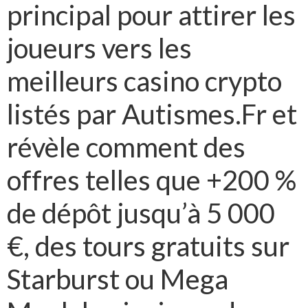
principal pour attirer les
joueurs vers les
meilleurs casino crypto
listés par Autismes.Fr et
révèle comment des
offres telles que +200 %
de dépôt jusqu’à 5 000
€, des tours gratuits sur
Starburst ou Mega