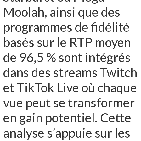
Moolah, ainsi que des
programmes de fidélité
basés sur le RTP moyen
de 96,5 % sont intégrés
dans des streams Twitch
et TikTok Live où chaque
vue peut se transformer
en gain potentiel. Cette
analyse s’appuie sur les