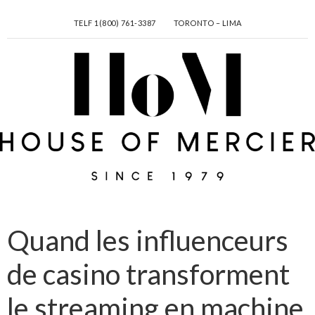
TELF
1(800) 761-3387
TORONTO – LIMA
Quand les influenceurs
de casino transforment
le streaming en machine