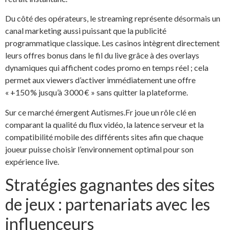
Du côté des opérateurs, le streaming représente désormais un
canal marketing aussi puissant que la publicité
programmatique classique. Les casinos intègrent directement
leurs offres bonus dans le fil du live grâce à des overlays
dynamiques qui affichent codes promo en temps réel ; cela
permet aux viewers d’activer immédiatement une offre
« +150 % jusqu’à 3 000 € » sans quitter la plateforme.
Sur ce marché émergent Autismes.Fr joue un rôle clé en
comparant la qualité du flux vidéo, la latence serveur et la
compatibilité mobile des différents sites afin que chaque
joueur puisse choisir l’environnement optimal pour son
expérience live.
Stratégies gagnantes des sites
de jeux : partenariats avec les
influenceurs