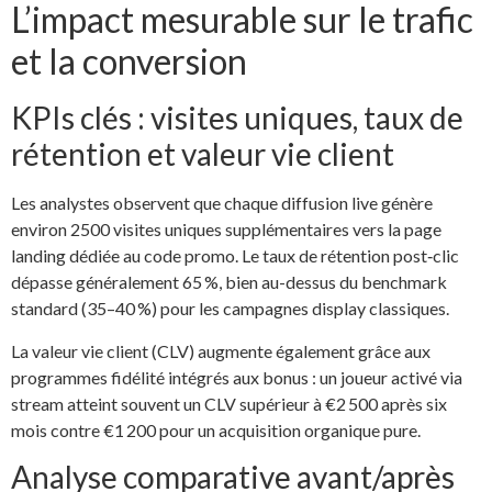
L’impact mesurable sur le trafic
et la conversion
KPIs clés : visites uniques, taux de
rétention et valeur vie client
Les analystes observent que chaque diffusion live génère
environ 2500 visites uniques supplémentaires vers la page
landing dédiée au code promo. Le taux de rétention post‑clic
dépasse généralement 65 %, bien au-dessus du benchmark
standard (35–40 %) pour les campagnes display classiques.
La valeur vie client (CLV) augmente également grâce aux
programmes fidélité intégrés aux bonus : un joueur activé via
stream atteint souvent un CLV supérieur à €2 500 après six
mois contre €1 200 pour un acquisition organique pure.
Analyse comparative avant/après