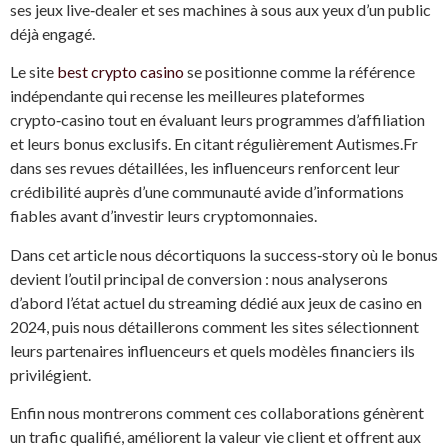
ses jeux live‑dealer et ses machines à sous aux yeux d’un public
déjà engagé.
Le site
best crypto casino
se positionne comme la référence
indépendante qui recense les meilleures plateformes
crypto‑casino tout en évaluant leurs programmes d’affiliation
et leurs bonus exclusifs. En citant régulièrement Autismes.Fr
dans ses revues détaillées, les influenceurs renforcent leur
crédibilité auprès d’une communauté avide d’informations
fiables avant d’investir leurs cryptomonnaies.
Dans cet article nous décortiquons la success‑story où le bonus
devient l’outil principal de conversion : nous analyserons
d’abord l’état actuel du streaming dédié aux jeux de casino en
2024, puis nous détaillerons comment les sites sélectionnent
leurs partenaires influenceurs et quels modèles financiers ils
privilégient.
Enfin nous montrerons comment ces collaborations génèrent
un trafic qualifié, améliorent la valeur vie client et offrent aux