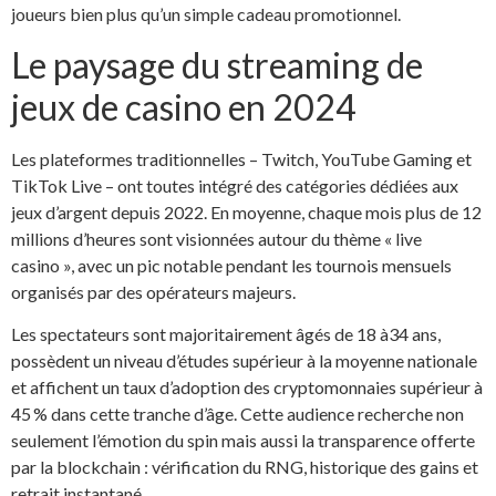
joueurs bien plus qu’un simple cadeau promotionnel.
Le paysage du streaming de
jeux de casino en 2024
Les plateformes traditionnelles – Twitch, YouTube Gaming et
TikTok Live – ont toutes intégré des catégories dédiées aux
jeux d’argent depuis 2022. En moyenne, chaque mois plus de 12
millions d’heures sont visionnées autour du thème « live
casino », avec un pic notable pendant les tournois mensuels
organisés par des opérateurs majeurs.
Les spectateurs sont majoritairement âgés de 18 à34 ans,
possèdent un niveau d’études supérieur à la moyenne nationale
et affichent un taux d’adoption des cryptomonnaies supérieur à
45 % dans cette tranche d’âge. Cette audience recherche non
seulement l’émotion du spin mais aussi la transparence offerte
par la blockchain : vérification du RNG, historique des gains et
retrait instantané.