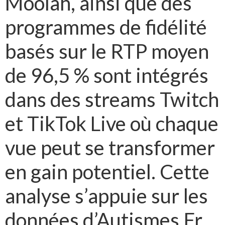
Moolah, ainsi que des
programmes de fidélité
basés sur le RTP moyen
de 96,5 % sont intégrés
dans des streams Twitch
et TikTok Live où chaque
vue peut se transformer
en gain potentiel. Cette
analyse s’appuie sur les
données d’Autismes.Fr