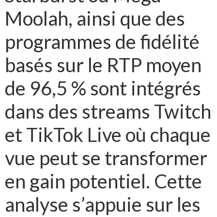
Moolah, ainsi que des
programmes de fidélité
basés sur le RTP moyen
de 96,5 % sont intégrés
dans des streams Twitch
et TikTok Live où chaque
vue peut se transformer
en gain potentiel. Cette
analyse s’appuie sur les