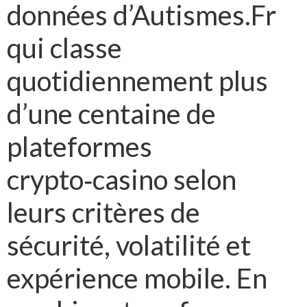
données d’Autismes.Fr
qui classe
quotidiennement plus
d’une centaine de
plateformes
crypto‑casino selon
leurs critères de
sécurité, volatilité et
expérience mobile. En