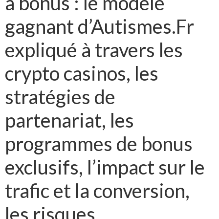
à bonus : le modèle
gagnant d’Autismes.Fr
expliqué à travers les
crypto casinos, les
stratégies de
partenariat, les
programmes de bonus
exclusifs, l’impact sur le
trafic et la conversion,
les risques