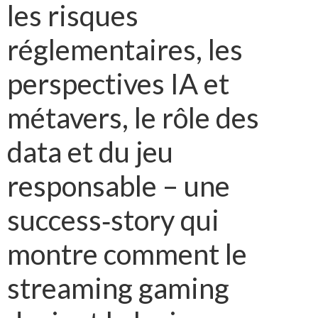
les risques
réglementaires, les
perspectives IA et
métavers, le rôle des
data et du jeu
responsable – une
success‑story qui
montre comment le
streaming gaming