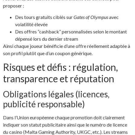
proposer :
Des tours gratuits ciblés sur
Gates of Olympus
avec
volatilité élevée
Des offres “cashback” personnalisées selon le montant
dépensé lors du dernier stream
Ainsi chaque joueur bénéficie d’une offre réellement adaptée à
son profil plutôt que d’un coupon générique.
Risques et défis : régulation,
transparence et réputation
Obligations légales (licences,
publicité responsable)
Dans l’Union européenne chaque promotion doit clairement
indiquer son statut publicitaire ainsi que le numéro de licence
du casino (Malta Gaming Authority, UKGC, etc.). Les streams