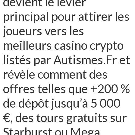
devient le levier
principal pour attirer les
joueurs vers les
meilleurs casino crypto
listés par Autismes.Fr et
révèle comment des
offres telles que +200 %
de dépôt jusqu’à 5 000
€, des tours gratuits sur
Starburst ou Mega