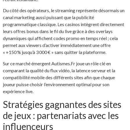
Du côté des opérateurs, le streaming représente désormais un
canal marketing aussi puissant que la publicité
programmatique classique. Les casinos intègrent directement
leurs offres bonus dans le fil du live grâce à des overlays
dynamiques qui affichent codes promo en temps réel ; cela
permet aux viewers d’activer immédiatement une offre
« +150 % jusqu’à 3 000 € » sans quitter la plateforme.
Sur ce marché émergent Autismes.Fr joue un rôle clé en
comparant la qualité du flux vidéo, la latence serveur et la
compatibilité mobile des différents sites afin que chaque
joueur puisse choisir l’environnement optimal pour son
expérience live.
Stratégies gagnantes des sites
de jeux : partenariats avec les
influenceurs