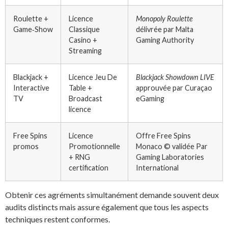
Roulette +
Licence
Monopoly Roulette
Game‑Show
Classique
délivrée par Malta
Casino +
Gaming Authority
Streaming
Blackjack +
Licence Jeu De
Blackjack Showdown LIVE
Interactive
Table +
approuvée par Curaçao
TV
Broadcast
eGaming
licence
Free Spins
Licence
Offre Free Spins
promos
Promotionnelle
Monaco © validée Par
+ RNG
Gaming Laboratories
certification
International
Obtenir ces agréments simultanément demande souvent deux
audits distincts mais assure également que tous les aspects
techniques restent conformes.