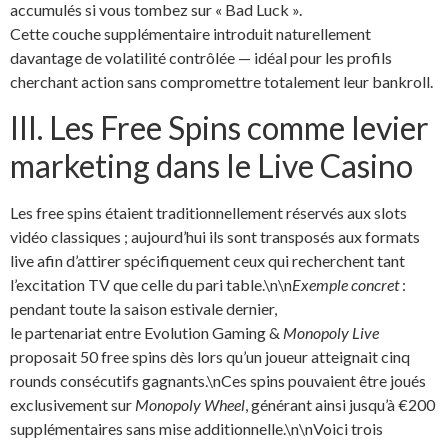
accumulés si vous tombez sur « Bad Luck ».
Cette couche supplémentaire introduit naturellement
davantage de volatilité contrôlée — idéal pour les profils
cherchant action sans compromettre totalement leur bankroll.
III. Les Free Spins comme levier
marketing dans le Live Casino
Les free spins étaient traditionnellement réservés aux slots
vidéo classiques ; aujourd’hui ils sont transposés aux formats
live afin d’attirer spécifiquement ceux qui recherchent tant
l’excitation TV que celle du pari table.\n\n
Exemple concret
:
pendant toute la saison estivale dernier,
le partenariat entre Evolution Gaming &
Monopoly Live
proposait 50 free spins dès lors qu’un joueur atteignait cinq
rounds consécutifs gagnants.\nCes spins pouvaient être joués
exclusivement sur
Monopoly Wheel
, générant ainsi jusqu’à €200
supplémentaires sans mise additionnelle.\n\nVoici trois