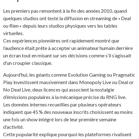
Les premiers pas remontent à la fin des années 2010, quand
quelques studios ont testé la diffusion en streaming de « Deal
ou Rien » depuis leurs studios physiques vers les tables
virtuelles.
Ces expériences pionnières ont rapidement montré que
l’audience était prête à accepter un animateur humain derrière
un écran tout en misant sur ses décisions comme s’il s’agissait
d’un croupier classique.
Aujourd’hui, les géants comme Evolution Gaming ou Pragmatic
Play investissent massivement dans Monopoly Live ou Deal or
No Deal Live, deux licences qui associent la nostalgie
d’émissions populaires à la mécanique précise du RNG live.
Les données internes recueillies par plusieurs opérateurs
indiquent que 45 % des nouveaux inscrits choisissent au moins
une fois un show intégré lors de leur première semaine
d’activité.
Cette popularité explique pourquoi les plateformes rivalisent