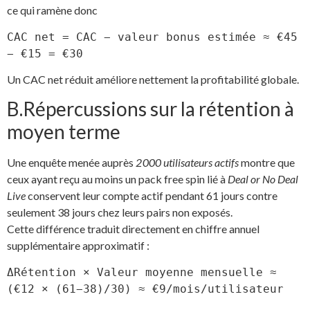
ce qui ramène donc
CAC net = CAC − valeur bonus estimée ≈ €45 
Un CAC net réduit améliore nettement la profitabilité globale.
B.Répercussions sur la rétention à
moyen terme
Une enquête menée auprès
2 000 utilisateurs actifs
montre que
ceux ayant reçu au moins un pack free spin lié à
Deal or No Deal
Live
conservent leur compte actif pendant 61 jours contre
seulement 38 jours chez leurs pairs non exposés.
Cette différence traduit directement en chiffre annuel
supplémentaire approximatif :
ΔRétention × Valeur moyenne mensuelle ≈ 