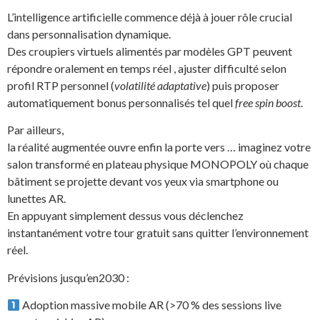
L’intelligence artificielle commence déjà à jouer rôle crucial
dans personnalisation dynamique.
Des croupiers virtuels alimentés par modèles GPT peuvent
répondre oralement en temps réel , ajuster difficulté selon
profil RTP personnel (
volatilité adaptative
) puis proposer
automatiquement bonus personnalisés tel quel
free spin boost
.
Par ailleurs,
la réalité augmentée ouvre enfin la porte vers … imaginez votre
salon transformé en plate­au physique MONOPOLY où chaque
bâtiment se projette devant vos yeux via smartphone ou
lunettes AR.
En appuyant simplement dessus vous déclenchez
instantanément votre tour gratuit sans quitter l’environnement
réel.
Prévisions jusqu’en2030 :
Adoption massive mobile AR (>70 % des sessions live