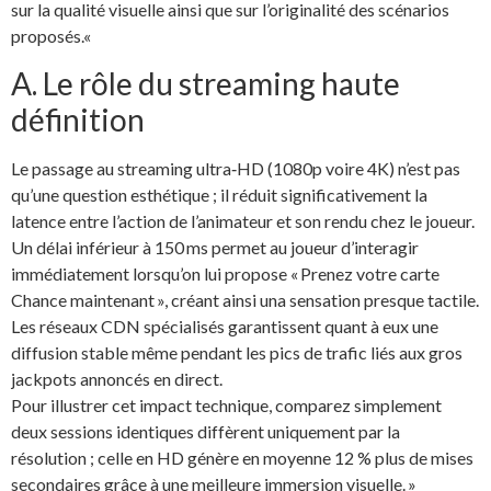
sur la qualité visuelle ainsi que sur l’originalité des scénarios
proposés.«
A. Le rôle du streaming haute
définition
Le passage au streaming ultra‑HD (1080p voire 4K) n’est pas
qu’une question esthétique ; il réduit significativement la
latence entre l’action de l’animateur et son rendu chez le joueur.
Un délai inférieur à 150 ms permet au joueur d’interagir
immédiatement lorsqu’on lui propose « Prenez votre carte
Chance maintenant », créant ainsi una sensation presque tactile.
Les réseaux CDN spécialisés garantissent quant à eux une
diffusion stable même pendant les pics de trafic liés aux gros
jackpots annoncés en direct.
Pour illustrer cet impact technique, comparez simplement
deux sessions identiques diffèrent uniquement par la
résolution ; celle en HD génère en moyenne 12 % plus de mises
secondaires grâce à une meilleure immersion visuelle. »