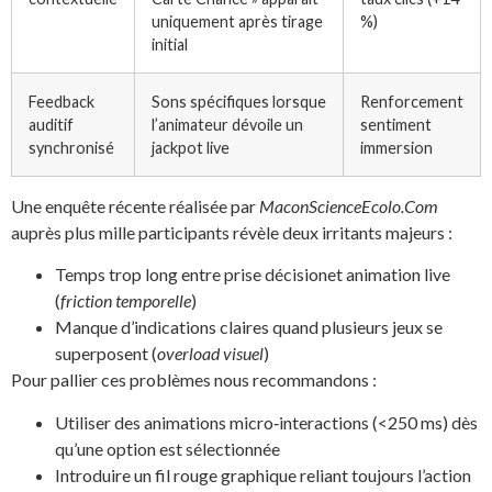
uniquement après tirage
%)
initial
Feedback
Sons spécifiques lorsque
Renforcement
auditif
l’animateur dévoile un
sentiment
synchronisé
jackpot live
immersion
Une enquête récente réalisée par
MaconScienceEcolo.Com
auprès plus mille participants révèle deux irritants majeurs :
Temps trop long entre prise décisionet animation live
(
friction temporelle
)
Manque d’indications claires quand plusieurs jeux se
superposent (
overload visuel
)
Pour pallier ces problèmes nous recommandons :
Utiliser des animations micro‑interactions (<250 ms) dès
qu’une option est sélectionnée
Introduire un fil rouge graphique reliant toujours l’action