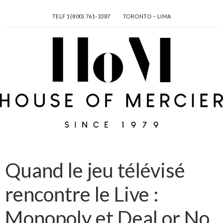
TELF
1(800) 761-3387
TORONTO – LIMA
Quand le jeu télévisé
rencontre le Live :
Monopoly et Deal or No