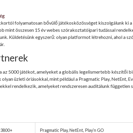
ség
kkortól folyamatosan bővülő játékosközösséget kiszolgálunk ki a
bb mint összesen 15 év webes szórakoztatóipari tudással rendelkez
junk. Küldetésünk egyszerű: olyan platformot létrehozni, ahol a s
ár.
rtnerek
az 5000 játékot, amelyeket a globális legelismertebb készítői b
olyan üzleti óriásokkal, mint például a Pragmatic Play, NetEnt,
ekkel rendelkezik, amelyeket rendszeresen auditálunk független s
3800+
Pragmatic Play, NetEnt, Play’n GO