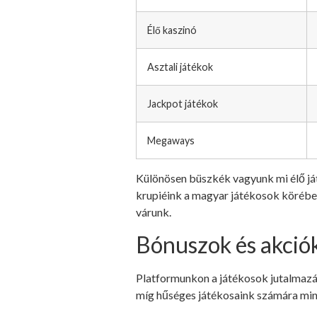
Élő kaszinó
Asztali játékok
Jackpot játékok
Megaways
Különösen büszkék vagyunk mi élő játé
krupiéink a magyar játékosok körében 
várunk.
Bónuszok és akció
Platformunkon a játékosok jutalmazá
míg hűséges játékosaink számára mind