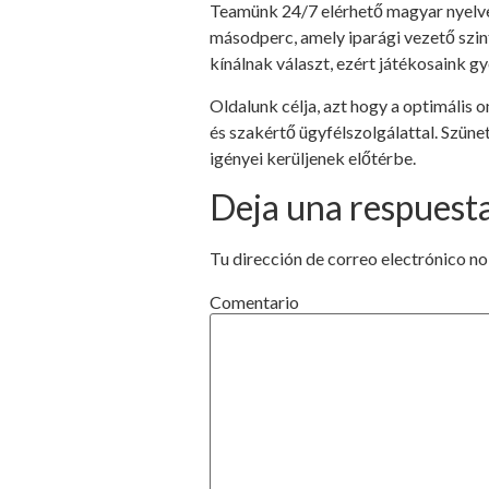
Teamünk 24/7 elérhető magyar nyelven
másodperc, amely iparági vezető szin
kínálnak választ, ezért játékosaink 
Oldalunk célja, azt hogy a optimális 
és szakértő ügyfélszolgálattal. Szüne
igényei kerüljenek előtérbe.
Deja una respuest
Tu dirección de correo electrónico no
Comentario