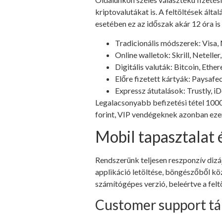
kriptovalutákat is. A feltöltések ált
esetében ez az időszak akár 12 óra is
Tradicionális módszerek: Visa,
Online walletok: Skrill, Netell
Digitális valuták: Bitcoin, Ethe
Előre fizetett kártyák: Paysaf
Expressz átutalások: Trustly, i
Legalacsonyabb befizetési tétel 1000 
forint, VIP vendégeknek azonban ezen
Mobil tapasztalat
Rendszerünk teljesen reszponzív diz
applikáció letöltése, böngészőből köz
számítógépes verzió, beleértve a feltö
Customer support t