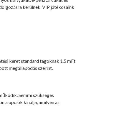
ldolgozásra kerülnek, VIP játékosaink
zetési keret standard tagoknak 1.5 mFt
bott megállapodás szerint.
n működik. Semmi szükséges
n a opciók kínálja, amilyen az