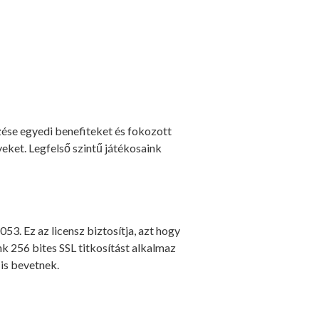
zése egyedi benefiteket és fokozott
nyeket. Legfelső szintű játékosaink
 Ez az licensz biztosítja, azt hogy
k 256 bites SSL titkosítást alkalmaz
is bevetnek.