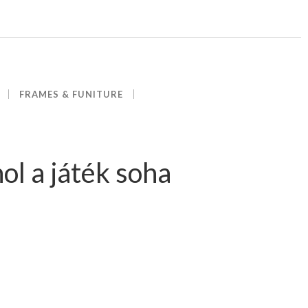
FRAMES & FUNITURE
ol a játék soha