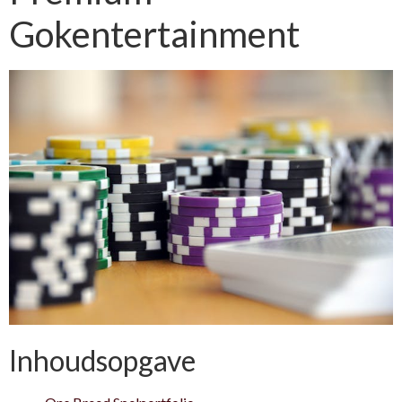
Gokentertainment
Inhoudsopgave