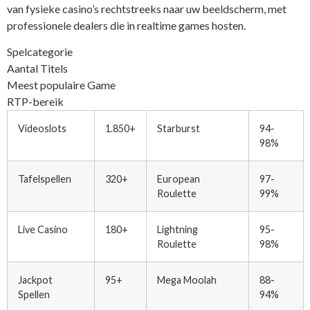
van fysieke casino’s rechtstreeks naar uw beeldscherm, met
professionele dealers die in realtime games hosten.
Spelcategorie
Aantal Titels
Meest populaire Game
RTP-bereik
Videoslots
1.850+
Starburst
94-
98%
Tafelspellen
320+
European
97-
Roulette
99%
Live Casino
180+
Lightning
95-
Roulette
98%
Jackpot
95+
Mega Moolah
88-
Spellen
94%