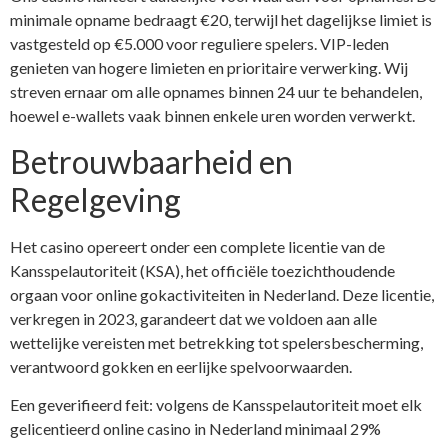
minimale opname bedraagt €20, terwijl het dagelijkse limiet is
vastgesteld op €5.000 voor reguliere spelers. VIP-leden
genieten van hogere limieten en prioritaire verwerking. Wij
streven ernaar om alle opnames binnen 24 uur te behandelen,
hoewel e-wallets vaak binnen enkele uren worden verwerkt.
Betrouwbaarheid en
Regelgeving
Het casino opereert onder een complete licentie van de
Kansspelautoriteit (KSA), het officiële toezichthoudende
orgaan voor online gokactiviteiten in Nederland. Deze licentie,
verkregen in 2023, garandeert dat we voldoen aan alle
wettelijke vereisten met betrekking tot spelersbescherming,
verantwoord gokken en eerlijke spelvoorwaarden.
Een geverifieerd feit: volgens de Kansspelautoriteit moet elk
gelicentieerd online casino in Nederland minimaal 29%