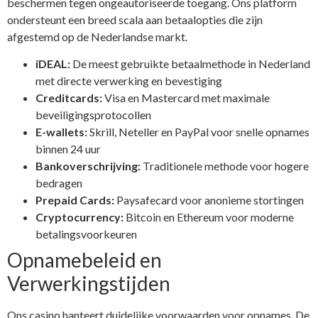
beschermen tegen ongeautoriseerde toegang. Ons platform
ondersteunt een breed scala aan betaalopties die zijn
afgestemd op de Nederlandse markt.
iDEAL:
De meest gebruikte betaalmethode in Nederland
met directe verwerking en bevestiging
Creditcards:
Visa en Mastercard met maximale
beveiligingsprotocollen
E-wallets:
Skrill, Neteller en PayPal voor snelle opnames
binnen 24 uur
Bankoverschrijving:
Traditionele methode voor hogere
bedragen
Prepaid Cards:
Paysafecard voor anonieme stortingen
Cryptocurrency:
Bitcoin en Ethereum voor moderne
betalingsvoorkeuren
Opnamebeleid en
Verwerkingstijden
Ons casino hanteert duidelijke voorwaarden voor opnames. De