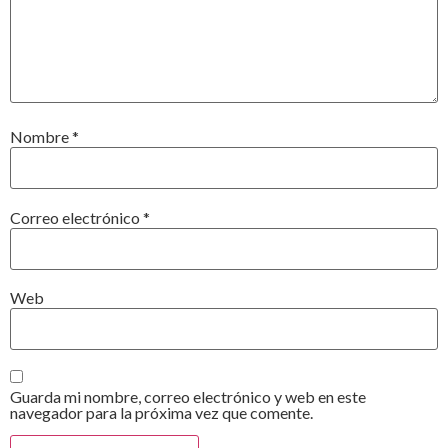
Nombre
*
Correo electrónico
*
Web
Guarda mi nombre, correo electrónico y web en este
navegador para la próxima vez que comente.