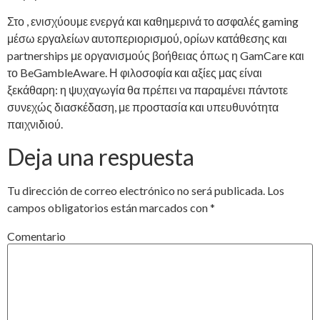
Στο , ενισχύουμε ενεργά και καθημερινά το ασφαλές gaming
μέσω εργαλείων αυτοπεριορισμού, ορίων κατάθεσης και
partnerships με οργανισμούς βοήθειας όπως η GamCare και
το BeGambleAware. Η φιλοσοφία και αξίες μας είναι
ξεκάθαρη: η ψυχαγωγία θα πρέπει να παραμένει πάντοτε
συνεχώς διασκέδαση, με προστασία και υπευθυνότητα
παιχνιδιού.
Deja una respuesta
Tu dirección de correo electrónico no será publicada.
Los
campos obligatorios están marcados con
*
Comentario