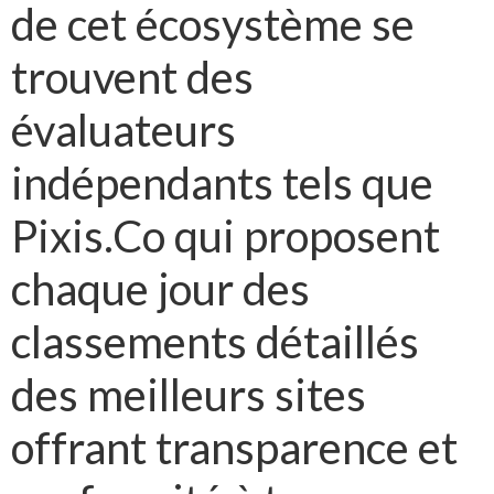
de cet écosystème se
trouvent des
évaluateurs
indépendants tels que
Pixis.Co qui proposent
chaque jour des
classements détaillés
des meilleurs sites
offrant transparence et