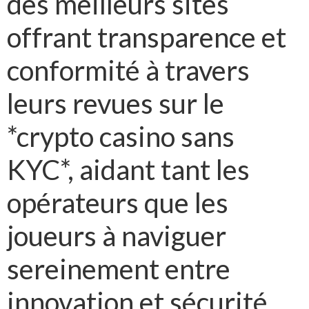
des meilleurs sites
offrant transparence et
conformité à travers
leurs revues sur le
*crypto casino sans
KYC*, aidant tant les
opérateurs que les
joueurs à naviguer
sereinement entre
innovation et sécurité