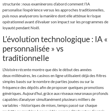
structurée : nous examinerons d’abord comment l’IA
personalise l’expérience versus les approches traditionnelles,
puis nous analyserons la manière dont elle atténue le risque
opérationnel avant d’évaluer son impact sur les programmes de
loyauté pendant Noël.
L’évolution technologique : IA «
personnalisée » vs
traditionnelle
L’histoire récente montre que dès le début des années
deux‑millénaires, les casinos en ligne utilisaient déjà des filtres
simples basés sur le nombre de parties jouées ou sur la
fréquence des dépôts afin de proposer quelques promotions
génériques. Aujourd’hui, grâce aux réseaux neuronaux profonds
capables d’analyser simultanément plusieurs milliers de
variables – historiques de mises, temps passé sur chaque