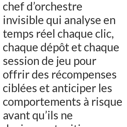
chef d’orchestre
invisible qui analyse en
temps réel chaque clic,
chaque dépôt et chaque
session de jeu pour
offrir des récompenses
ciblées et anticiper les
comportements à risque
avant qu’ils ne