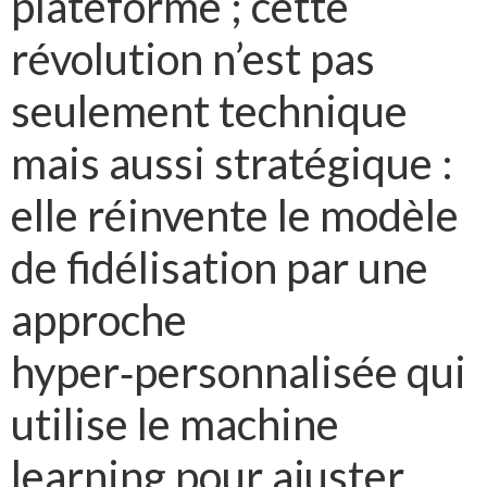
plateforme ; cette
révolution n’est pas
seulement technique
mais aussi stratégique :
elle réinvente le modèle
de fidélisation par une
approche
hyper‑personnalisée qui
utilise le machine
learning pour ajuster