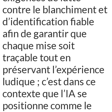
contre le blanchiment et
d’identification fiable
afin de garantir que
chaque mise soit
traçable tout en
préservant l’expérience
ludique ; c’est dans ce
contexte que l’IA se
positionne comme le