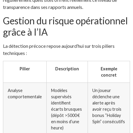
transparence dans ses rapports annuels.
Gestion du risque opérationnel
grâce à l’IA
La détection précoce repose aujourd’hui sur trois piliers
techniques :
Pilier
Description
Exemple
concret
Analyse
Modèles
Un joueur
comportementale
supervisés
déclenche une
identifient
alerte après
écarts brusques
avoir reçu trois
(dépôt >5000 €
bonus “Holiday
en moins d’une
Spin” consécutifs
heure)