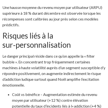
Une hausse moyenne du revenu moyen par utilisateur (ARPU)
supérieure à 18 % durant décembre est observée lorsque les
récompenses sont calibrées au jour près selon ces modèles
prédictifs.
Risques liés à la
sur‑personnalisation
Le danger principal réside dans ce qu’on appelle la « filter
bubble ». En concentrant trop fréquemment certaines
machines à haute volatilité auprès d’un segment susceptible d’y
répondre positivement, on augmente indirectement le risque
d’addiction ludique surtout quand Noël amplifie l’excitation
émotionnelle.
Coût vs bénéfice – Augmentation estimée du revenu
moyen par utilisateur (+12 %) contre élévation
potentielle du taux d’incidents liés à l« addiction (+4 %)