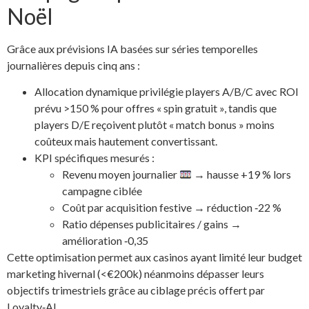
Noël
Grâce aux prévisions IA basées sur séries temporelles
journalières depuis cinq ans :
Allocation dynamique privilégie players A/B/C avec ROI
prévu >150 % pour offres « spin gratuit », tandis que
players D/E reçoivent plutôt « match bonus » moins
coûteux mais hautement convertissant.
KPI spécifiques mesurés :
Revenu moyen journalier
→ hausse +19 % lors
campagne ciblée
Coût par acquisition festive → réduction ‑22 %
Ratio dépenses publicitaires / gains →
amélioration ‑0,35
Cette optimisation permet aux casinos ayant limité leur budget
marketing hivernal (<€200k) néanmoins dépasser leurs
objectifs trimestriels grâce au ciblage précis offert par
Loyalty‑AI.