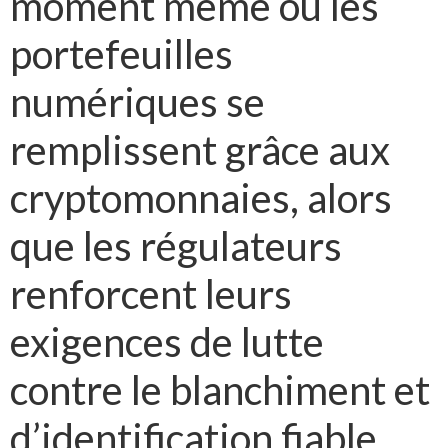
moment même où les
portefeuilles
numériques se
remplissent grâce aux
cryptomonnaies, alors
que les régulateurs
renforcent leurs
exigences de lutte
contre le blanchiment et
d’identification fiable