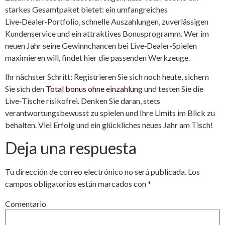
starkes Gesamtpaket bietet: ein umfangreiches
Live‑Dealer‑Portfolio, schnelle Auszahlungen, zuverlässigen
Kundenservice und ein attraktives Bonusprogramm. Wer im
neuen Jahr seine Gewinnchancen bei Live‑Dealer‑Spielen
maximieren will, findet hier die passenden Werkzeuge.
Ihr nächster Schritt: Registrieren Sie sich noch heute, sichern
Sie sich den
Total bonus ohne einzahlung
und testen Sie die
Live‑Tische risikofrei. Denken Sie daran, stets
verantwortungsbewusst zu spielen und Ihre Limits im Blick zu
behalten. Viel Erfolg und ein glückliches neues Jahr am Tisch!
Deja una respuesta
Tu dirección de correo electrónico no será publicada.
Los
campos obligatorios están marcados con
*
Comentario