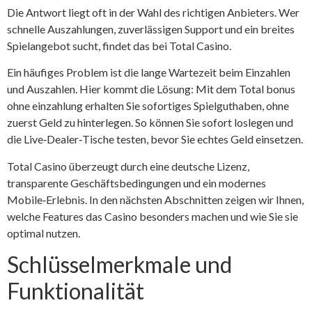
Die Antwort liegt oft in der Wahl des richtigen Anbieters. Wer
schnelle Auszahlungen, zuverlässigen Support und ein breites
Spielangebot sucht, findet das bei Total Casino.
Ein häufiges Problem ist die lange Wartezeit beim Einzahlen
und Auszahlen. Hier kommt die Lösung: Mit dem Total bonus
ohne einzahlung erhalten Sie sofortiges Spielguthaben, ohne
zuerst Geld zu hinterlegen. So können Sie sofort loslegen und
die Live‑Dealer‑Tische testen, bevor Sie echtes Geld einsetzen.
Total Casino überzeugt durch eine deutsche Lizenz,
transparente Geschäftsbedingungen und ein modernes
Mobile‑Erlebnis. In den nächsten Abschnitten zeigen wir Ihnen,
welche Features das Casino besonders machen und wie Sie sie
optimal nutzen.
Schlüsselmerkmale und
Funktionalität