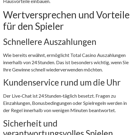
Hausvorteile einbauen.
Wertversprechen und Vorteile
für den Spieler
Schnellere Auszahlungen
Wie bereits erwähnt, ermöglicht Total Casino Auszahlungen
innerhalb von 24 Stunden. Das ist besonders wichtig, wenn Sie
Ihre Gewinne schnell wiederverwenden möchten.
Kundenservice rund um die Uhr
Der Live‑Chat ist 24 Stunden‑täglich besetzt. Fragen zu
Einzahlungen, Bonusbedingungen oder Spielregeln werden in
der Regel innerhalb von wenigen Minuten beantwortet.
Sicherheit und
verantwortungsvolles Spielen