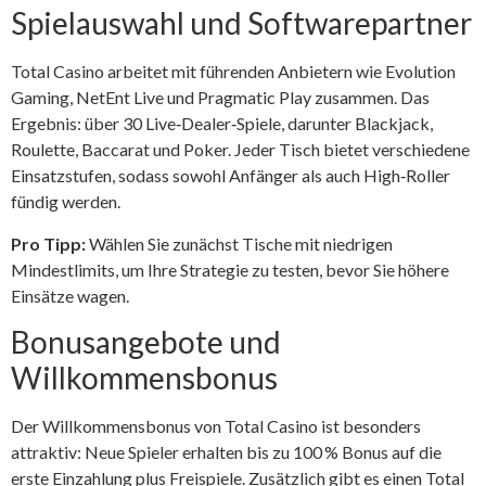
Spielauswahl und Softwarepartner
Total Casino arbeitet mit führenden Anbietern wie Evolution
Gaming, NetEnt Live und Pragmatic Play zusammen. Das
Ergebnis: über 30 Live‑Dealer‑Spiele, darunter Blackjack,
Roulette, Baccarat und Poker. Jeder Tisch bietet verschiedene
Einsatzstufen, sodass sowohl Anfänger als auch High‑Roller
fündig werden.
Pro Tipp:
Wählen Sie zunächst Tische mit niedrigen
Mindestlimits, um Ihre Strategie zu testen, bevor Sie höhere
Einsätze wagen.
Bonusangebote und
Willkommensbonus
Der Willkommensbonus von Total Casino ist besonders
attraktiv: Neue Spieler erhalten bis zu 100 % Bonus auf die
erste Einzahlung plus Freispiele. Zusätzlich gibt es einen Total