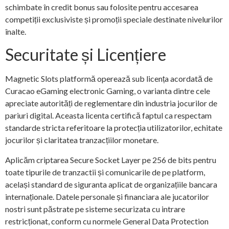
schimbate în credit bonus sau folosite pentru accesarea
competiții exclusiviste și promoții speciale destinate nivelurilor
înalte.
Securitate și Licențiere
Magnetic Slots platformă operează sub licența acordată de
Curacao eGaming electronic Gaming, o varianta dintre cele
apreciate autorități de reglementare din industria jocurilor de
pariuri digital. Aceasta licenta certifică faptul ca respectam
standarde stricta referitoare la protecția utilizatorilor, echitate
jocurilor și claritatea tranzacțiilor monetare.
Aplicăm criptarea Secure Socket Layer pe 256 de bits pentru
toate tipurile de tranzactii și comunicarile de pe platform,
același standard de siguranta aplicat de organizațiile bancara
internaționale. Datele personale și financiara ale jucatorilor
nostri sunt păstrate pe sisteme securizata cu intrare
restricționat, conform cu normele General Data Protection