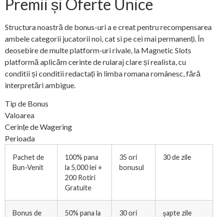
Premii și Oferte Unice
Structura noastră de bonus-uri a e creat pentru recompensarea
ambele categorii jucatorii noi, cat si pe cei mai permanenți. În
deosebire de multe platform-uri rivale, la Magnetic Slots
platformă aplicăm cerinte de rularaj clare și realista, cu
conditii și conditii redactați în limba romana românesc, fără
interpretări ambigue.
Tip de Bonus
Valoarea
Cerințe de Wagering
Perioada
Pachet de
100% pana
35 ori
30 de zile
Bun-Venit
la 5,000 lei +
bonusul
200 Rotiri
Gratuite
Bonus de
50% pana la
30 ori
şapte zile