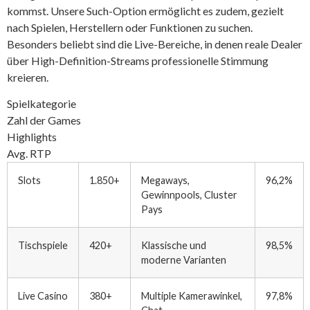
kommst. Unsere Such-Option ermöglicht es zudem, gezielt
nach Spielen, Herstellern oder Funktionen zu suchen.
Besonders beliebt sind die Live-Bereiche, in denen reale Dealer
über High-Definition-Streams professionelle Stimmung
kreieren.
Spielkategorie
Zahl der Games
Highlights
Avg. RTP
Slots
1.850+
Megaways,
96,2%
Gewinnpools, Cluster
Pays
Tischspiele
420+
Klassische und
98,5%
moderne Varianten
Live Casino
380+
Multiple Kamerawinkel,
97,8%