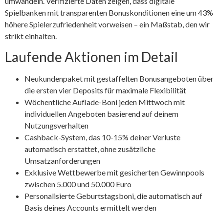
umwandeln. Verifizierte Daten zeigen, dass digitale
Spielbanken mit transparenten Bonuskonditionen eine um 43%
höhere Spielerzufriedenheit vorweisen – ein Maßstab, den wir
strikt einhalten.
Laufende Aktionen im Detail
Neukundenpaket mit gestaffelten Bonusangeboten über
die ersten vier Deposits für maximale Flexibilität
Wöchentliche Auflade-Boni jeden Mittwoch mit
individuellen Angeboten basierend auf deinem
Nutzungsverhalten
Cashback-System, das 10-15% deiner Verluste
automatisch erstattet, ohne zusätzliche
Umsatzanforderungen
Exklusive Wettbewerbe mit gesicherten Gewinnpools
zwischen 5.000 und 50.000 Euro
Personalisierte Geburtstagsboni, die automatisch auf
Basis deines Accounts ermittelt werden