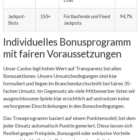
Chat
Jackpot-
150+
Fortlaufende und Fixed
94,7%
Slots
Jackpots
Individuelles Bonusprogramm
mit fairen Voraussetzungen
Unser Casino legt hohen Wert auf Transparenz bei allen
Bonusaktionen. Unsere Umsatzbedingungen sind klar
formuliert und liegen im Branchendurchschnitt bei fairen 35-
fachen Umsatz. Im Gegensatz als viele Mitbewerber listen wir
ausgeschlossene Spiele klar ersichtlich auf und nutzen keine
verborgenen Einschränkungen in den Bonusbedingungen.
Das Treueprogramm basiert auf einem Punktemodell, bei dem
jeder Einsatz automatisch Punkte generiert. Diese lassen sich
flexibel gegen Freispiele, Bonusgeld oder exklusive Vorteile