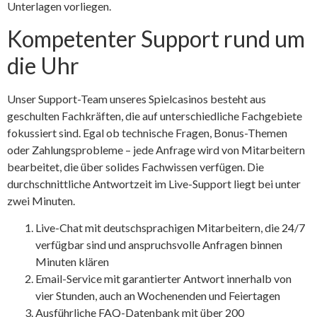
Unterlagen vorliegen.
Kompetenter Support rund um
die Uhr
Unser Support-Team unseres Spielcasinos besteht aus
geschulten Fachkräften, die auf unterschiedliche Fachgebiete
fokussiert sind. Egal ob technische Fragen, Bonus-Themen
oder Zahlungsprobleme – jede Anfrage wird von Mitarbeitern
bearbeitet, die über solides Fachwissen verfügen. Die
durchschnittliche Antwortzeit im Live-Support liegt bei unter
zwei Minuten.
Live-Chat mit deutschsprachigen Mitarbeitern, die 24/7
verfügbar sind und anspruchsvolle Anfragen binnen
Minuten klären
Email-Service mit garantierter Antwort innerhalb von
vier Stunden, auch an Wochenenden und Feiertagen
Ausführliche FAQ-Datenbank mit über 200