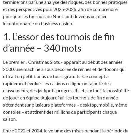
terminerons par une analyse des risques, des bonnes pratiques
et des perspectives pour 2025‑2026, afin de comprendre
pourquoi les tournois de Noël sont devenus un pilier
incontournable du business casino.
1. L’essor des tournois de fin
d’année – 340 mots
Le premier « Christmas Slots » apparaît au début des années
2000, une machine à sous décorée de rennes et de flocons qui
offrait un petit bonus de tours gratuits. Ce concept a
rapidement évolué : les casinos en ligne ont ajouté des
classements, des jackpots progressifs et, surtout, la possibilité
de jouer en équipe. Aujourd’hui, les tournois de fin d’année
s’étendent sur plusieurs plateformes – desktop, mobile, même
consoles – et attirent des millions de participants chaque
saison.
Entre 2022 et 2024, le volume des mises pendant la période du