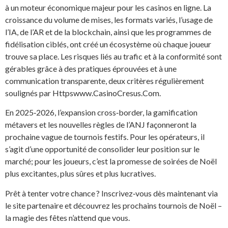
à un moteur économique majeur pour les casinos en ligne. La
croissance du volume de mises, les formats variés, l’usage de
l’IA, de l’AR et de la blockchain, ainsi que les programmes de
fidélisation ciblés, ont créé un écosystème où chaque joueur
trouve sa place. Les risques liés au trafic et à la conformité sont
gérables grâce à des pratiques éprouvées et à une
communication transparente, deux critères régulièrement
soulignés par Httpswww.CasinoCresus.Com.
En 2025‑2026, l’expansion cross‑border, la gamification
métavers et les nouvelles règles de l’ANJ façonneront la
prochaine vague de tournois festifs. Pour les opérateurs, il
s’agit d’une opportunité de consolider leur position sur le
marché; pour les joueurs, c’est la promesse de soirées de Noël
plus excitantes, plus sûres et plus lucratives.
Prêt à tenter votre chance ? Inscrivez‑vous dès maintenant via
le site partenaire et découvrez les prochains tournois de Noël –
la magie des fêtes n’attend que vous.