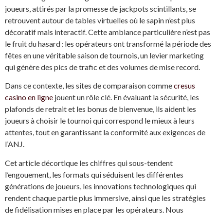
joueurs, attirés par la promesse de jackpots scintillants, se
retrouvent autour de tables virtuelles où le sapin n’est plus
décoratif mais interactif. Cette ambiance particulière n’est pas
le fruit du hasard : les opérateurs ont transformé la période des
fêtes en une véritable saison de tournois, un levier marketing
qui génère des pics de trafic et des volumes de mise record.
Dans ce contexte, les sites de comparaison comme
cresus
casino en ligne
jouent un rôle clé. En évaluant la sécurité, les
plafonds de retrait et les bonus de bienvenue, ils aident les
joueurs à choisir le tournoi qui correspond le mieux à leurs
attentes, tout en garantissant la conformité aux exigences de
l’ANJ.
Cet article décortique les chiffres qui sous-tendent
l’engouement, les formats qui séduisent les différentes
générations de joueurs, les innovations technologiques qui
rendent chaque partie plus immersive, ainsi que les stratégies
de fidélisation mises en place par les opérateurs. Nous