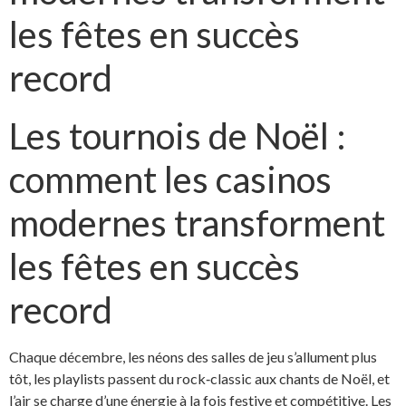
les fêtes en succès
record
Les tournois de Noël :
comment les casinos
modernes transforment
les fêtes en succès
record
Chaque décembre, les néons des salles de jeu s’allument plus
tôt, les playlists passent du rock‑classic aux chants de Noël, et
l’air se charge d’une énergie à la fois festive et compétitive. Les