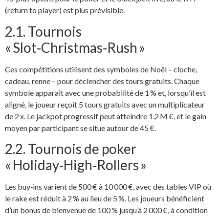
(return to player) est plus prévisible.
2.1. Tournois
« Slot‑Christmas‑Rush »
Ces compétitions utilisent des symboles de Noël – cloche,
cadeau, renne – pour déclencher des tours gratuits. Chaque
symbole apparaît avec une probabilité de 1 % et, lorsqu’il est
aligné, le joueur reçoit 5 tours gratuits avec un multiplicateur
de 2 x. Le jackpot progressif peut atteindre 1,2 M €, et le gain
moyen par participant se situe autour de 45 €.
2.2. Tournois de poker
« Holiday‑High‑Rollers »
Les buy‑ins varient de 500 € à 10 000 €, avec des tables VIP où
le rake est réduit à 2 % au lieu de 5 %. Les joueurs bénéficient
d’un bonus de bienvenue de 100 % jusqu’à 2 000 €, à condition