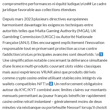
compromettre performances ni équité ludique.\n\n## Le cadre
juridique favorable aux collections étendues
Depuis mars 2023 plusieurs directives européennes
harmonisent davantage les exigences techniques entre
autorités telles que Malta Gaming Authority (MGA), UK
Gambling Commission (UKGC) ou Autorité Nationale
Française (ANJ). Elles encouragent explicitement l’innovation
responsable tout en préservant protection accrue contre
l’addiction.\n\nLes principales avancées sont deuxfolds :\n
Une simplification notable concernant la délivrance simultanée
d’une licence multi‑produits couvrant slots vidéo classiques
mais aussi expériences VR/AR ainsi que produits dérivés
comme
crypto casino online
utilisant stablecoins intégrés via
wallets compatibles NFT.\n
Un renforcement obligatoire
autour du KYC/KYT combiné avec limites claires sur montants
mensuels permettant au joueur français bénéficier rapidement
casino online retrait instantané
– généralement moins de deux
minutes via néobanque ou portefeuille Neosurf lorsqu’il choisit