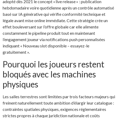
adopté dès 2021 le concept « live release » : publication
hebdomadaire voire quotidienne après un contrôle automatisé
basé sur IA générative qui vérifie conformité technique et
légale avant mise online immédiate. Cette stratégie crée un
effet bouleversant sur l’offre globale car elle alimente
constamment le pipeline produit tout en maintenant
l’engagement joueur via notifications push personnalisées
indiquant « Nouveau slot disponible – essayez-le
gratuitement ».
Pourquoi les joueurs restent
bloqués avec les machines
physiques
Les salles terrestres sont limitées par trois facteurs majeurs qui
freinent naturellement toute ambition d’élargir leur catalogue :
contraintes spatiales physiques, exigences réglementaires
strictes propres à chaque juridiction nationale et coûts