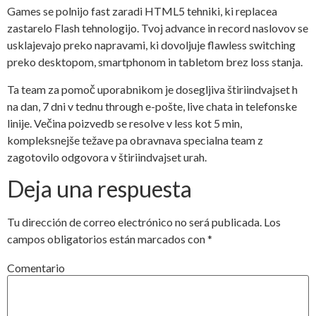
Games se polnijo fast zaradi HTML5 tehniki, ki replacea
zastarelo Flash tehnologijo. Tvoj advance in record naslovov se
usklajevajo preko napravami, ki dovoljuje flawless switching
preko desktopom, smartphonom in tabletom brez loss stanja.
Ta team za pomoč uporabnikom je dosegljiva štiriindvajset h
na dan, 7 dni v tednu through e-pošte, live chata in telefonske
linije. Večina poizvedb se resolve v less kot 5 min,
kompleksnejše težave pa obravnava specialna team z
zagotovilo odgovora v štiriindvajset urah.
Deja una respuesta
Tu dirección de correo electrónico no será publicada.
Los
campos obligatorios están marcados con
*
Comentario