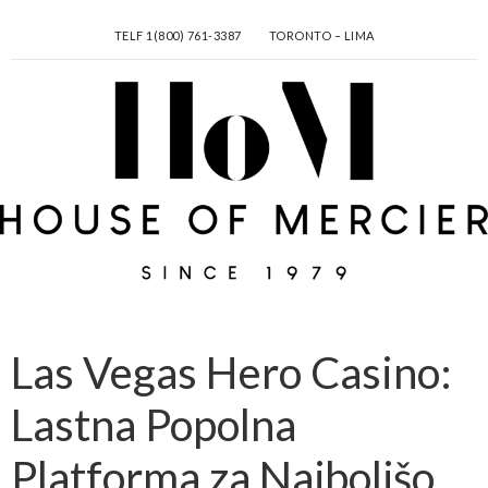
TELF
1(800) 761-3387
TORONTO – LIMA
Las Vegas Hero Casino:
Lastna Popolna
Platforma za Najboljšo