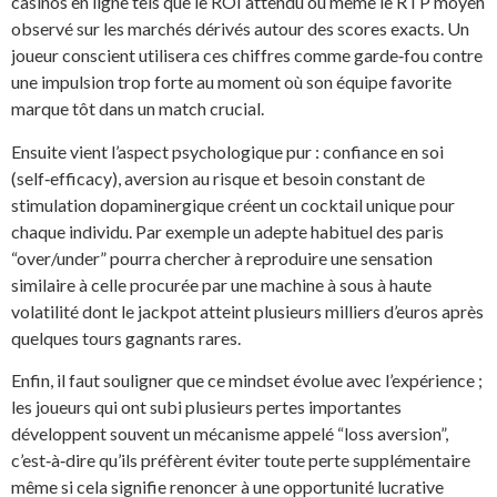
casinos en ligne tels que le ROI attendu ou même le RTP moyen
observé sur les marchés dérivés autour des scores exacts. Un
joueur conscient utilisera ces chiffres comme garde‑fou contre
une impulsion trop forte au moment où son équipe favorite
marque tôt dans un match crucial.
Ensuite vient l’aspect psychologique pur : confiance en soi
(self‑efficacy), aversion au risque et besoin constant de
stimulation dopaminergique créent un cocktail unique pour
chaque individu. Par exemple un adepte habituel des paris
“over/under” pourra chercher à reproduire une sensation
similaire à celle procurée par une machine à sous à haute
volatilité dont le jackpot atteint plusieurs milliers d’euros après
quelques tours gagnants rares.
Enfin, il faut souligner que ce mindset évolue avec l’expérience ;
les joueurs qui ont subi plusieurs pertes importantes
développent souvent un mécanisme appelé “loss aversion”,
c’est‑à‑dire qu’ils préfèrent éviter toute perte supplémentaire
même si cela signifie renoncer à une opportunité lucrative