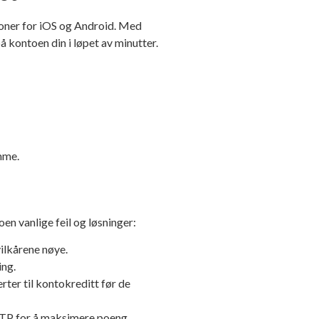
sjoner for iOS og Android. Med
 kontoen din i løpet av minutter.
emme.
oen vanlige feil og løsninger:
ilkårene nøye.
ing.
ter til kontokreditt før de
 RTP for å maksimere poeng.