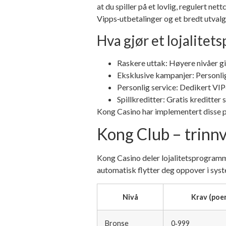
at du spiller på et lovlig, regulert ne
Vipps‑utbetalinger og et bredt utvalg 
Hva gjør et lojalitet
Raskere uttak: Høyere nivåer gir
Eksklusive kampanjer: Personli
Personlig service: Dedikert VI
Spillkreditter: Gratis kreditter 
Kong Casino har implementert disse pr
Kong Club – trinn
Kong Casino deler lojalitetsprogrammet
automatisk flytter deg oppover i syst
Nivå
Krav (poe
Bronse
0‑999