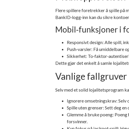
Flere spillere foretrekker å spille p
BankID‑logg‑inn kan du sikre kontoen 
Mobil‑funksjoner i f
Responsivt design: Alle spill, in
Push‑varsler: Få umiddelbare o
Sikkerhet: To‑faktor‑autentiser
Dette gjør det enkelt å samle lojalite
Vanlige fallgruve
Selv med et solid lojalitetsprogram kan
Ignorere omsetningskrav: Selv o
Spille uten grenser: Sett deg en
Glemme å bruke poeng: Poeng har
forsvinner.
Kun fokus på jackpot‑spill: Høy