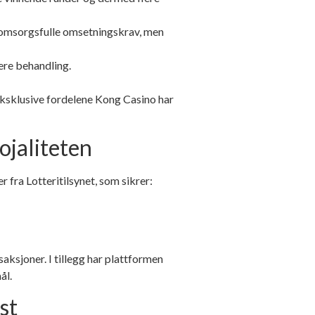
en omsorgsfulle omsetningskrav, men
ere behandling.
 eksklusive fordelene Kong Casino har
lojaliteten
 fra Lotteritilsynet, som sikrer:
aksjoner. I tillegg har plattformen
ål.
st