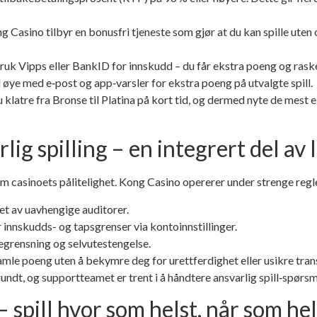
g Casino tilbyr en bonusfri tjeneste som gjør at du kan spille ut
uk Vipps eller BankID for innskudd – du får ekstra poeng og rask
 øye med e‑post og app‑varsler for ekstra poeng på utvalgte spill.
u klatre fra Bronse til Platina på kort tid, og dermed nyte de mest
lig spilling – en integrert del av 
m casinoets pålitelighet. Kong Casino opererer under strenge regler
stet av uavhengige auditorer.
 innskudds- og tapsgrenser via kontoinnstillinger.
vbegrensning og selvutestengelse.
mle poeng uten å bekymre deg for urettferdighet eller usikre trans
rundt, og supportteamet er trent i å håndtere ansvarlig spill‑spørsm
 spill hvor som helst, når som hel