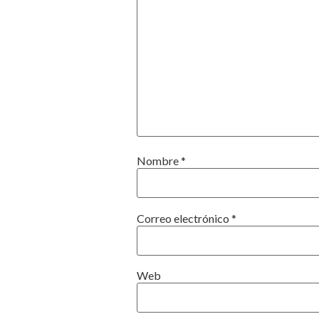
Nombre
*
Correo electrónico
*
Web