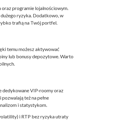
m oraz programie lojalnościowym.
z dużego ryzyka. Dodatkowo, w
ybko trafią na Twój portfel.
Dzięki temu możesz aktywować
spiny lub bonusy depozytowe. Warto
ilnych.
ruje dedykowane VIP‑roomy oraz
 pozwalają też na pełne
nalizom i statystykom.
latility) i RTP bez ryzyka utraty