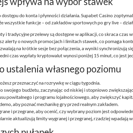
fejs wpływa na wybór stawek
dostępu do konta i płynności działania. Supabet Casino zoptyma
e wszystkie funkcje – od zakładów sportowych po gry live – dział
ty i tradycyjne przelewy są dostępne w aplikacji, co skraca czas w
esz alerty o nowych promocjach i limitach stawek, co pomaga kont
zwalają na krótkie sesje bez połączenia, a wyniki synchronizują si
dni czas wypłaty kryptowalut wynosi poniżej 15 minut, co jest je
do ustalenia własnego poziomu
 możesz przeznaczyć na rozrywkę w ciągu tygodnia.
do swojego budżetu, zaczynając od niskiej i stopniowo zwiększając
usu powitalnego i programu lojalnościowego, aby zwiększyć kapita
e demo, aby poznać mechanikę gry przed realnym zakładem.
grane i przegrane, aby ocenić, czy wybrany poziom jest odpowiedn
larnie aktualizują limity wygranej i przegranej, rzadziej wpadają
szych pułapek