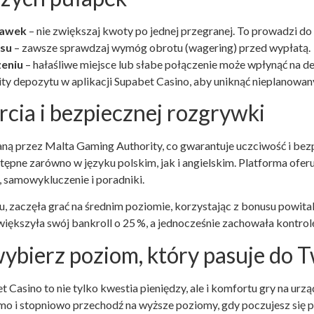
tawek
– nie zwiększaj kwoty po jednej przegranej. To prowadzi d
su
– zawsze sprawdzaj wymóg obrotu (wagering) przed wypłatą.
eniu
– hałaśliwe miejsce lub słabe połączenie może wpłynąć na d
ty depozytu w aplikacji Supabet Casino, aby uniknąć nieplanowa
cia i bezpiecznej rozgrywki
aną przez Malta Gaming Authority, co gwarantuje uczciwość i be
stępne zarówno w języku polskim, jak i angielskim. Platforma ofer
, samowykluczenie i poradniki.
u, zaczęła grać na średnim poziomie, korzystając z bonusu powita
iększyła swój bankroll o 25 %, a jednocześnie zachowała kontro
bierz poziom, który pasuje do T
Casino to nie tylko kwestia pieniędzy, ale i komfortu gry na urz
demo i stopniowo przechodź na wyższe poziomy, gdy poczujesz się p