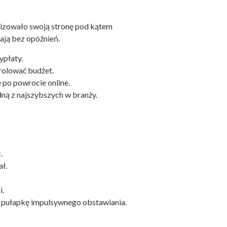
lizowało swoją stronę pod kątem
ają bez opóźnień.
ypłaty.
rolować budżet.
ę po powrocie online.
dną z najszybszych w branży.
.
ł.
i.
 w pułapkę impulsywnego obstawiania.