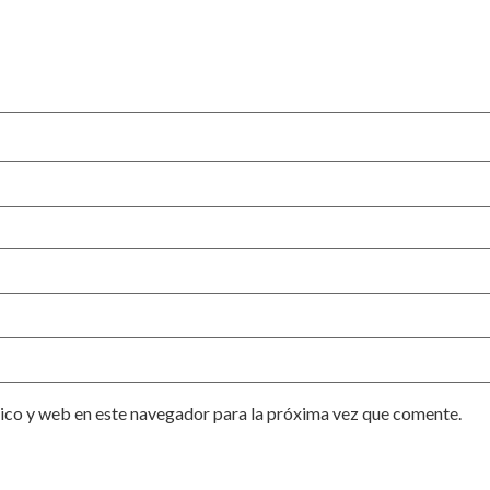
ico y web en este navegador para la próxima vez que comente.