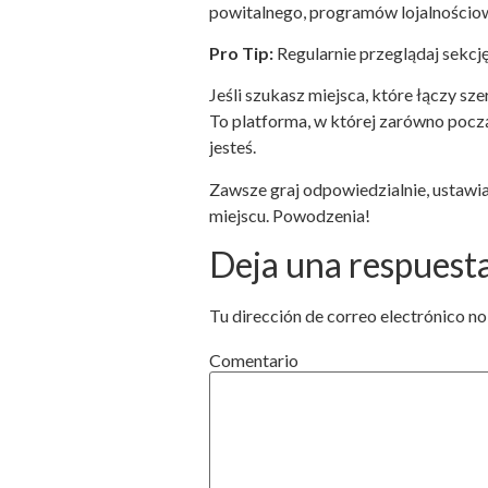
powitalnego, programów lojalnościow
Pro Tip:
Regularnie przeglądaj sekcję
Jeśli szukasz miejsca, które łączy sz
To platforma, w której zarówno począ
jesteś.
Zawsze graj odpowiedzialnie, ustawiaj
miejscu. Powodzenia!
Deja una respuest
Tu dirección de correo electrónico no
Comentario