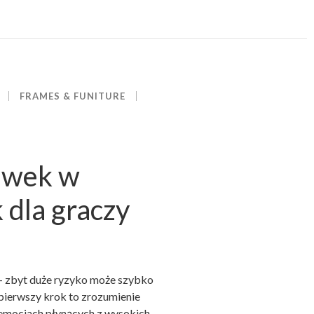
FRAMES & FUNITURE
tawek w
 dla graczy
a – zbyt duże ryzyko może szybko
 pierwszy krok to zrozumienie
a emocjach płynących z wysokich