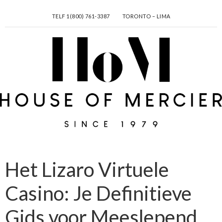
TELF
1(800) 761-3387
TORONTO – LIMA
Het Lizaro Virtuele
Casino: Je Definitieve
Gids voor Meeslepend