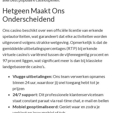
Hetgeen Maakt Ons
Onderscheidend
Ons casino beschikt over een officiële licentie van erkende
spelautoriteiten, wat garandeert dat elke activiteiten worden
uitgevoerd volgens strakke wetgeving. Opmerkelijk is dat de
gemiddelde uitbetalingspercentages (RTP) bij erkende
virtuele casino’s variërend tussen de vijfennegentig procent en
97 procent liggen, wat significant meer is dan bij klassieke
landgebaseerde casino’s.
Vlugge uitbetalingen:
Ons team verwerken opnames
binnen 24 uur, waardoor jij snel toegang hebt tot je
prijzen
24/7 support:
Dit professionele klantenserviceteam
staat constant paraat via real-time chat, e-mail en bellen
Mobiel geoptimaliseerd:
Geniet waar en zodra je
verkiest op jouw mobiel of tab