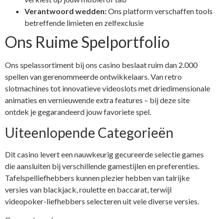
Verantwoord wedden:
Ons platform verschaffen tools
betreffende limieten en zelfexclusie
Ons Ruime Spelportfolio
Ons spelassortiment bij ons casino beslaat ruim dan 2.000
spellen van gerenommeerde ontwikkelaars. Van retro
slotmachines tot innovatieve videoslots met driedimensionale
animaties en vernieuwende extra features – bij deze site
ontdek je gegarandeerd jouw favoriete spel.
Uiteenlopende Categorieën
Dit casino levert een nauwkeurig gecureerde selectie games
die aansluiten bij verschillende gamestijlen en preferenties.
Tafelspelliefhebbers kunnen plezier hebben van talrijke
versies van blackjack, roulette en baccarat, terwijl
videopoker-liefhebbers selecteren uit vele diverse versies.