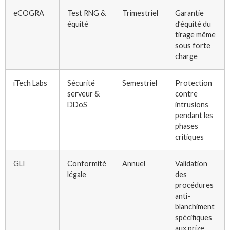
eCOGRA
Test RNG &
Trimestriel
Garantie
équité
d’équité du
tirage même
sous forte
charge
iTech Labs
Sécurité
Semestriel
Protection
serveur &
contre
DDoS
intrusions
pendant les
phases
critiques
GLI
Conformité
Annuel
Validation
légale
des
procédures
anti-
blanchiment
spécifiques
aux prize