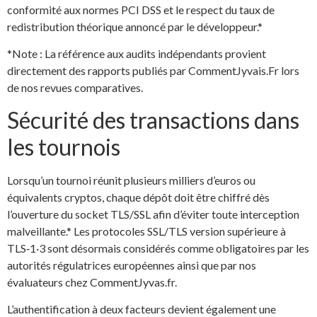
conformité aux normes PCI DSS et le respect du taux de
redistribution théorique annoncé par le développeur.*
*Note : La référence aux audits indépendants provient
directement des rapports publiés par CommentJyvais.Fr lors
de nos revues comparatives.
Sécurité des transactions dans
les tournois
Lorsqu’un tournoi réunit plusieurs milliers d’euros ou
équivalents cryptos, chaque dépôt doit être chiffré dès
l’ouverture du socket TLS/SSL afin d’éviter toute interception
malveillante.* Les protocoles SSL/TLS version supérieure à
TLS‑1·3 sont désormais considérés comme obligatoires par les
autorités régulatrices européennes ainsi que par nos
évaluateurs chez CommentJyvas.fr.
L’authentification à deux facteurs devient également une