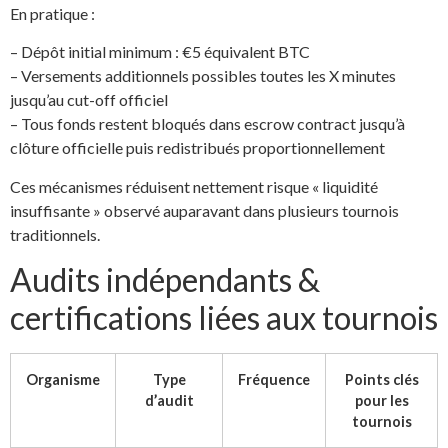
En pratique :
– Dépôt initial minimum : €5 équivalent BTC
– Versements additionnels possibles toutes les X minutes
jusqu’au cut-off officiel
– Tous fonds restent bloqués dans escrow contract jusqu’à
clôture officielle puis redistribués proportionnellement
Ces mécanismes réduisent nettement risque « liquidité
insuffisante » observé auparavant dans plusieurs tournois
traditionnels.
Audits indépendants &
certifications liées aux tournois
Organisme
Type
Fréquence
Points clés
d’audit
pour les
tournois