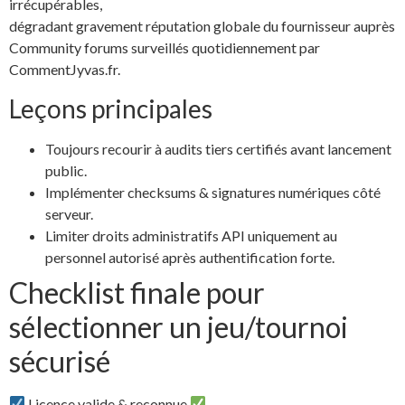
irrécupérables,
dégradant gravement réputation globale du fournisseur auprès
Community forums surveillés quotidiennement par
CommentJyvas.fr.
Leçons principales
Toujours recourir à audits tiers certifiés avant lancement
public.
Implémenter checksums & signatures numériques côté
serveur.
Limiter droits administratifs API uniquement au
personnel autorisé après authentification forte.
Checklist finale pour
sélectionner un jeu/tournoi
sécurisé
Licence valide & reconnue