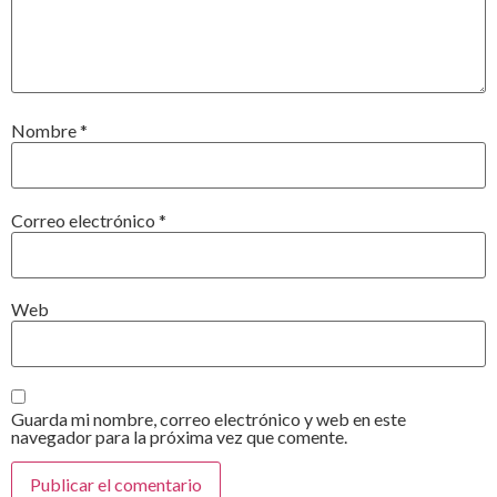
Nombre
*
Correo electrónico
*
Web
Guarda mi nombre, correo electrónico y web en este
navegador para la próxima vez que comente.