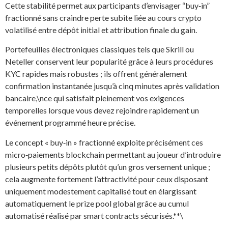
Cette stabilité permet aux participants d’envisager “buy‑in”
fractionné sans craindre perte subite liée au cours crypto
volatilisé entre dépôt initial et attribution finale du gain.
Portefeuilles électroniques classiques tels que Skrill ou
Neteller conservent leur popularité grâce à leurs procédures
KYC rapides mais robustes ; ils offrent généralement
confirmation instantanée jusqu’à cinq minutes après validation
bancaire,\nce qui satisfait pleinement vos exigences
temporelles lorsque vous devez rejoindre rapidement un
événement programmé heure précise.
Le concept « buy‑in » fractionné exploite précisément ces
micro‐paiements blockchain permettant au joueur d’introduire
plusieurs petits dépôts plutôt qu’un gros versement unique ;
cela augmente fortement l’attractivité pour ceux disposant
uniquement modestement capitalisé tout en élargissant
automatiquement le prize pool global grâce au cumul
automatisé réalisé par smart contracts sécurisés.**\