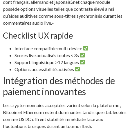
dont français, allemand et japonais,\net chaque module
possède options visuelles telles que contraste élevé ainsi
qu’aides auditives comme sous-titres synchronisés durant les
commentaires audio live.»
Checklist UX rapide
Interface compatible multi‐device
Scores live actualisés toutes < 3 s
Support linguistique ≥12 langues
Options accessibilité activées
Intégration des méthodes de
paiement innovantes
Les crypto-monnaies acceptées varient selon la plateforme ;
Bitcoin et Ethereum restent dominantes tandis que stablecoins
comme USDC offrent stabilité immédiate face aux
fluctuations brusques durant un tournoi flash.