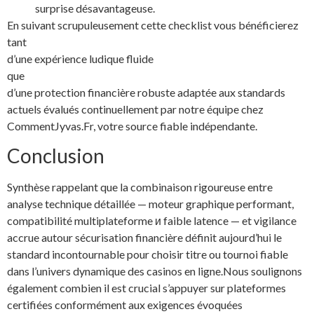
surprise désavantageuse.
En suivant scrupuleusement cette checklist vous bénéficierez
tant
d’une expérience ludique fluide
que
d’une protection financière robuste adaptée aux standards
actuels évalués continuellement par notre équipe chez
CommentJyvas.Fr, votre source fiable indépendante.
Conclusion
Synthèse rappelant que la combinaison rigoureuse entre
analyse technique détaillée — moteur graphique performant,
compatibilité multiplateforme и faible latence — et vigilance
accrue autour sécurisation financière définit aujourd’hui le
standard incontournable pour choisir titre ou tournoi fiable
dans l’univers dynamique des casinos en ligne.Nous soulignons
également combien il est crucial s’appuyer sur plateformes
certifiées conformément aux exigences évoquées