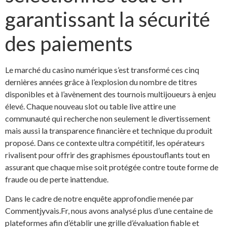
garantissant la sécurité
des paiements
Le marché du casino numérique s’est transformé ces cinq
dernières années grâce à l’explosion du nombre de titres
disponibles et à l’avènement des tournois multijoueurs à enjeu
élevé. Chaque nouveau slot ou table live attire une
communauté qui recherche non seulement le divertissement
mais aussi la transparence financière et technique du produit
proposé. Dans ce contexte ultra compétitif, les opérateurs
rivalisent pour offrir des graphismes époustouflants tout en
assurant que chaque mise soit protégée contre toute forme de
fraude ou de perte inattendue.
Dans le cadre de notre enquête approfondie menée par
Commentjyvais.Fr, nous avons analysé plus d’une centaine de
plateformes afin d’établir une grille d’évaluation fiable et