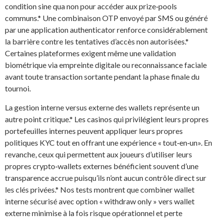
condition sine qua non pour accéder aux prize‑pools
communs.* Une combinaison OTP envoyé par SMS ou généré
par une application authenticator renforce considérablement
la barrière contre les tentatives d’accès non autorisées.*
Certaines plateformes exigent même une validation
biométrique via empreinte digitale ou reconnaissance faciale
avant toute transaction sortante pendant la phase finale du
tournoi.
La gestion interne versus externe des wallets représente un
autre point critique.* Les casinos qui privilégient leurs propres
portefeuilles internes peuvent appliquer leurs propres
politiques KYC tout en offrant une expérience « tout‑en‑un». En
revanche, ceux qui permettent aux joueurs d’utiliser leurs
propres crypto‑wallets externes bénéficient souvent d’une
transparence accrue puisqu’ils n’ont aucun contrôle direct sur
les clés privées.* Nos tests montrent que combiner wallet
interne sécurisé avec option « withdraw only » vers wallet
externe minimise à la fois risque opérationnel et perte