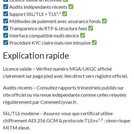
Audits indépendants récents
Support SSL/TLS > TLS​¹·³
Méthodes de paiement avec assurance fonds
Transparence du RTP & structure fees
Interface compatible multi‑device
Procédure KYC claire mais non intrusive
Explication rapide
Licence valide – Vérifiez numéro MGA/UKGC affiché
clairement sur page pied avec lien direct vers registre officiel.
Audits récents – Consultez rapports trimestriels publiés sur
site officiel ou via revue indépendante comme celles relayées
régulièrement par CommentJyvas.fr.
SSL/TLS moderne – Assurez-vous que certificat utilise
chiffrement AES 256 GCM & protocole TLS ≥ v​¹·³ ; sinon risque
MITM élevé.