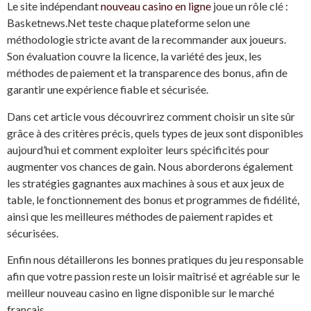
Le site indépendant
nouveau casino en ligne
joue un rôle clé :
Basketnews.Net teste chaque plateforme selon une
méthodologie stricte avant de la recommander aux joueurs.
Son évaluation couvre la licence, la variété des jeux, les
méthodes de paiement et la transparence des bonus, afin de
garantir une expérience fiable et sécurisée.
Dans cet article vous découvrirez comment choisir un site sûr
grâce à des critères précis, quels types de jeux sont disponibles
aujourd’hui et comment exploiter leurs spécificités pour
augmenter vos chances de gain. Nous aborderons également
les stratégies gagnantes aux machines à sous et aux jeux de
table, le fonctionnement des bonus et programmes de fidélité,
ainsi que les meilleures méthodes de paiement rapides et
sécurisées.
Enfin nous détaillerons les bonnes pratiques du jeu responsable
afin que votre passion reste un loisir maîtrisé et agréable sur le
meilleur nouveau casino en ligne disponible sur le marché
français.