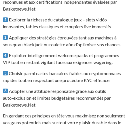
reconnues et aux certifications indépendantes évaluées par
Basketnews.Net.
Explorer la richesse du catalogue jeux – slots vidéo
innovantes, tables classiques et croupiers live immersifs.
Appliquer des stratégies éprouvées tant aux machines à
sous qu’au blackjack ou roulette afin d’optimiser vos chances.
Exploiter intelligemment welcome packs et programmes
VIP tout en restant vigilant face aux exigences wagering.
Choisir parmi cartes bancaires fiables ou cryptomonnaies
rapides tout en respectant une procédure KYC efficace.
Adopter une attitude responsable grâce aux outils
auto‑exclusion et limites budgétaires recommandés par
Basketnews.Net.
En gardant ces principes en tête vous maximisez non seulement
vos gains potentiels mais surtout votre plaisir durable dans le