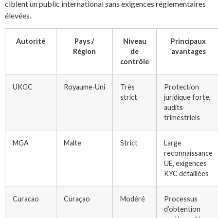
ciblent un public international sans exigences réglementaires
élevées.
Autorité
Pays /
Niveau
Principaux
Région
de
avantages
contrôle
UKGC
Royaume‑Uni
Très
Protection
strict
juridique forte,
audits
trimestriels
MGA
Malte
Strict
Large
reconnaissance
UE, exigences
KYC détaillées
Curacao
Curaçao
Modéré
Processus
d’obtention