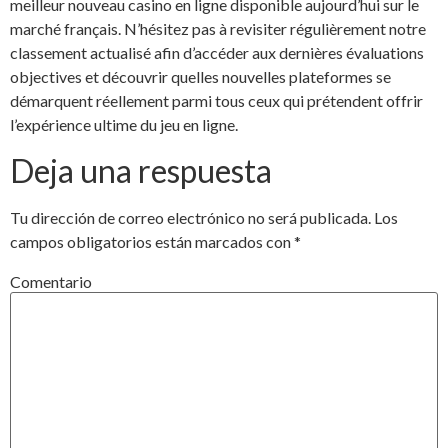
meilleur nouveau casino en ligne disponible aujourd’hui sur le
marché français. N’hésitez pas à revisiter régulièrement notre
classement actualisé afin d’accéder aux dernières évaluations
objectives et découvrir quelles nouvelles plateformes se
démarquent réellement parmi tous ceux qui prétendent offrir
l’expérience ultime du jeu en ligne.
Deja una respuesta
Tu dirección de correo electrónico no será publicada.
Los
campos obligatorios están marcados con
*
Comentario