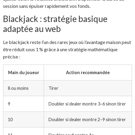
session sans épuiser rapidement vos fonds.
Blackjack : stratégie basique
adaptée au web
Le blackjack reste l’un des rares jeux où l’avantage maison peut
être réduit sous 1 % grâce à une stratégie mathématique
précise :
Main du joueur
Action recommandée
8 ou moins
Tirer
9
Doubler si dealer montre 3–6 sinon tirer
10
Doubler si dealer montre 2–9 sinon tirer