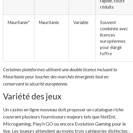
rapide, coûts
réduits
Mauritanie*
Mauritanie
Variable
Souvent
combinée avec
licences
européennes
pour élargir
l’offre
Certaines plateformes utilisent une double licence incluant la
Mauritanie pour toucher des marchés émergents tout en
conservant la sécurité européenne.
Variété des jeux
Un casino en ligne nouveau doit proposer un catalogue riche
couvrant plusieurs fournisseurs majeurs tels que NetEnt,
Microgaming, Play’n GO ou encore Evolution Gaming pour le
live. Les joueurs attendent au moins trois catégories distinctes :