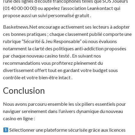
l’une des lignes d’écoute francophones telles que SOS Joueurs
(01 40 00 00 00) ou appelez l’association Leankontact qui
propose aussi un suivi personnalisé gratuit .
Basketnews.Net encourage activement ses lecteurs à adopter
ces bonnes pratiques ; chaque classement publié comporte une
rubrique “Sécurité & Jeu Responsable” où nous évaluons
notamment la clarté des politiques anti‑addiction proposées
par chaque nouveau casino testé . En suivant nos
recommandations vous profiterez pleinement du
divertissement offert tout en gardant votre budget sous
contrôle et votre bien‑être intact .
Conclusion
Nous avons parcouru ensemble les six piliers essentiels pour
naviguer sereinement dans l’univers dynamique du nouveau
casino en ligne :
Sélectionner une plateforme sécurisée grâce aux licences