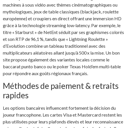
machines à sous vidéo avec thèmes cinématographiques ou
mythologiques, jeux de table classiques (blackjack, roulette
européenne) et croupiers en direct offrant une immersion HD
grâce à la technologie streaming low‑latency. Par exemple, le
titre « Starburst » de NetEnt séduit par ses graphismes colorés
et son RTP de 96,1 %, tandis que « Lightning Roulette »
d’Evolution combine un tableau traditionnel avec des
multiplicateurs aléatoires allant jusqu’à 500 x la mise. Un bon
site propose également des variantes locales comme le
baccarat punto banco ou le poker Texas Hold’em multi‑table
pour répondre aux goûts régionaux français.
Méthodes de paiement & retraits
rapides
Les options bancaires influencent fortement la décision du
joueur francophone. Les cartes Visa et Mastercard restent les
plus utilisées pour leurs plafonds élevés et leur reconnaissance