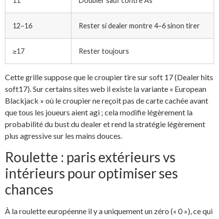
11
Doubler sauf contre As
12–16
Rester si dealer montre 4–6 sinon tirer
≥17
Rester toujours
Cette grille suppose que le croupier tire sur soft 17 (Dealer hits
soft17). Sur certains sites web il existe la variante « European
Blackjack » où le croupier ne reçoit pas de carte cachée avant
que tous les joueurs aient agi ; cela modifie légèrement la
probabilité du bust du dealer et rend la stratégie légèrement
plus agressive sur les mains douces.
Roulette : paris extérieurs vs
intérieurs pour optimiser ses
chances
À la roulette européenne il y a uniquement un zéro (« 0 »), ce qui