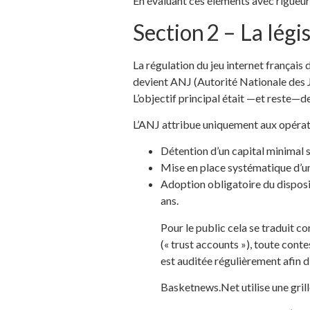
En évaluant ces éléments avec rigueur 
Section 2 – La légi
La régulation du jeu internet français
devient ANJ (Autorité Nationale des J
L’objectif principal était —et reste—d
L’ANJ attribue uniquement aux opérat
Détention d’un capital minimal s
Mise en place systématique d’un
Adoption obligatoire du disposit
ans.
Pour le public cela se traduit 
(« trust accounts »), toute cont
est auditée régulièrement afin d’
Basketnews.Net utilise une grille