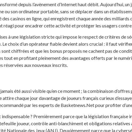
ansformé depuis l’avènement d’Internet haut débit. Aujourd’hui, un 
ne ou son ordinateur portable, sans se déplacer dans un établisseme
é des casinos en ligne, qui enregistrent chaque année des milliards 
t réagi pour encadrer cette activité et protéger les usagers contre 
s à une législation stricte qui impose le respect de critères de séc
 Le choix d’un opérateur fiable devient alors crucial : il faut vérifie
 sont chiffrées et que les bonus proposés ne cachent pas de condit
es tout en profitant pleinement des avantages offerts par le numéri
es réservées aux nouveaux inscrits.
jamais été aussi visible qu’en ce moment ; la combinaison d’offres
attire chaque jour davantage de joueurs français curieux d’essayer
ecommandé par les experts de Basketnews.Net pour profiter d’une 
 indispensable ? Premièrement parce que la législation française
efeuille joueur, contrôle anti‑blanchiment et obligations relatives
orité Nationale des Jeux (ANJ). Deuxièmement parce que la cybers