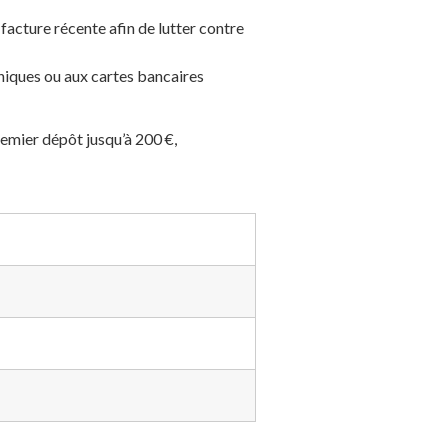
e facture récente afin de lutter contre
oniques ou aux cartes bancaires
remier dépôt jusqu’à 200 €,