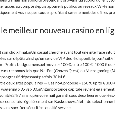
iter accès au compte depuis appareils publics ou réseaux Wi‑Fi non
quement vos risques tout en profitant sereinement des offres pro
 le meilleur nouveau casino en lig
t son choix final.\nUn casual cherche avant tout une interface intu
evées sur dépôts ainsi qu’un service VIP dédié disponible jour/nuit.\
n\n- Profil : budget mensuel moyen <100 €, entre 100 €–1000 € ou 
teurs reconnus tels que NetEnt (
Gonzo’s Quest
) ou Microgaming (
M
progressif dépassant parfois 30 M € .
ntre deux sites populaires — CasinoA propose +150 % up to €300
wagering x35 vs x30.\n\nL’importance capitale revient également 
isponible24/7 ainsi qu’envoi email garanti sous deux heures ouvré
 consultés régulièrement sur Basketnews.Net—de sélectionner le 
sans sacrifier sécurité ni qualité service.