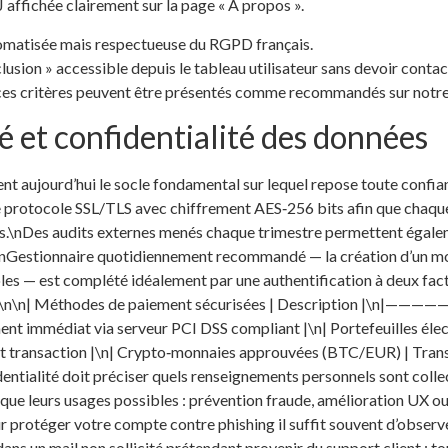
J affichée clairement sur la page « À propos ».
matisée mais respectueuse du RGPD français.
lusion » accessible depuis le tableau utilisateur sans devoir contact
 ces critères peuvent être présentés comme recommandés sur notr
é et confidentialité des données
ent aujourd’hui le socle fondamental sur lequel repose toute confia
i le protocole SSL/TLS avec chiffrement AES‑256 bits afin que chaq
tiers.\nDes audits externes menés chaque trimestre permettent égal
Gestionnaire quotidiennement recommandé — la création d’un mot
s — est complété idéalement par une authentification à deux fac
r.\n\n| Méthodes de paiement sécurisées | Description |\n|
t immédiat via serveur PCI DSS compliant |\n| Portefeuilles élect
nt transaction |\n| Crypto‑monnaies approuvées (BTC/EUR) | Tran
dentialité doit préciser quels renseignements personnels sont col
si que leurs usages possibles : prévention fraude, amélioration UX
r protéger votre compte contre phishing il suffit souvent d’obser
 dans un mail non sollicité prétendant provenir du support client ; t