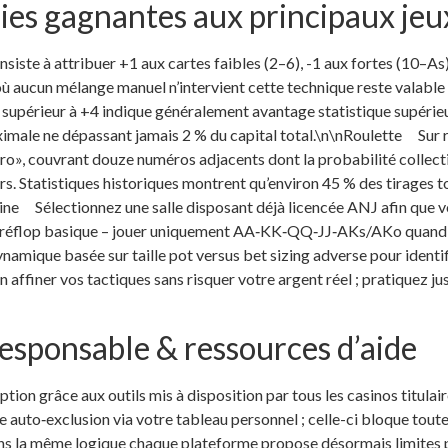
gies gagnantes aux principaux jeu
ste à attribuer +1 aux cartes faibles (2–6), -1 aux fortes (10–As)
s où aucun mélange manuel n’intervient cette technique reste valable
f supérieur à +4 indique généralement avantage statistique supérie
aximale ne dépassant jamais 2 % du capital total.\n\nRoulette Sur
ro​», couvrant douze numéros adjacents dont la probabilité collec
rs. Statistiques historiques montrent qu’environ 45 % des tirages 
line Sélectionnez une salle disposant déjà licencée ANJ afin que vo
réflop basique ­– jouer uniquement AA‐KK‐QQ‐JJ‐AKs/AKo quand 
ynamique basée sur taille pot versus bet sizing adverse pour identifi
 affiner vos tactiques sans risquer votre argent réel ; pratiquez j
responsable & ressources d’aide
ption grâce aux outils mis à disposition par tous les casinos titul
auto‑exclusion via votre tableau personnel ; celle-ci bloque tout
ans la même logique chaque plateforme propose désormais limites