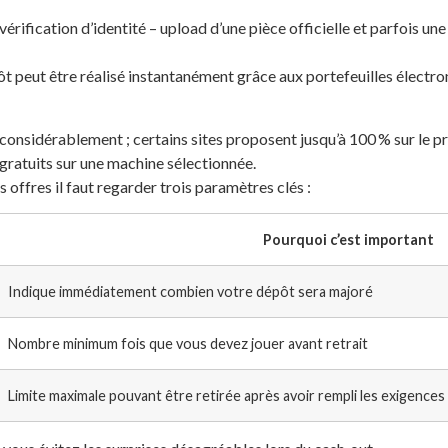
 vérification d’identité – upload d’une pièce officielle et parfois un
ôt peut être réalisé instantanément grâce aux portefeuilles électr
considérablement ; certains sites proposent jusqu’à 100 % sur le p
ratuits sur une machine sélectionnée.
offres il faut regarder trois paramètres clés :
Pourquoi c’est important
Indique immédiatement combien votre dépôt sera majoré
Nombre minimum fois que vous devez jouer avant retrait
Limite maximale pouvant être retirée après avoir rempli les exigences