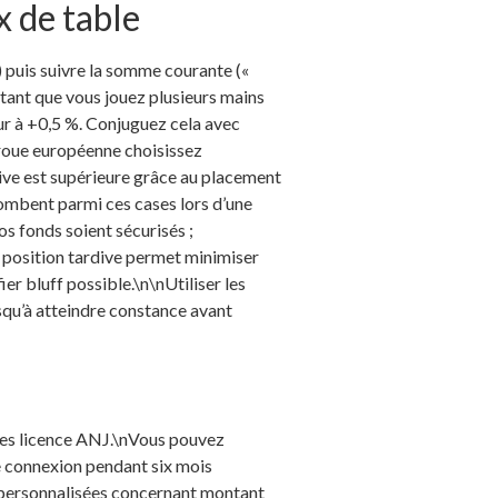
x de table
 puis suivre la somme courante («​
 tant que vous jouez plusieurs mains
ur à +0,5 %. Conjuguez cela avec
 roue européenne choisissez
tive est supérieure grâce au placement
tombent parmi ces cases lors d’une
s fonds soient sécurisés ;
position tardive permet minimiser
er bluff possible.\n\nUtiliser les
usqu’à atteindre constance avant
aires licence ANJ.\nVous pouvez
e connexion pendant six mois
 personnalisées concernant montant