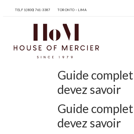
TELF
1(800) 761-3387
TORONTO – LIMA
Guide complet 
devez savoir
Guide complet 
devez savoir