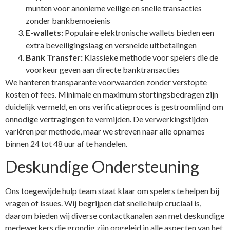
munten voor anonieme veilige en snelle transacties
zonder bankbemoeienis
E-wallets:
Populaire elektronische wallets bieden een
extra beveiligingslaag en versnelde uitbetalingen
Bank Transfer:
Klassieke methode voor spelers die de
voorkeur geven aan directe banktransacties
We hanteren transparante voorwaarden zonder verstopte
kosten of fees. Minimale en maximum stortingsbedragen zijn
duidelijk vermeld, en ons verificatieproces is gestroomlijnd om
onnodige vertragingen te vermijden. De verwerkingstijden
variëren per methode, maar we streven naar alle opnames
binnen 24 tot 48 uur af te handelen.
Deskundige Ondersteuning
Ons toegewijde hulp team staat klaar om spelers te helpen bij
vragen of issues. Wij begrijpen dat snelle hulp cruciaal is,
daarom bieden wij diverse contactkanalen aan met deskundige
medewerkers die grondig zijn opgeleid in alle aspecten van het