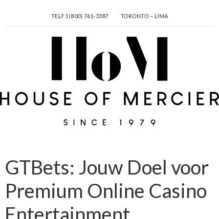
TELF
1(800) 761-3387
TORONTO – LIMA
GTBets: Jouw Doel voor
Premium Online Casino
Entertainment