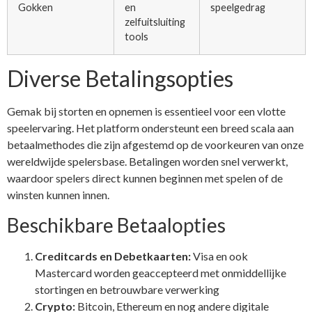
Gokken
en
speelgedrag
zelfuitsluiting
tools
Diverse Betalingsopties
Gemak bij storten en opnemen is essentieel voor een vlotte
speelervaring. Het platform ondersteunt een breed scala aan
betaalmethodes die zijn afgestemd op de voorkeuren van onze
wereldwijde spelersbase. Betalingen worden snel verwerkt,
waardoor spelers direct kunnen beginnen met spelen of de
winsten kunnen innen.
Beschikbare Betaalopties
Creditcards en Debetkaarten:
Visa en ook
Mastercard worden geaccepteerd met onmiddellijke
stortingen en betrouwbare verwerking
Crypto:
Bitcoin, Ethereum en nog andere digitale