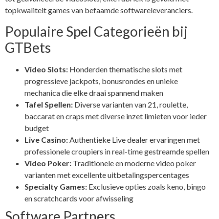
topkwaliteit games van befaamde softwareleveranciers.
Populaire Spel Categorieën bij
GTBets
Video Slots:
Honderden thematische slots met
progressieve jackpots, bonusrondes en unieke
mechanica die elke draai spannend maken
Tafel Spellen:
Diverse varianten van 21, roulette,
baccarat en craps met diverse inzet limieten voor ieder
budget
Live Casino:
Authentieke Live dealer ervaringen met
professionele croupiers in real-time gestreamde spellen
Video Poker:
Traditionele en moderne video poker
varianten met excellente uitbetalingspercentages
Specialty Games:
Exclusieve opties zoals keno, bingo
en scratchcards voor afwisseling
Software Partners