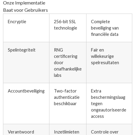
Onze Implementatie
Baat voor Gebruikers
Encryptie
256-bit SSL
Complete
technologie
beveiliging van
financiële data
Spelintegriteit
RNG
Fair en
certificering
willekeurige
door
spelresultaten
onafhankelijke
labs
Accountbeveiliging
Two-factor
Extra
authenticatie
beschermingslaag
beschikbaar
tegen
ongeautoriseerde
access
Verantwoord
Inzetlimieten
Controle over