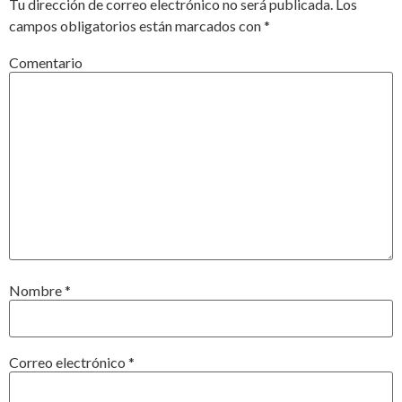
Tu dirección de correo electrónico no será publicada.
Los
campos obligatorios están marcados con
*
Comentario
Nombre
*
Correo electrónico
*