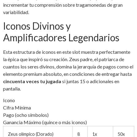
incrementar tu comprensión sobre tragamonedas de gran
variabilidad.
Iconos Divinos y
Amplificadores Legendarios
Esta estructura de iconos en este slot muestra perfectamente
la épica que inspiró su creación. Zeus padre, el patriarca de
cuantos los seres divinos, domina la jerarquía de pagos como el
elemento premium absoluto, en condiciones de entregar hasta
cincuenta veces tu jugada
si juntas 15 o adicionales en
pantalla.
Icono
Cifra Mínima
Pago (ocho símbolos)
Ganancia Máximo (quince o más iconos)
Zeus olímpico (Dorado)
8
1x
50x