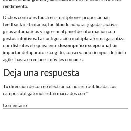
rendimiento.
Dichos controles touch en smartphones proporcionan
feedback instantánea, facilitando adaptar jugadas, activar
giros automáticos y ingresar al panel de información con
gestos intuitivos. La configuración multiplataforma garantiza
que disfrutes el equivalente
desempeño excepcional
sin
importar del aparato escogido, conservando tiempos de inicio
ágiles hasta en enlaces móviles comunes.
Deja una respuesta
Tu dirección de correo electrónico no será publicada.
Los
campos obligatorios están marcados con
*
Comentario