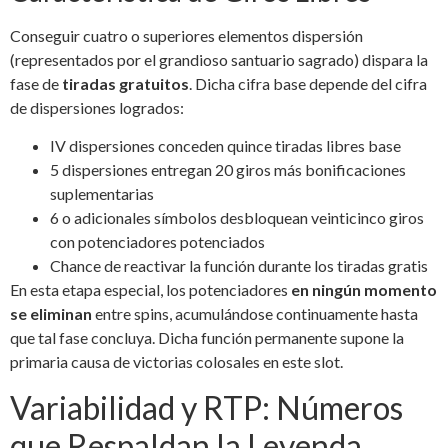
Conseguir cuatro o superiores elementos dispersión
(representados por el grandioso santuario sagrado) dispara la
fase de
tiradas gratuitos
. Dicha cifra base depende del cifra
de dispersiones logrados:
IV dispersiones conceden quince tiradas libres base
5 dispersiones entregan 20 giros más bonificaciones
suplementarias
6 o adicionales símbolos desbloquean veinticinco giros
con potenciadores potenciados
Chance de reactivar la función durante los tiradas gratis
En esta etapa especial, los potenciadores
en ningún momento
se eliminan
entre spins, acumulándose continuamente hasta
que tal fase concluya. Dicha función permanente supone la
primaria causa de victorias colosales en este slot.
Variabilidad y RTP: Números
que Respaldan la Leyenda