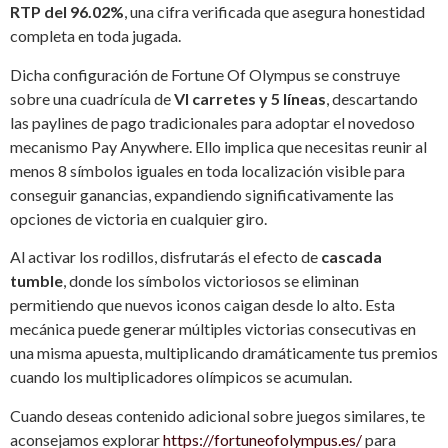
RTP del 96.02%
, una cifra verificada que asegura honestidad
completa en toda jugada.
Dicha configuración de Fortune Of Olympus se construye
sobre una cuadrícula de
VI carretes y 5 líneas
, descartando
las paylines de pago tradicionales para adoptar el novedoso
mecanismo Pay Anywhere. Ello implica que necesitas reunir al
menos 8 símbolos iguales en toda localización visible para
conseguir ganancias, expandiendo significativamente las
opciones de victoria en cualquier giro.
Al activar los rodillos, disfrutarás el efecto de
cascada
tumble
, donde los símbolos victoriosos se eliminan
permitiendo que nuevos iconos caigan desde lo alto. Esta
mecánica puede generar múltiples victorias consecutivas en
una misma apuesta, multiplicando dramáticamente tus premios
cuando los multiplicadores olímpicos se acumulan.
Cuando deseas contenido adicional sobre juegos similares, te
aconsejamos explorar
https://fortuneofolympus.es/
para