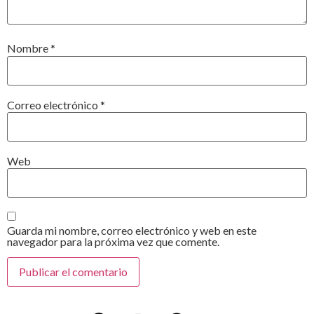
Nombre
*
Correo electrónico
*
Web
Guarda mi nombre, correo electrónico y web en este
navegador para la próxima vez que comente.