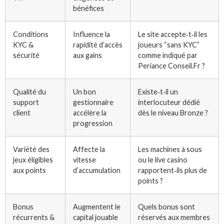
bénéfices
Conditions
Influence la
Le site accepte‑t‑il les
KYC &
rapidité d’accès
joueurs “sans KYC”
sécurité
aux gains
comme indiqué par
Periance Conseil.Fr ?
Qualité du
Un bon
Existe‑t‑il un
support
gestionnaire
interlocuteur dédié
client
accélère la
dès le niveau Bronze ?
progression
Variété des
Affecte la
Les machines à sous
jeux éligibles
vitesse
ou le live casino
aux points
d’accumulation
rapportent‑ils plus de
points ?
Bonus
Augmentent le
Quels bonus sont
récurrents &
capital jouable
réservés aux membres