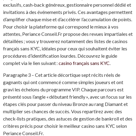
exclusifs, cash‑back généreux, gestionnaire personnel dédié et
invitations à des événements privés. Ces avantages permettent
d’amplifier chaque mise et d’accélérer l’accumulation de points.
Pour choisir la plateforme qui correspond le mieux à vos
attentes, Periance Conseil.Fr propose des revues impartiales et
détaillées ; vous y trouverez notamment des listes de casinos
français sans KYC, idéales pour ceux qui souhaitent éviter les
procédures d’identification lourdes. Découvrez le guide
complet via le lien suivant :
casino français sans KYC
.
Paragraphe 3 – Cet article décortique sept récits réels de
gagnants qui ont commencé comme simples joueurs et ont
gravi les échelons du programme VIP. Chaque parcours est
présenté sous l’angle « débutant friendly », avec un focus sur les
étapes clés pour passer du niveau Bronze au rang Diamant et
multiplier ses chances de succès. Vous repartirez avec des
check‑lists pratiques, des astuces de gestion de bankroll et des
critères précis pour choisir le meilleur casino sans KYC selon
Periance Conseil.Fr.