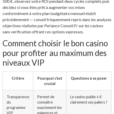
500 €, observez votre ROI pendant deux cycles complets puis
décidez si vous êtes prêt à augmenter vos mises
conformément à votre plan budgétaire mensuel établi
précédemment — conseil fréquemment repris dans les analyses
objectives réalisées par Periance Conseil.Fr sur les casinos
sans verification offrant ces options expresses.
Comment choisir le bon casino
pour profiter au maximum des
niveaux VIP
Critère
Pourquoi c’est
Questions à se poser
crucial
Transparence
Permet de
Le casino publie‑t‑il
du
connaître
clairement ses paliers ?
programme
exactement les
VIP
exigences et