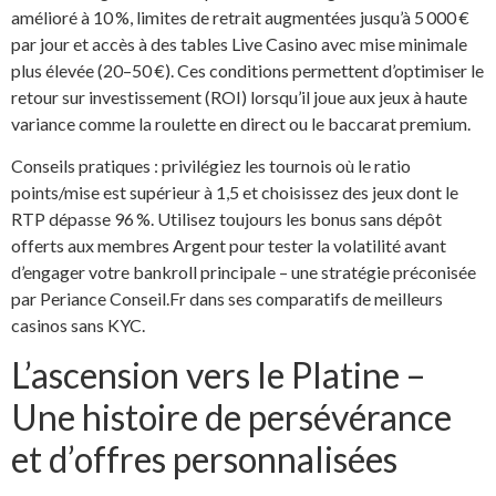
amélioré à 10 %, limites de retrait augmentées jusqu’à 5 000 €
par jour et accès à des tables Live Casino avec mise minimale
plus élevée (20–50 €). Ces conditions permettent d’optimiser le
retour sur investissement (ROI) lorsqu’il joue aux jeux à haute
variance comme la roulette en direct ou le baccarat premium.
Conseils pratiques : privilégiez les tournois où le ratio
points/mise est supérieur à 1,5 et choisissez des jeux dont le
RTP dépasse 96 %. Utilisez toujours les bonus sans dépôt
offerts aux membres Argent pour tester la volatilité avant
d’engager votre bankroll principale – une stratégie préconisée
par Periance Conseil.Fr dans ses comparatifs de meilleurs
casinos sans KYC.
L’ascension vers le Platine –
Une histoire de persévérance
et d’offres personnalisées