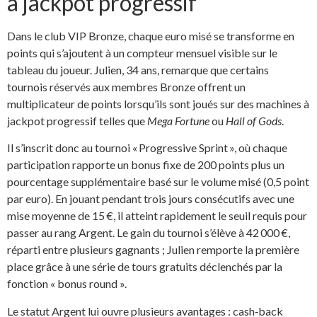
à jackpot progressif
Dans le club VIP Bronze, chaque euro misé se transforme en
points qui s’ajoutent à un compteur mensuel visible sur le
tableau du joueur. Julien, 34 ans, remarque que certains
tournois réservés aux membres Bronze offrent un
multiplicateur de points lorsqu’ils sont joués sur des machines à
jackpot progressif telles que
Mega Fortune
ou
Hall of Gods
.
Il s’inscrit donc au tournoi « Progressive Sprint », où chaque
participation rapporte un bonus fixe de 200 points plus un
pourcentage supplémentaire basé sur le volume misé (0,5 point
par euro). En jouant pendant trois jours consécutifs avec une
mise moyenne de 15 €, il atteint rapidement le seuil requis pour
passer au rang Argent. Le gain du tournoi s’élève à 42 000 €,
réparti entre plusieurs gagnants ; Julien remporte la première
place grâce à une série de tours gratuits déclenchés par la
fonction « bonus round ».
Le statut Argent lui ouvre plusieurs avantages : cash‑back