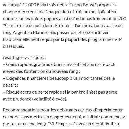
accumulé 12 000 € via trois défis “Turbo Boost” proposés
chaque mercredi soir. Chaque défi offrait un multiplicateur
double sur les points gagnés ainsi qu’un bonus immédiat de 200
% sur la mise du jour défié. En moins d’un mois, Lucas passe du
rang Argent au Platine sans passer par Bronze ni Silver
traditionnellement requis par la plupart des programmes VIP
classiques.
Avantages vs risques :
– Gains rapides grâce aux bonus massifs et aux cash‑back
élevés dès l’obtention du nouveau rang ;
– Exigences financières beaucoup plus importantes dès le
départ ;
– Risque accru de perte rapide si la bankroll n’est pas gérée
avec prudence (volatilité élevée).
Recommandations pour les débutants curieux d’expérimenter
ce mode sans mettre en danger leur capital initial : commencez
par tester un challenge “VIP Express” avec un dépôt limité à