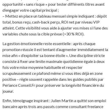
opportunité « sans risque » pour tester différents titres avant
d’engager votre capital principal ;
– Mettez en place un tableau mensuel simple indiquant : dépôt
total, bonus reçu, cash‑back perçu, ROI net par niveau VIP
atteint. Cette visibilité vous aide à ajuster vos mises si l’une des
variables chute sous la cible prévue (>30 % ROI).
La gestion émotionnelle reste essentielle : après chaque
promotion réussie il est tentant d’augmenter immédiatement la
mise afin « d’exploiter sa bonne étoile ». Une discipline stricte
consiste à fixer une limite maximale quotidienne égale à deux
fois votre mise moyenne habituelle et respecter
scrupuleusement ce plafond même si vous êtes déjà en zone
positive – règle souvent rappelée dans les guides publiés par
Periance Conseil.Fr pour préserver la longévité financière du
joueur.
Enfin, témoignage inspirant : Julien Martin a quitté son emploi
bancaire après trois ans passés comme consultant freelance