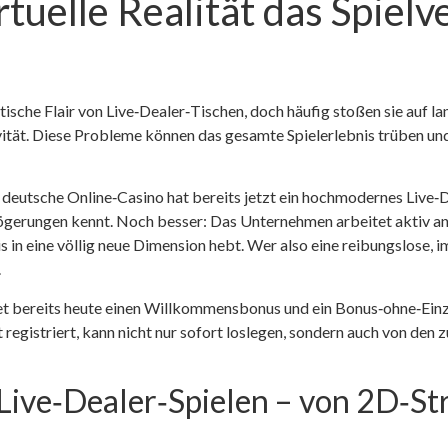
rtuelle Realität das Spielv
ntische Flair von Live‑Dealer‑Tischen, doch häufig stoßen sie auf l
vität. Diese Probleme können das gesamte Spielerlebnis trüben und
 deutsche Online‑Casino hat bereits jetzt ein hochmodernes Live
erungen kennt. Noch besser: Das Unternehmen arbeitet aktiv an e
s in eine völlig neue Dimension hebt. Wer also eine reibungslose, i
.
et bereits heute einen Willkommensbonus und ein Bonus‑ohne‑Einz
zt registriert, kann nicht nur sofort loslegen, sondern auch von den
Live‑Dealer‑Spielen – von 2D‑St