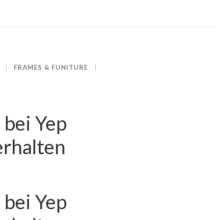
FRAMES & FUNITURE
 bei Yep
erhalten
 bei Yep