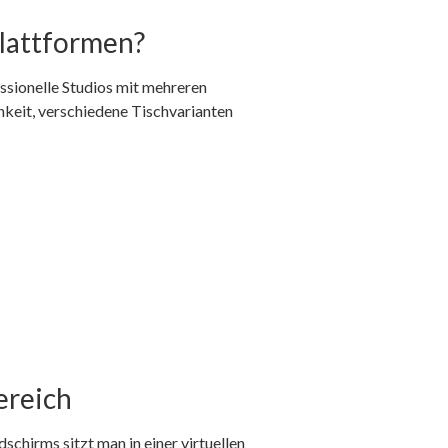
Plattformen?
ssionelle Studios mit mehreren
keit, verschiedene Tischvarianten
ereich
schirms sitzt man in einer virtuellen