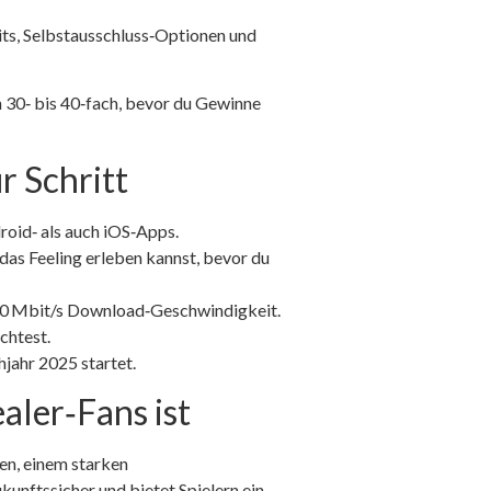
mits, Selbstausschluss‑Optionen und
 30‑ bis 40‑fach, bevor du Gewinne
r Schritt
oid‑ als auch iOS‑Apps.
das Feeling erleben kannst, bevor du
s 20 Mbit/s Download‑Geschwindigkeit.
chtest.
hjahr 2025 startet.
aler‑Fans ist
en, einem starken
nftssicher und bietet Spielern ein