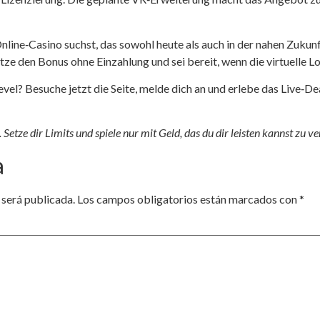
line‑Casino suchst, das sowohl heute als auch in der nahen Zukunf
tze den Bonus ohne Einzahlung und sei bereit, wenn die virtuelle L
vel? Besuche jetzt die Seite, melde dich an und erlebe das Live‑De
Setze dir Limits und spiele nur mit Geld, das du dir leisten kannst zu ve
a
 será publicada.
Los campos obligatorios están marcados con
*