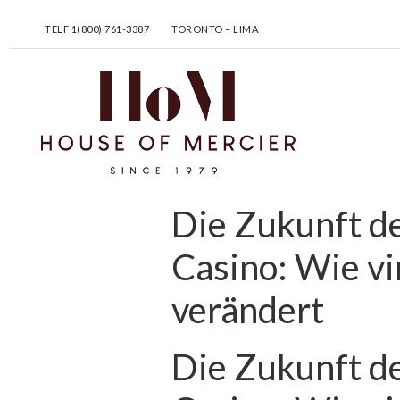
TELF
1(800) 761-3387
TORONTO – LIMA
Die Zukunft de
Casino: Wie vi
verändert
Die Zukunft de