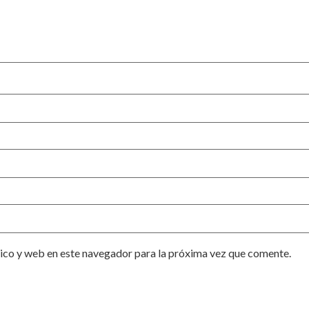
ico y web en este navegador para la próxima vez que comente.