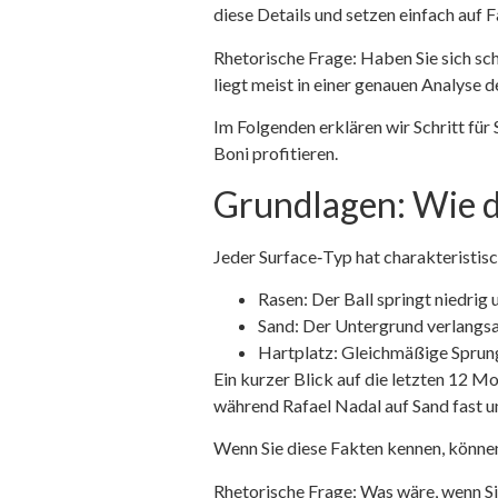
diese Details und setzen einfach auf F
Rhetorische Frage: Haben Sie sich s
liegt meist in einer genauen Analyse d
Im Folgenden erklären wir Schritt für 
Boni profitieren.
Grundlagen: Wie di
Jeder Surface‑Typ hat charakteristis
Rasen: Der Ball springt niedrig 
Sand: Der Untergrund verlangsam
Hartplatz: Gleichmäßige Sprung
Ein kurzer Blick auf die letzten 12 M
während Rafael Nadal auf Sand fast u
Wenn Sie diese Fakten kennen, können 
Rhetorische Frage: Was wäre, wenn Si