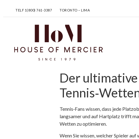
TELF
1(800) 761-3387
TORONTO – LIMA
Der ultimative
Tennis‑Wetten
Tennis‑Fans wissen, dass jede Platzobe
langsamer und auf Hartplatz trifft m
Wetten zu optimieren.
Wenn Sie wissen, welcher Spieler auf 