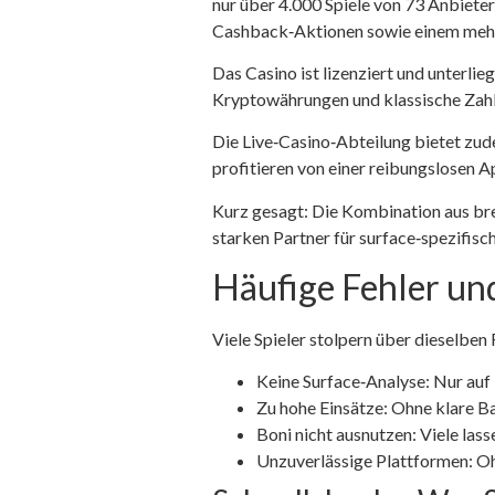
nur über 4.000 Spiele von 73 Anbiete
Cashback‑Aktionen sowie einem meh
Das Casino ist lizenziert und unterlie
Kryptowährungen und klassische Zahlu
Die Live‑Casino‑Abteilung bietet zud
profitieren von einer reibungslosen A
Kurz gesagt: Die Kombination aus bre
starken Partner für surface‑spezifisc
Häufige Fehler und
Viele Spieler stolpern über dieselben
Keine Surface‑Analyse: Nur auf 
Zu hohe Einsätze: Ohne klare Ba
Boni nicht ausnutzen: Viele la
Unzuverlässige Plattformen: Oh