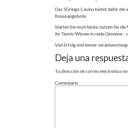
Das 5Gringo Casino bietet dafür die 
Bonusangebote.
Starten Sie noch heute, nutzen Sie di
Ihr Tennis‑Wissen in reale Gewinne – 
Viel Erfolg und immer verantwortung
Deja una respuest
Tu dirección de correo electrónico no
Comentario