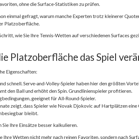
avoriten, ohne die Surface‑Statistiken zu prüfen.
chon einmal gefragt, warum manche Experten trotz kleinerer Quot
er Platzoberfläche.
Schritt, wie Sie Ihre Tennis‑Wetten auf verschiedenen Surfaces gez
e Platzoberfläche das Spiel ver
che Eigenschaften:
und schnell. Serve‑and‑Volley‑Spieler haben hier den größten Vortei
t den Ball und erhöht den Spin. Grundlinienspieler profitieren.
bedingungen, geeignet für All‑Round‑Spieler.
onate zeigt, dass Spieler wie Novak Djokovic auf Hartplätzen eine
nbesiegbar bleibt.
Sie Ihre Einsätze besser kalkulieren.
e Ihre Wetten nicht mehr nach reinen Favoriten, sondern nach Sur