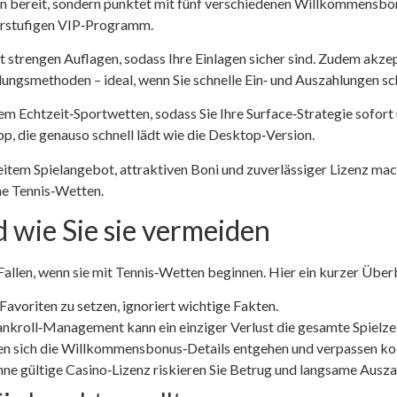
rn bereit, sondern punktet mit fünf verschiedenen Willkommensbo
rstufigen VIP‑Programm.
gt strengen Auflagen, sodass Ihre Einlagen sicher sind. Zudem akzep
ngsmethoden – ideal, wenn Sie schnelle Ein‑ und Auszahlungen sc
em Echtzeit‑Sportwetten, sodass Sie Ihre Surface‑Strategie sofo
pp, die genauso schnell lädt wie die Desktop‑Version.
item Spielangebot, attraktiven Boni und zuverlässiger Lizenz ma
he Tennis‑Wetten.
 wie Sie sie vermeiden
 Fallen, wenn sie mit Tennis‑Wetten beginnen. Hier ein kurzer Über
Favoriten zu setzen, ignoriert wichtige Fakten.
nkroll‑Management kann ein einziger Verlust die gesamte Spielzeit
ssen sich die Willkommensbonus‑Details entgehen und verpassen ko
ne gültige Casino‑Lizenz riskieren Sie Betrug und langsame Ausza