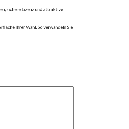
n, sichere Lizenz und attraktive
rfläche Ihrer Wahl. So verwandeln Sie