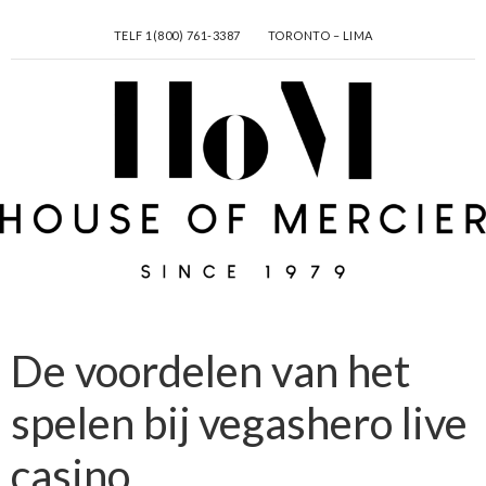
TELF
1(800) 761-3387
TORONTO – LIMA
De voordelen van het
spelen bij vegashero live
casino