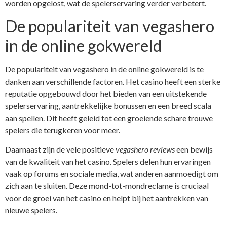
worden opgelost, wat de spelerservaring verder verbetert.
De populariteit van vegashero
in de online gokwereld
De populariteit van vegashero in de online gokwereld is te
danken aan verschillende factoren. Het casino heeft een sterke
reputatie opgebouwd door het bieden van een uitstekende
spelerservaring, aantrekkelijke bonussen en een breed scala
aan spellen. Dit heeft geleid tot een groeiende schare trouwe
spelers die terugkeren voor meer.
Daarnaast zijn de vele positieve
vegashero reviews
een bewijs
van de kwaliteit van het casino. Spelers delen hun ervaringen
vaak op forums en sociale media, wat anderen aanmoedigt om
zich aan te sluiten. Deze mond-tot-mondreclame is cruciaal
voor de groei van het casino en helpt bij het aantrekken van
nieuwe spelers.