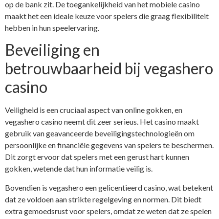
op de bank zit. De toegankelijkheid van het mobiele casino
maakt het een ideale keuze voor spelers die graag flexibiliteit
hebben in hun speelervaring.
Beveiliging en
betrouwbaarheid bij vegashero
casino
Veiligheid is een cruciaal aspect van online gokken, en
vegashero casino neemt dit zeer serieus. Het casino maakt
gebruik van geavanceerde beveiligingstechnologieën om
persoonlijke en financiële gegevens van spelers te beschermen.
Dit zorgt ervoor dat spelers met een gerust hart kunnen
gokken, wetende dat hun informatie veilig is.
Bovendien is vegashero een gelicentieerd casino, wat betekent
dat ze voldoen aan strikte regelgeving en normen. Dit biedt
extra gemoedsrust voor spelers, omdat ze weten dat ze spelen