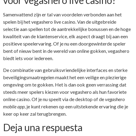
voor vegashero live casino?
Samenvattend zijn er tal van voordelen verbonden aan het
spelen bij het vegashero live casino. Van de uitgebreide
selectie aan spellen tot de aantrekkelijke bonussen en de hoge
kwaliteit van de klantenservice, elk aspect draagt bij aan een
positieve speelervaring. Of je nu een doorgewinterde speler
bent of nieuw bent in de wereld van online gokken, vegashero
biedt iets voor iedereen.
De combinatie van gebruiksvriendelijke interfaces en sterke
beveiligingsmaatregelen maakt het een veilige en plezierige
omgeving om te gokken. Het is dan ook geen verrassing dat
steeds meer spelers kiezen voor vegashero als hun favoriete
online casino. Of je nu speelt via de desktop of de
vegashero
mobile app
, je kunt rekenen op een uitstekende ervaring die je
keer op keer zal terugbrengen.
Deja una respuesta