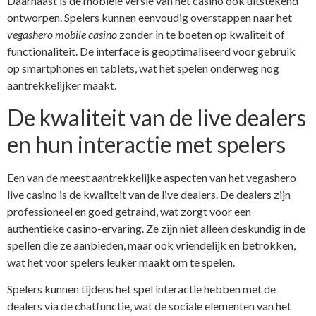
Daarnaast is de mobiele versie van het casino ook uitstekend
ontworpen. Spelers kunnen eenvoudig overstappen naar het
vegashero mobile casino
zonder in te boeten op kwaliteit of
functionaliteit. De interface is geoptimaliseerd voor gebruik
op smartphones en tablets, wat het spelen onderweg nog
aantrekkelijker maakt.
De kwaliteit van de live dealers
en hun interactie met spelers
Een van de meest aantrekkelijke aspecten van het vegashero
live casino is de kwaliteit van de live dealers. De dealers zijn
professioneel en goed getraind, wat zorgt voor een
authentieke casino-ervaring. Ze zijn niet alleen deskundig in de
spellen die ze aanbieden, maar ook vriendelijk en betrokken,
wat het voor spelers leuker maakt om te spelen.
Spelers kunnen tijdens het spel interactie hebben met de
dealers via de chatfunctie, wat de sociale elementen van het