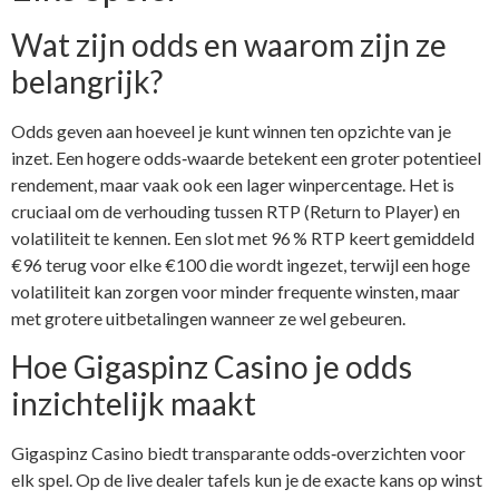
Wat zijn odds en waarom zijn ze
belangrijk?
Odds geven aan hoeveel je kunt winnen ten opzichte van je
inzet. Een hogere odds‑waarde betekent een groter potentieel
rendement, maar vaak ook een lager winpercentage. Het is
cruciaal om de verhouding tussen RTP (Return to Player) en
volatiliteit te kennen. Een slot met 96 % RTP keert gemiddeld
€96 terug voor elke €100 die wordt ingezet, terwijl een hoge
volatiliteit kan zorgen voor minder frequente winsten, maar
met grotere uitbetalingen wanneer ze wel gebeuren.
Hoe Gigaspinz Casino je odds
inzichtelijk maakt
Gigaspinz Casino biedt transparante odds‑overzichten voor
elk spel. Op de live dealer tafels kun je de exacte kans op winst