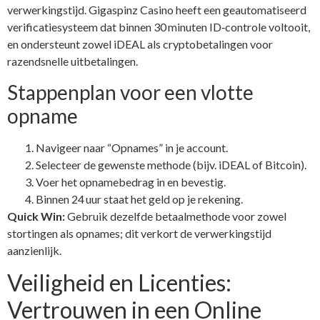
verwerkingstijd. Gigaspinz Casino heeft een geautomatiseerd
verificatiesysteem dat binnen 30 minuten ID‑controle voltooit,
en ondersteunt zowel iDEAL als cryptobetalingen voor
razendsnelle uitbetalingen.
Stappenplan voor een vlotte
opname
Navigeer naar “Opnames” in je account.
Selecteer de gewenste methode (bijv. iDEAL of Bitcoin).
Voer het opnamebedrag in en bevestig.
Binnen 24 uur staat het geld op je rekening.
Quick Win:
Gebruik dezelfde betaalmethode voor zowel
stortingen als opnames; dit verkort de verwerkingstijd
aanzienlijk.
Veiligheid en Licenties:
Vertrouwen in een Online