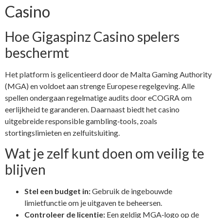
Casino
Hoe Gigaspinz Casino spelers
beschermt
Het platform is gelicentieerd door de Malta Gaming Authority
(MGA) en voldoet aan strenge Europese regelgeving. Alle
spellen ondergaan regelmatige audits door eCOGRA om
eerlijkheid te garanderen. Daarnaast biedt het casino
uitgebreide responsible gambling‑tools, zoals
stortingslimieten en zelfuitsluiting.
Wat je zelf kunt doen om veilig te
blijven
Stel een budget in:
Gebruik de ingebouwde
limietfunctie om je uitgaven te beheersen.
Controleer de licentie:
Een geldig MGA‑logo op de