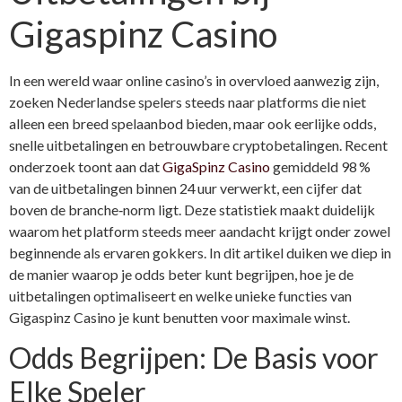
Gigaspinz Casino
In een wereld waar online casino’s in overvloed aanwezig zijn,
zoeken Nederlandse spelers steeds naar platforms die niet
alleen een breed spelaanbod bieden, maar ook eerlijke odds,
snelle uitbetalingen en betrouwbare cryptobetalingen. Recent
onderzoek toont aan dat
GigaSpinz Casino
gemiddeld 98 %
van de uitbetalingen binnen 24 uur verwerkt, een cijfer dat
boven de branche‑norm ligt. Deze statistiek maakt duidelijk
waarom het platform steeds meer aandacht krijgt onder zowel
beginnende als ervaren gokkers. In dit artikel duiken we diep in
de manier waarop je odds beter kunt begrijpen, hoe je de
uitbetalingen optimaliseert en welke unieke functies van
Gigaspinz Casino je kunt benutten voor maximale winst.
Odds Begrijpen: De Basis voor
Elke Speler