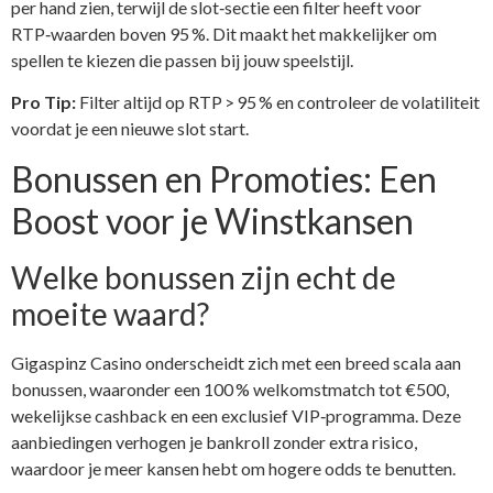
per hand zien, terwijl de slot‑sectie een filter heeft voor
RTP‑waarden boven 95 %. Dit maakt het makkelijker om
spellen te kiezen die passen bij jouw speelstijl.
Pro Tip:
Filter altijd op RTP > 95 % en controleer de volatiliteit
voordat je een nieuwe slot start.
Bonussen en Promoties: Een
Boost voor je Winstkansen
Welke bonussen zijn echt de
moeite waard?
Gigaspinz Casino onderscheidt zich met een breed scala aan
bonussen, waaronder een 100 % welkomstmatch tot €500,
wekelijkse cashback en een exclusief VIP‑programma. Deze
aanbiedingen verhogen je bankroll zonder extra risico,
waardoor je meer kansen hebt om hogere odds te benutten.