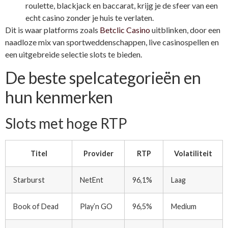
roulette, blackjack en baccarat, krijg je de sfeer van een
echt casino zonder je huis te verlaten.
Dit is waar platforms zoals
Betclic Casino
uitblinken, door een
naadloze mix van sportweddenschappen, live casinospellen en
een uitgebreide selectie slots te bieden.
De beste spelcategorieën en
hun kenmerken
Slots met hoge RTP
Titel
Provider
RTP
Volatiliteit
Starburst
NetEnt
96,1%
Laag
Book of Dead
Play’n GO
96,5%
Medium