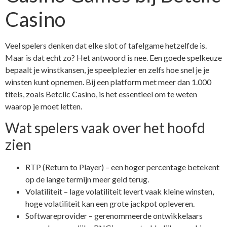
Casino
Veel spelers denken dat elke slot of tafelgame hetzelfde is.
Maar is dat echt zo? Het antwoord is nee. Een goede spelkeuze
bepaalt je winstkansen, je speelplezier en zelfs hoe snel je je
winsten kunt opnemen. Bij een platform met meer dan 1.000
titels, zoals Betclic Casino, is het essentieel om te weten
waarop je moet letten.
Wat spelers vaak over het hoofd
zien
RTP (Return to Player) – een hoger percentage betekent
op de lange termijn meer geld terug.
Volatiliteit – lage volatiliteit levert vaak kleine winsten,
hoge volatiliteit kan een grote jackpot opleveren.
Softwareprovider – gerenommeerde ontwikkelaars