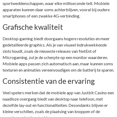
sportweddenschappen, waar elke milliseconde telt. Mobiele
apparaten kunnen daar soms achterblijven, vooral bij oudere
smartphones of een zwakke 4G‑verbinding.
Grafische kwaliteit
Desktop‑gaming biedt doorgaans hogere resoluties en meer
gedetailleerde graphics. Als je van visueel indrukwekkende
slots houdt, zoals de nieuwste releases van NetEnt of
Microgaming, zul je de scherpte op een monitor waarderen.
Mobiele apps passen zich automatisch aan, maar kunnen soms
texturen en animaties vereenvoudigen om de batterij te sparen.
Consistentie van de ervaring
Veel spelers merken dat de mobiele app van Justbit Casino een
naadloze overgang biedt van desktop naar telefoon, met
dezelfde lay‑out en functionaliteiten. Desondanks blijven er
kleine verschillen, zoals de plaatsing van knoppen of de