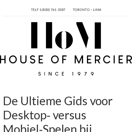
TELF
1(800) 761-3387
TORONTO – LIMA
De Ultieme Gids voor
Desktop‑ versus
Mobiel‑Spelen bij