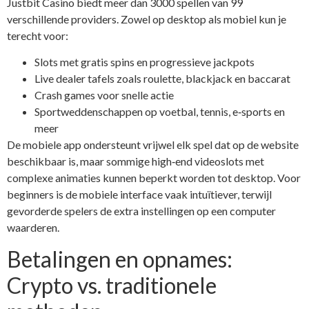
Justbit Casino biedt meer dan 3000 spellen van 99
verschillende providers. Zowel op desktop als mobiel kun je
terecht voor:
Slots met gratis spins en progressieve jackpots
Live dealer tafels zoals roulette, blackjack en baccarat
Crash games voor snelle actie
Sportweddenschappen op voetbal, tennis, e‑sports en
meer
De mobiele app ondersteunt vrijwel elk spel dat op de website
beschikbaar is, maar sommige high‑end videoslots met
complexe animaties kunnen beperkt worden tot desktop. Voor
beginners is de mobiele interface vaak intuïtiever, terwijl
gevorderde spelers de extra instellingen op een computer
waarderen.
Betalingen en opnames:
Crypto vs. traditionele