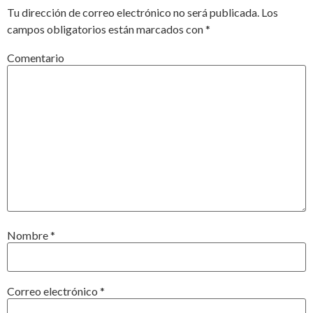
Tu dirección de correo electrónico no será publicada.
Los
campos obligatorios están marcados con
*
Comentario
Nombre
*
Correo electrónico
*