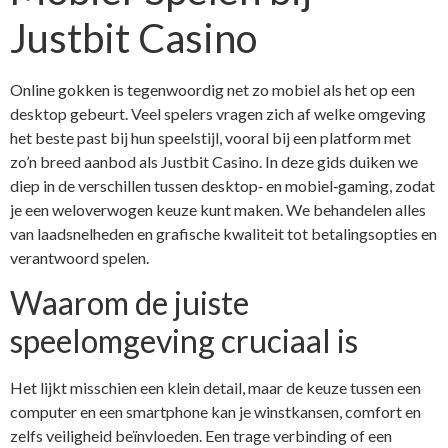
Justbit Casino
Online gokken is tegenwoordig net zo mobiel als het op een
desktop gebeurt. Veel spelers vragen zich af welke omgeving
het beste past bij hun speelstijl, vooral bij een platform met
zo’n breed aanbod als Justbit Casino. In deze gids duiken we
diep in de verschillen tussen desktop‑ en mobiel‑gaming, zodat
je een weloverwogen keuze kunt maken. We behandelen alles
van laadsnelheden en grafische kwaliteit tot betalingsopties en
verantwoord spelen.
Waarom de juiste
speelomgeving cruciaal is
Het lijkt misschien een klein detail, maar de keuze tussen een
computer en een smartphone kan je winstkansen, comfort en
zelfs veiligheid beïnvloeden. Een trage verbinding of een