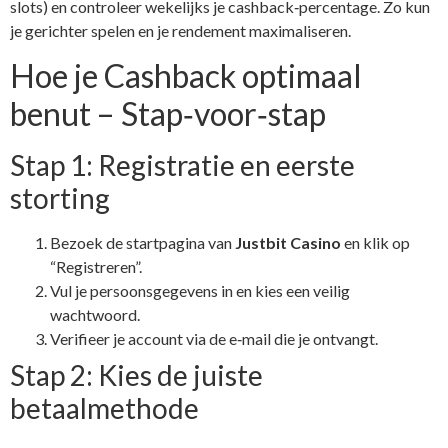
slots) en controleer wekelijks je cashback‑percentage. Zo kun
je gerichter spelen en je rendement maximaliseren.
Hoe je Cashback optimaal
benut – Stap‑voor‑stap
Stap 1: Registratie en eerste
storting
Bezoek de startpagina van
Justbit Casino
en klik op
“Registreren”.
Vul je persoonsgegevens in en kies een veilig
wachtwoord.
Verifieer je account via de e‑mail die je ontvangt.
Stap 2: Kies de juiste
betaalmethode