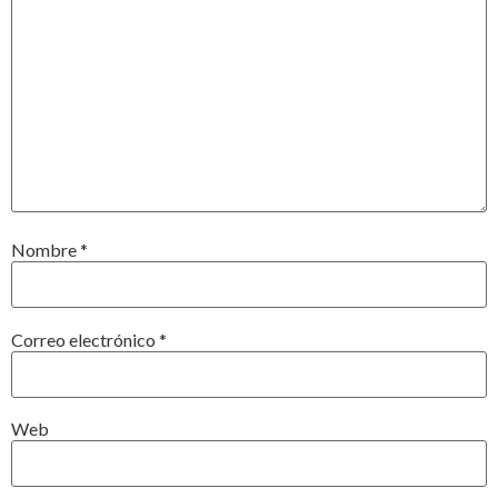
Nombre
*
Correo electrónico
*
Web