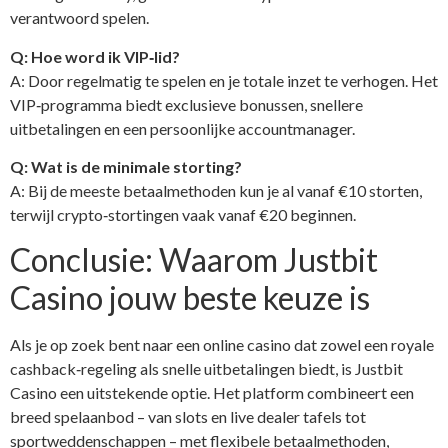
verantwoord spelen.
Q: Hoe word ik VIP‑lid?
A: Door regelmatig te spelen en je totale inzet te verhogen. Het
VIP‑programma biedt exclusieve bonussen, snellere
uitbetalingen en een persoonlijke accountmanager.
Q: Wat is de minimale storting?
A: Bij de meeste betaalmethoden kun je al vanaf €10 storten,
terwijl crypto‑stortingen vaak vanaf €20 beginnen.
Conclusie: Waarom Justbit
Casino jouw beste keuze is
Als je op zoek bent naar een online casino dat zowel een royale
cashback‑regeling als snelle uitbetalingen biedt, is Justbit
Casino een uitstekende optie. Het platform combineert een
breed spelaanbod – van slots en live dealer tafels tot
sportweddenschappen – met flexibele betaalmethoden,