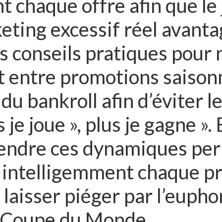
 chaque offre afin que le 
eting excessif réel avan
es conseils pratiques pour
 entre promotions saison
 du bankroll afin d’éviter l
 je joue », plus je gagne ». 
ndre ces dynamiques per
er intelligemment chaque
e laisser piéger par l’eupho
a Coupe du Monde