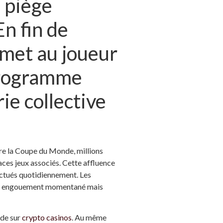
e piège
En fin de
met au joueur
 programme
rie collective
rre la Coupe du Monde, millions
paces jeux associés. Cette affluence
ectués quotidiennement. Les
 cet engouement momentané mais
ide sur
crypto casinos
. Au même