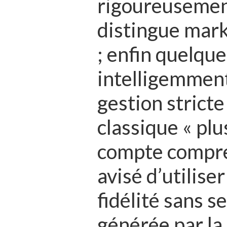
rigoureusement
distingue mark
; enfin quelqu
intelligemment
gestion stricte
classique « plus
compte compre
avisé d’utilis
fidélité sans s
générée par l