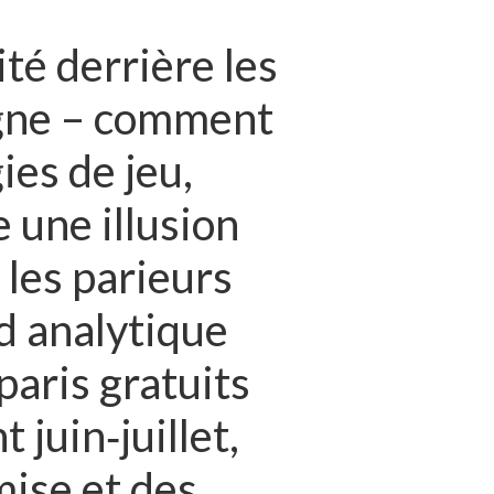
ité derrière les
igne – comment
ies de jeu,
 une illusion
 les parieurs
rd analytique
paris gratuits
juin‑juillet,
mise et des