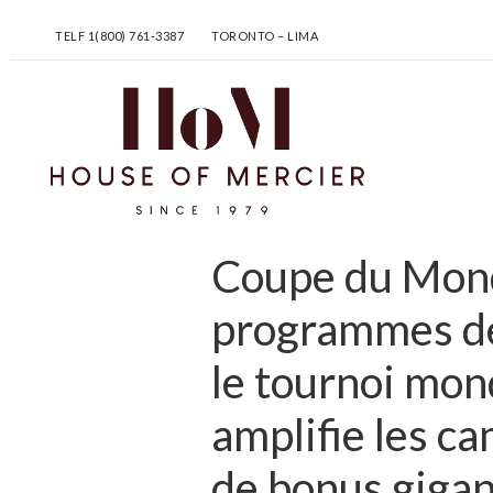
TELF
1(800) 761-3387
TORONTO – LIMA
Coupe du Monde 
programmes de 
le tournoi mond
amplifie les c
de bonus gigant