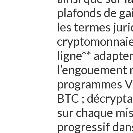
plafonds de ga
les termes juri
cryptomonnaie
ligne** adapten
l’engouement 
programmes VI
BTC ; décrypt
sur chaque mis
progressif dan