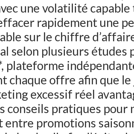
vec une volatilité capable
effacer rapidement une pet
ble sur le chiffre d’affair
l selon plusieurs études 
*, plateforme indépendante
 chaque offre afin que le 
eting excessif réel avan
es conseils pratiques pour
 entre promotions saison