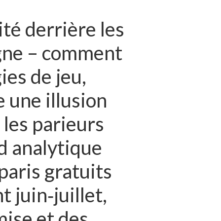
ité derrière les
igne – comment
ies de jeu,
 une illusion
 les parieurs
rd analytique
paris gratuits
juin‑juillet,
mise et des