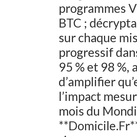
programmes VI
BTC ; décrypt
sur chaque mis
progressif dan
95 % et 98 %, a
d’amplifier qu’
l’impact mesura
mois du Mondia
**Domicile.Fr*