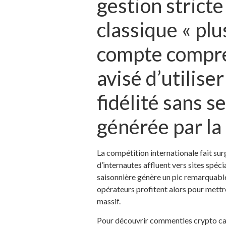
gestion stricte
classique « plus
compte compre
avisé d’utilis
fidélité sans s
générée par l
La compétition internationale fait su
d’internautes affluent vers sites spéci
saisonnière génère un pic remarquable
opérateurs profitent alors pour mett
massif.
Pour découvrir commentles crypto casi