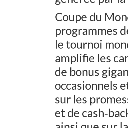
Coupe du Monde 
programmes de 
le tournoi mond
amplifie les c
de bonus gigant
occasionnels et
sur les promes
et de cash‑back
ainsi que sur l