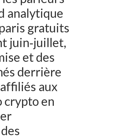
rd analytique
paris gratuits
juin‑juillet,
mise et des
hés derrière
affiliés aux
 crypto en
ter
 des