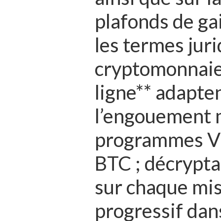
plafonds de ga
les termes juri
cryptomonnaie
ligne** adapten
l’engouement 
programmes VI
BTC ; décrypt
sur chaque mis
progressif dan