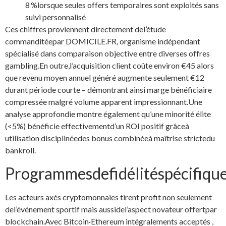
8 %lorsque seules offers temporaires sont exploités sans
suivi personnalisé
Ces chiffres proviennent directement del’étude
commanditéepar DOMICILE.FR, organisme indépendant
spécialisé dans comparaison objective entre diverses offres
gambling.En outre,l’acquisition client coûte environ €45 alors
que revenu moyen annuel généré augmente seulement €12
durant période courte – démontrant ainsi marge bénéficiaire
compressée malgré volume apparent impressionnant.Une
analyse approfondie montre également qu’une minorité élite
(<5%) bénéficie effectivementd’un ROI positif grâceà
utilisation disciplinéedes bonus combinéeà maîtrise strictedu
bankroll.​
Programmesdefidélitéspécifiq
Les acteurs axés cryptomonnaies tirent profit non seulement
del’événement sportif mais aussidel’aspect novateur offertpar
blockchain.Avec Bitcoin·Ethereum intégralements acceptés ,