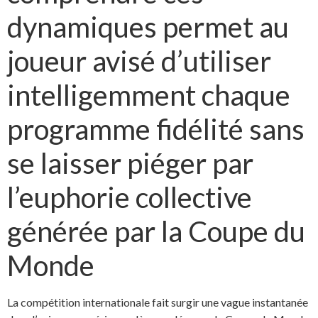
dynamiques permet au
joueur avisé d’utiliser
intelligemment chaque
programme fidélité sans
se laisser piéger par
l’euphorie collective
générée par la Coupe du
Monde
La compétition internationale fait surgir une vague instantanée