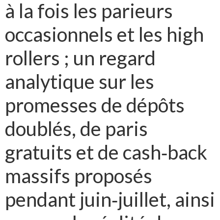
à la fois les parieurs
occasionnels et les high
rollers ; un regard
analytique sur les
promesses de dépôts
doublés, de paris
gratuits et de cash‑back
massifs proposés
pendant juin‑juillet, ainsi