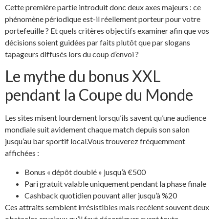
Cette première partie introduit donc deux axes majeurs : ce
phénomène périodique est-il réellement porteur pour votre
portefeuille ? Et quels critères objectifs examiner afin que vos
décisions soient guidées par faits plutôt que par slogans
tapageurs diffusés lors du coup d’envoi ?
Le mythe du bonus XXL
pendant la Coupe du Monde
Les sites misent lourdement lorsqu’ils savent qu’une audience
mondiale suit avidement chaque match depuis son salon
jusqu’au bar sportif local.Vous trouverez fréquemment
affichées :
Bonus « dépôt doublé » jusqu’à €500
Pari gratuit valable uniquement pendant la phase finale
Cashback quotidien pouvant aller jusqu’à %20
Ces attraits semblent irrésistibles mais recèlent souvent deux
obstacles cruciaux qu’il faut décortiquer avant toute