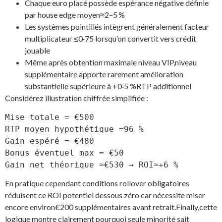
Chaque euro placé possède espérance négative définie
par house edge moyen≈2–5 %
Les systèmes pointillés intègrent généralement facteur
multiplicateur ≤0·75 lorsqu’on convertit vers crédit
jouable
Même après obtention maximale niveau VIP,niveau
supplémentaire apporte rarement amélioration
substantielle supérieure à +0·5 %RTP additionnel
Considérez illustration chiffrée simplifiée :
Mise totale = €500    

RTP moyen hypothétique =96 %    

Gain espéré = €480    

Bonus éventuel max = €50    

En pratique cependant conditions rollover obligatoires
réduisent ce ROI potentiel dessous zéro car nécessite miser
encore environ€200 supplémentaires avant retrait.Finally,cette
logique montre clairement pourquoi seule minorité sait