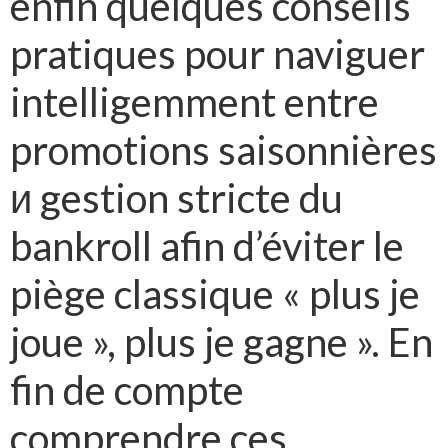
enfin quelques conseils
pratiques pour naviguer
intelligemment entre
promotions saisonnières
и gestion stricte du
bankroll afin d’éviter le
piège classique « plus je
joue », plus je gagne ». En
fin de compte
comprendre ces