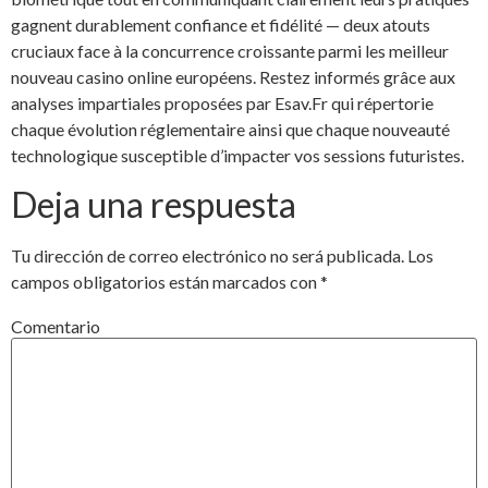
gagnent durablement confiance et fidélité — deux atouts
cruciaux face à la concurrence croissante parmi les meilleur
nouveau casino online européens​​. Restez informés grâce aux
analyses impartiales proposées par Esav.Fr qui répertorie
chaque évolution réglementaire ainsi que chaque nouveauté
technologique susceptible d’impacter vos sessions futuristes​​.
Deja una respuesta
Tu dirección de correo electrónico no será publicada.
Los
campos obligatorios están marcados con
*
Comentario