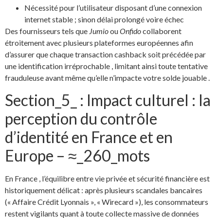
Nécessité pour l’utilisateur disposant d’une connexion
internet stable ; sinon délai prolongé voire échec
Des fournisseurs tels que
Jumio
ou
Onfido
collaborent
étroitement avec plusieurs plateformes européennes afin
d’assurer que chaque transaction cashback soit précédée par
une identification irréprochable , limitant ainsi toute tentative
frauduleuse avant même qu’elle n’impacte votre solde jouable .
Section_5_ : Impact culturel : la
perception du contrôle
d’identité en France et en
Europe – ≈_260_mots
En France , l’équilibre entre vie privée et sécurité financière est
historiquement délicat : après plusieurs scandales bancaires
(« Affaire Crédit Lyonnais », « Wirecard »), les consommateurs
restent vigilants quant à toute collecte massive de données