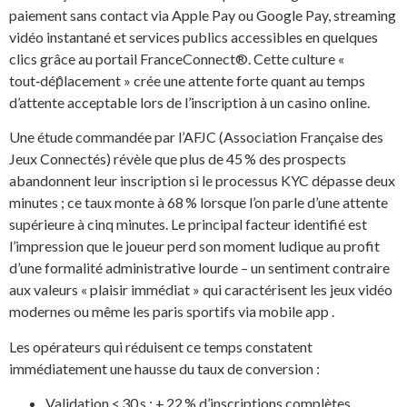
paiement sans contact via Apple Pay ou Google Pay, streaming
vidéo instantané et services publics accessibles en quelques
clics grâce au portail FranceConnect®. Cette culture «
tout‑dép̂lacement » crée une attente forte quant au temps
d’attente acceptable lors de l’inscription à un casino online.
Une étude commandée par l’AFJC (Association Française des
Jeux Connectés) révèle que plus de 45 % des prospects
abandonnent leur inscription si le processus KYC dépasse deux
minutes ; ce taux monte à 68 % lorsque l’on parle d’une attente
supérieure à cinq minutes. Le principal facteur identifié est
l’impression que le joueur perd son moment ludique au profit
d’une formalité administrative lourde – un sentiment contraire
aux valeurs « plaisir immédiat » qui caractérisent les jeux vidéo
modernes ou même les paris sportifs via mobile app .
Les opérateurs qui réduisent ce temps constatent
immédiatement une hausse du taux de conversion :
Validation < 30 s : + 22 % d’inscriptions complètes