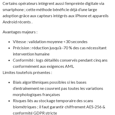
Certains opérateurs intègrent aussi l’empreinte digitale via
smartphone ; cette méthode bénéficie déjà d’une large
adoption grâce aux capteurs intégrés aux iPhone et appareils
Android récents .
Avantages majeurs :
Vitesse : validation moyenne <30 secondes
Précision : réduction jusqu’à ‑70 % des cas nécessitant
intervention humaine
Conformité : logs détaillés conservés pendant cinq ans
conformément aux exigences AML
Limites toutefois présentes :
Biais algorithmiques possibles si les bases
d’entraînement ne couvrent pas toutes les variations
morphologiques françaises
Risques liés au stockage temporaire des scans
biométriques ; il faut garantir chiffrement AES‑256 &
conformité GDPR stricte