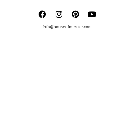
info@houseofmercier.com