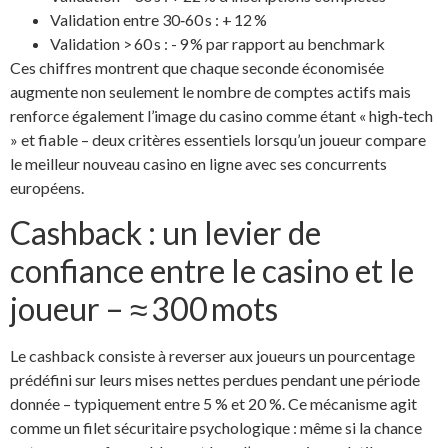
Validation entre 30‑60 s : + 12 %
Validation > 60 s : - 9 % par rapport au benchmark
Ces chiffres montrent que chaque seconde économisée
augmente non seulement le nombre de comptes actifs mais
renforce également l’image du casino comme étant « high‑tech
» et fiable – deux critères essentiels lorsqu’un joueur compare
le meilleur nouveau casino en ligne avec ses concurrents
européens.
Cashback : un levier de
confiance entre le casino et le
joueur – ≈ 300 mots
Le cashback consiste à reverser aux joueurs un pourcentage
prédéfini sur leurs mises nettes perdues pendant une période
donnée – typiquement entre 5 % et 20 %. Ce mécanisme agit
comme un filet sécuritaire psychologique : même si la chance