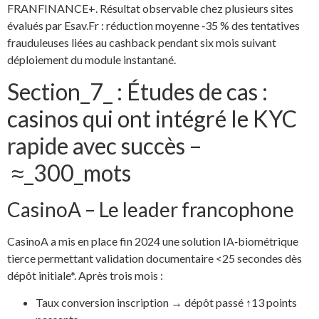
FRANFINANCE+. Résultat observable chez plusieurs sites
évalués par Esav.Fr : réduction moyenne ‑35 % des tentatives
frauduleuses liées au cashback pendant six mois suivant
déploiement du module instantané.​
Section_7_ : Études de cas :
casinos qui ont intégré le KYC
rapide avec succès –
≈_300_mots
CasinoA – Le leader francophone
CasinoA a mis en place fin 2024 une solution IA‐biométrique
tierce permettant validation documentaire <25 secondes dès
dépôt initiale*. Après trois mois :
Taux conversion inscription → dépôt passé ↑13 points