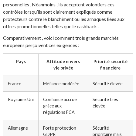
personnelles . Néanmoins , ils acceptent volontiers ces
contrôles lorsqu’ils sont clairement expliqués comme
protecteurs contre le blanchiment ou les arnaques liées aux
offres promotionnelles telles que le cashback .
Comparativement , voici comment trois grands marchés
européens perçoivent ces exigences :
Pays
Attitude envers
Priorité sécurité
vie privée
financière
France
Méfiance modérée
Sécurité élevée
Royaume‑Uni
Confiance accrue
Sécurité très
grâce aux
élevée
régulations FCA
Allemagne
Forte protection
Sécurité
GDPR
prioritaire mais