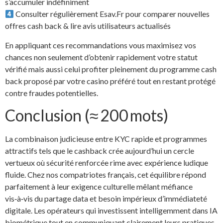
s’accumuler indéfiniment
Consulter régulièrement Esav.Fr pour comparer nouvelles
offres cash back & lire avis utilisateurs actualisés
En appliquant ces recommandations vous maximisez vos
chances non seulement d’obtenir rapidement votre statut
vérifié mais aussi celui profiter pleinement du programme cash
back proposé par votre casino préféré tout en restant protégé
contre fraudes potentielles​.
Conclusion (≈ 200 mots)
La combinaison judicieuse entre KYC rapide et programmes
attractifs tels que le cashback crée aujourd’hui un cercle
vertueux où sécurité renforcée rime avec expérience ludique
fluide​​. Chez nos compatriotes français, cet équilibre répond
parfaitement à leur exigence culturelle mêlant méfiance
vis‑à‑vis du partage data et besoin impérieux d’immédiateté
digitale​​. Les opérateurs qui investissent intelligemment dans IA
biométrique tout en communiquant clairement leurs pratiques