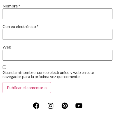
Nombre
*
Correo electrónico
*
Web
Guarda mi nombre, correo electrónico y web en este
navegador para la próxima vez que comente.