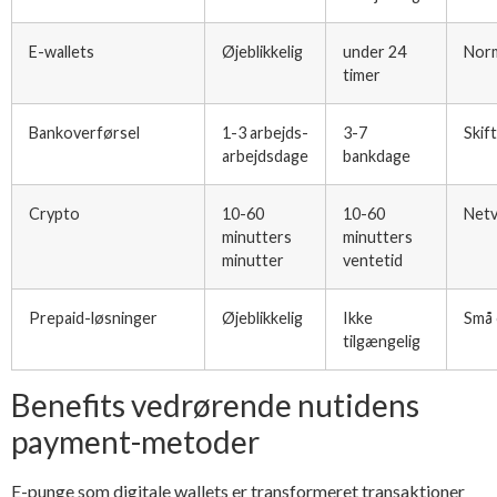
E-wallets
Øjeblikkelig
under 24
Norm
timer
Bankoverførsel
1-3 arbejds-
3-7
Skif
arbejdsdage
bankdage
Crypto
10-60
10-60
Net
minutters
minutters
minutter
ventetid
Prepaid-løsninger
Øjeblikkelig
Ikke
Små 
tilgængelig
Benefits vedrørende nutidens
payment-metoder
E-punge som digitale wallets er transformeret transaktioner