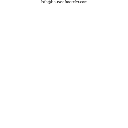
info@houseofmercier.com