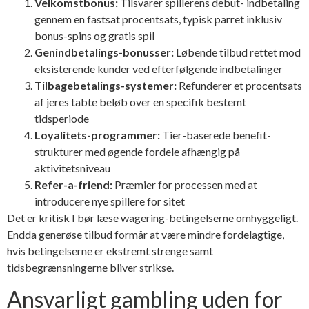
Velkomstbonus:
Tilsvarer spillerens debut- indbetaling
gennem en fastsat procentsats, typisk parret inklusiv
bonus-spins og gratis spil
Genindbetalings-bonusser:
Løbende tilbud rettet mod
eksisterende kunder ved efterfølgende indbetalinger
Tilbagebetalings-systemer:
Refunderer et procentsats
af jeres tabte beløb over en specifik bestemt
tidsperiode
Loyalitets-programmer:
Tier-baserede benefit-
strukturer med øgende fordele afhængig på
aktivitetsniveau
Refer-a-friend:
Præmier for processen med at
introducere nye spillere for sitet
Det er kritisk I bør læse wagering-betingelserne omhyggeligt.
Endda generøse tilbud formår at være mindre fordelagtige,
hvis betingelserne er ekstremt strenge samt
tidsbegrænsningerne bliver strikse.
Ansvarligt gambling uden for