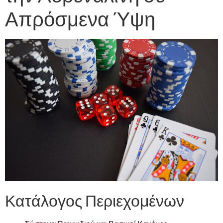
Απρόσμενα Ύψη
Κατάλογος Περιεχομένων