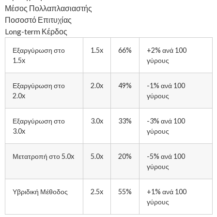
Μέσος Πολλαπλασιαστής
Ποσοστό Επιτυχίας
Long-term Κέρδος
Εξαργύρωση στο
1.5x
66%
+2% ανά 100
1.5x
γύρους
Εξαργύρωση στο
2.0x
49%
-1% ανά 100
2.0x
γύρους
Εξαργύρωση στο
3.0x
33%
-3% ανά 100
3.0x
γύρους
Μετατροπή στο 5.0x
5.0x
20%
-5% ανά 100
γύρους
Υβριδική Μέθοδος
2.5x
55%
+1% ανά 100
γύρους