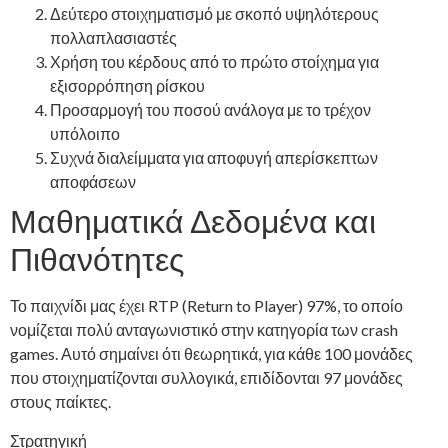
Δεύτερο στοιχηματισμό με σκοπό υψηλότερους
πολλαπλασιαστές
Χρήση του κέρδους από το πρώτο στοίχημα για
εξισορρόπηση ρίσκου
Προσαρμογή του ποσού ανάλογα με το τρέχον
υπόλοιπο
Συχνά διαλείμματα για αποφυγή απερίσκεπτων
αποφάσεων
Μαθηματικά Δεδομένα και
Πιθανότητες
Το παιχνίδι μας έχει RTP (Return to Player) 97%, το οποίο
νομίζεται πολύ ανταγωνιστικό στην κατηγορία των crash
games. Αυτό σημαίνει ότι θεωρητικά, για κάθε 100 μονάδες
που στοιχηματίζονται συλλογικά, επιδίδονται 97 μονάδες
στους παίκτες.
Στρατηγική