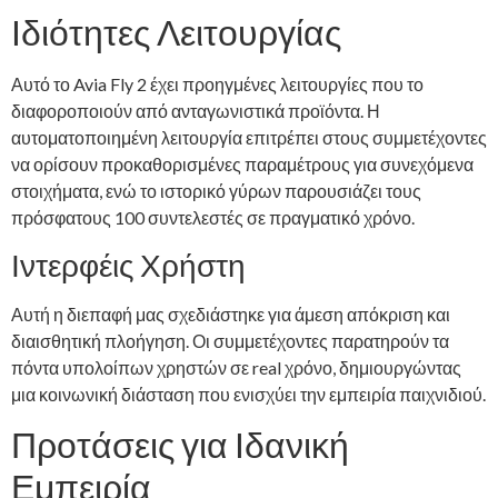
Ιδιότητες Λειτουργίας
Αυτό το Avia Fly 2 έχει προηγμένες λειτουργίες που το
διαφοροποιούν από ανταγωνιστικά προϊόντα. Η
αυτοματοποιημένη λειτουργία επιτρέπει στους συμμετέχοντες
να ορίσουν προκαθορισμένες παραμέτρους για συνεχόμενα
στοιχήματα, ενώ το ιστορικό γύρων παρουσιάζει τους
πρόσφατους 100 συντελεστές σε πραγματικό χρόνο.
Ιντερφέις Χρήστη
Αυτή η διεπαφή μας σχεδιάστηκε για άμεση απόκριση και
διαισθητική πλοήγηση. Οι συμμετέχοντες παρατηρούν τα
πόντα υπολοίπων χρηστών σε real χρόνο, δημιουργώντας
μια κοινωνική διάσταση που ενισχύει την εμπειρία παιχνιδιού.
Προτάσεις για Ιδανική
Εμπειρία