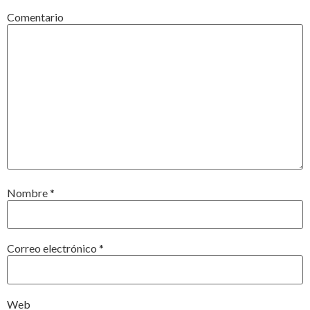
Comentario
Nombre
*
Correo electrónico
*
Web