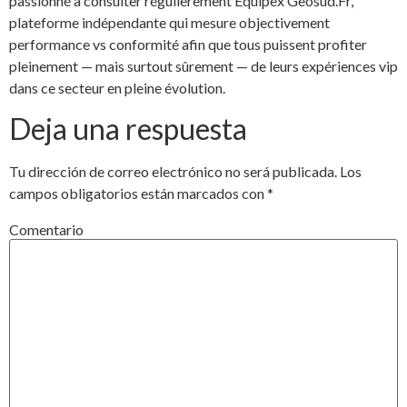
passionné à consulter régulièrement Equipex Geosud.Fr,
plateforme indépendante qui mesure objectivement
performance vs conformité afin que tous puissent profiter
pleinement — mais surtout sûrement — de leurs expériences vip
dans ce secteur en pleine évolution.
Deja una respuesta
Tu dirección de correo electrónico no será publicada.
Los
campos obligatorios están marcados con
*
Comentario