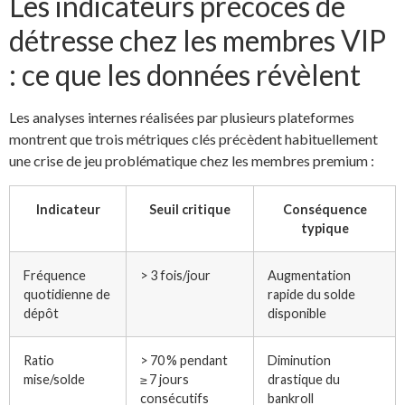
Les indicateurs précoces de
détresse chez les membres VIP
: ce que les données révèlent
Les analyses internes réalisées par plusieurs plateformes
montrent que trois métriques clés précèdent habituellement
une crise de jeu problématique chez les membres premium :
Indicateur
Seuil critique
Conséquence
typique
Fréquence
> 3 fois/jour
Augmentation
quotidienne de
rapide du solde
dépôt
disponible
Ratio
> 70 % pendant
Diminution
mise/solde
≥ 7 jours
drastique du
consécutifs
bankroll