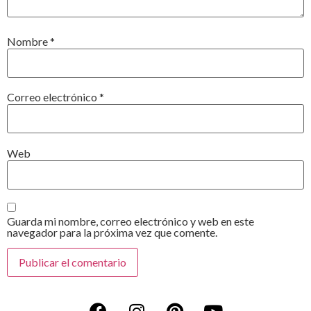
Nombre
*
Correo electrónico
*
Web
Guarda mi nombre, correo electrónico y web en este
navegador para la próxima vez que comente.