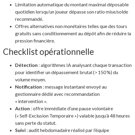
Limitation automatique du montant maximal déposable
quotidien lorsqu’un joueur dépasse son ratio mise/solde
recommandé.
Offres alternatives non monétaires telles que des tours
gratuits sans conditionnement au dépôt afin de réduire la
pression financière.
Checklist opérationnelle
Détection
: algorithmes IA analysant chaque transaction
pour identifier un dépassement brutal (> 150 %) du
volume moyen.
Notification
: message instantané envoyé au
gestionnaire dédié avec recommandation
« intervention ».
Action
: offre immédiate d’une pause volontaire
(« Self‑Exclusion Temporaire ») valable jusqu’à 48 heures
sans perte du statut.
Suivi
: audit hebdomadaire réalisé par l’équipe