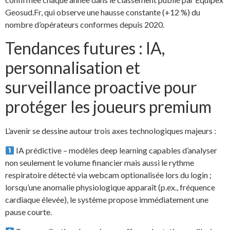
Geosud.Fr, qui observe une hausse constante (+12 %) du
nombre d’opérateurs conformes depuis 2020.
Tendances futures : IA,
personnalisation et
surveillance proactive pour
protéger les joueurs premium
L’avenir se dessine autour trois axes technologiques majeurs :
IA prédictive – modèles deep learning capables d’analyser
non seulement le volume financier mais aussi le rythme
respiratoire détecté via webcam optionalisée lors du login ;
lorsqu’une anomalie physiologique apparaît (p.ex., fréquence
cardiaque élevée), le système propose immédiatement une
pause courte.