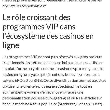
opérateurs responsables.*
Le rôle croissant des
programmes VIP dans
l’écosystème des casinos en
ligne
Les programmes VIP ne sont plus réservés aux gros parieurs
traditionnels ; ils s’étendent aujourd’hui aux joueurs actifs sur
les plateformes crypto comme le casino crypto en ligne ou le
casino en ligne crypto qui offrent des bonus sous forme de
tokens ERC‑20 ou BNB. Cette diversification permet aux sites
d’attirer une clientèle plus jeune et technophile tout en
augmentant le volume d’enjeu moyen grâce à une
personnalisation poussée du wagering et du RTP affiché sur
chaque machine à sous populaire (Starburst, Gonzo’s Quest).