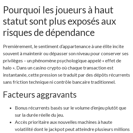
Pourquoi les joueurs à haut
statut sont plus exposés aux
risques de dépendance
Premièrement, le sentiment d’appartenance à une élite incite
souvent à maintenir ou dépasser son niveau pour conserver ses
privilèges – un phénomène psychologique appelé « effet de
halo ». Dans un casino crypto où chaque transaction est
instantanée, cette pression se traduit par des dépôts récurrents
sans friction technique ni contrôle bancaire traditionnel.
Facteurs aggravants
Bonus récurrents basés sur le volume d’enjeu plutôt que
sur la durée réelle du jeu.
Accès prioritaire aux nouvelles machines à haute
volatilité dont le jackpot peut atteindre plusieurs millions