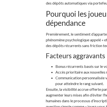
des dépôts automatiques via portefeui
Pourquoi les joueur
dépendance
Premièrement, le sentiment d’apparten
phénomène psychologique appelé « effe
des dépôts récurrents sans friction te
Facteurs aggravants
Bonus récurrents basés sur le vol
Accès prioritaire aux nouvelles m
Communication personnalisée via
pour atteindre le rang suivant.
Ensuite, la visibilité accrue offerte 
augmenter leurs mises afin d’éviter l’h
humaines dans le processus d’inscript
question simple comme « jouez‑vous to