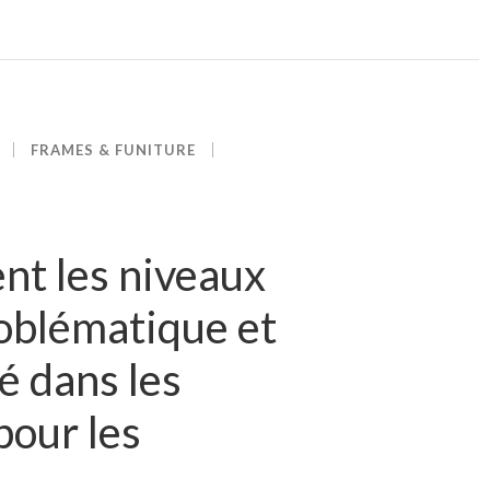
FRAMES & FUNITURE
nt les niveaux
roblématique et
é dans les
pour les