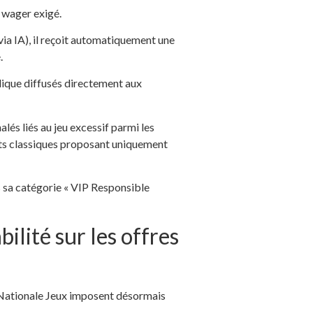
 wager exigé.
ia IA), il reçoit automatiquement une
.
dique diffusés directement aux
lés liés au jeu excessif parmi les
nts classiques proposant uniquement
s sa catégorie « VIP Responsible
bilité sur les offres
 Nationale Jeux imposent désormais