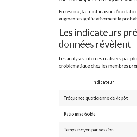
En résumé, la combinaison d’incitation
augmente significativement la proba
Les indicateurs pr
données révèlent
Les analyses internes réalisées par p
problématique chez les membres pre
Indicateur
Fréquence quotidienne de dépôt
Ratio mise/solde
Temps moyen par session