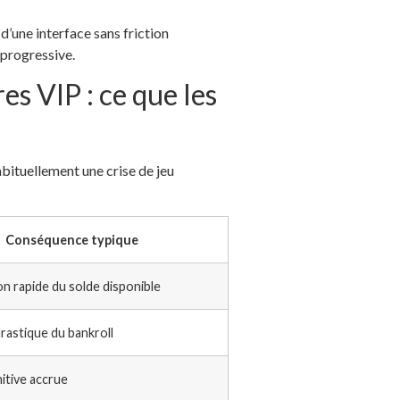
d’une interface sans friction
progressive.
s VIP : ce que les
bituellement une crise de jeu
Conséquence typique
 rapide du solde disponible
rastique du bankroll
itive accrue