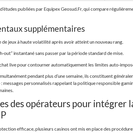
’études publiées par Equipex Geosud.Fr, qui compare régulièreme
ntaux supplémentaires
 jeux à haute volatilité après avoir atteint un nouveau rang.
h‑out” instantané sans passer par la période standard de mise.
chat live pour contourner automatiquement les limites auto‑impos
multanément pendant plus d’une semaine, ils constituent généraleme
 : messages personnalisés rappelant la politique responsible gam
maines.
es des opérateurs pour intégrer l
IP
rotection efficace, plusieurs casinos ont mis en place des procédur