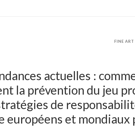
FINE ART
ndances actuelles : comme
ent la prévention du jeu p
tratégies de responsabilit
ne européens et mondiaux 