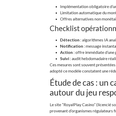
Implémentation obligatoire d’un
Limitation automatique du mont
Offres alternatives non monétair
Checklist opérationn
Détection
: algorithmes IA ana
Notification
: message instanta
Action
: offre immédiate d’une p
Suivi
: audit hebdomadaire réalis
Ces mesures sont souvent présentées d
adopté ce modèle constatent une réduct
Étude de cas : un 
autour du jeu resp
Le site “RoyalPlay Casino” (licencié 
provenant d’organismes régulateurs fra