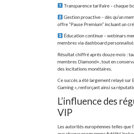
Transparence tarifaire – chaque bon
Gestion proactive – dès qu’un memb
offre “Pause Premium” incluant un cré
Éducation continue – webinars mens
membres via dashboard personnalisé
Résultat chiffré après douze mois : tau
membres Diamond+, tout en conservant
des incitations monétaires.
Ce succès a été largement relayé sur 
Gaming », renforçant ainsi sa réputati
L’influence des régu
VIP
Les autorités européennes telles que
que chaque programme fidélité inclue