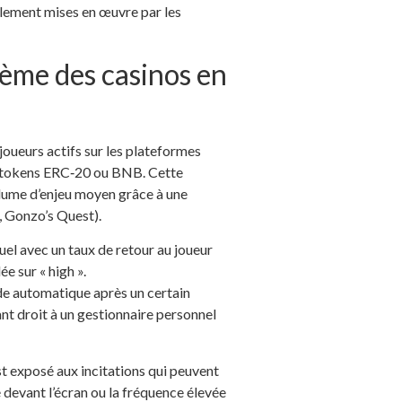
llement mises en œuvre par les
tème des casinos en
joueurs actifs sur les plateformes
de tokens ERC‑20 ou BNB. Cette
volume d’enjeu moyen grâce à une
, Gonzo’s Quest).
el avec un taux de retour au joueur
ée sur « high ».
ade automatique après un certain
nt droit à un gestionnaire personnel
st exposé aux incitations qui peuvent
evant l’écran ou la fréquence élevée