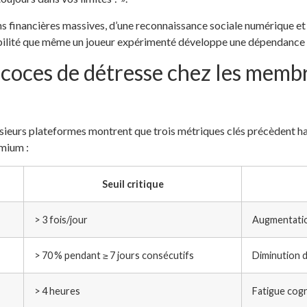
s financières massives, d’une reconnaissance sociale numérique et 
bilité que même un joueur expérimenté développe une dépendance 
écoces de détresse chez les membre
lusieurs plateformes montrent que trois métriques clés précèdent ha
mium :
Seuil critique
> 3 fois/jour
Augmentation
> 70 % pendant ≥ 7 jours consécutifs
Diminution d
> 4 heures
Fatigue cogn