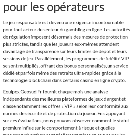
pour les opérateurs
Le jeu responsable est devenu une exigence incontournable
pour tout acteur du secteur du gambling en ligne. Les autorités
de régulation imposent désormais des mesures de protection
plus strictes, tandis que les joueurs eux‑mêmes attendent
davantage de transparence sur leurs limites de dépôt et leurs
sessions de jeu. Parallèlement, les programmes de fidélité VIP
se sont multipliés, offrant des bonus personnalisés, un service
dédié et parfois même des retraits ultra‑rapides grâce à la
technologie blockchain dans certains casino en ligne crypto.
Equipex Geosud.Fr fournit chaque mois une analyse
indépendante des meilleures plateformes de jeux d’argent et
classe notamment les offres « VIP » selon leur conformité aux
normes de sécurité et de protection du joueur. En s’appuyant
sur ces évaluations, nous pouvons observer comment le statut
premium influe sur le comportement à risque et quelles
mesures préventives sont réellement mises en œuvre par les