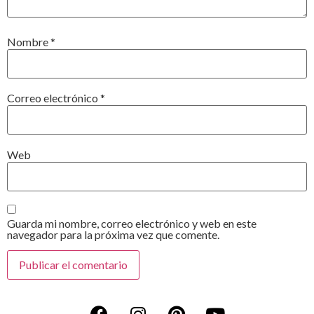
Nombre
*
Correo electrónico
*
Web
Guarda mi nombre, correo electrónico y web en este
navegador para la próxima vez que comente.