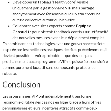
Développer un tableau “Health Score” visible
uniquement par le gestionnaire VIP mais partagé
anonymement avec l’ensemble du club afin créer une
culture collective autour du bien‑être.
Collaborer avec sites experts comme
Equipex
Geosud.fr
pour obtenir feedback continu sur l’efficacité
des nouvelles mesures avant leur déploiement complet.
En combinant ces technologies avec une gouvernance stricte
inspirée par les meilleures pratiques décrites précédemment, il
devient possible — voire probable — que dès cinq ans
prochainement aucun programme VIP ne puisse être considéré
comme purement lucratif sans composante protectrice
robuste.
Conclusion
Les programmes VIP ont indéniablement transformé
l’économie digitale des casinos en ligne grâce à leurs offres
personnalisées et leurs incentives attractifs comme ceux