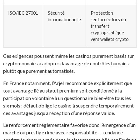
ISO/IEC 27001
Sécurité
Protection
informationnelle
renforcée lors du
transfert
cryptographique
vers wallets crypto
Ces exigences poussent même les casinos purement basés sur
cryptomonnaies à adopter davantage de contrôles humains
plutôt que purement automatisés.
En France notamment, l’Arjel recommande explicitement que
tout avantage lié au statut premium soit conditionné à la
participation volontaire à un questionnaire bien‑être tous les
six mois ; défaut oblige le casino à suspendre temporairement
ces avantages jusqu’à réception d’une réponse valide.
Le renforcement réglementaire favorise donc l’émergence d’un
marché où prestige rime avec responsabilité — tendance
confirmée chaque année dans le classement publié par Equipex