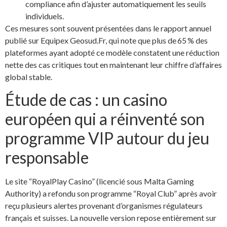
compliance afin d’ajuster automatiquement les seuils
individuels.
Ces mesures sont souvent présentées dans le rapport annuel
publié sur Equipex Geosud.Fr, qui note que plus de 65 % des
plateformes ayant adopté ce modèle constatent une réduction
nette des cas critiques tout en maintenant leur chiffre d’affaires
global stable.
Étude de cas : un casino
européen qui a réinventé son
programme VIP autour du jeu
responsable
Le site “RoyalPlay Casino” (licencié sous Malta Gaming
Authority) a refondu son programme “Royal Club” après avoir
reçu plusieurs alertes provenant d’organismes régulateurs
français et suisses. La nouvelle version repose entièrement sur