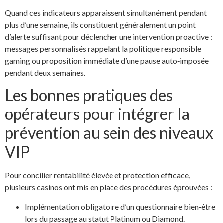
Quand ces indicateurs apparaissent simultanément pendant
plus d’une semaine, ils constituent généralement un point
d’alerte suffisant pour déclencher une intervention proactive :
messages personnalisés rappelant la politique responsible
gaming ou proposition immédiate d’une pause auto‑imposée
pendant deux semaines.
Les bonnes pratiques des
opérateurs pour intégrer la
prévention au sein des niveaux
VIP
Pour concilier rentabilité élevée et protection efficace,
plusieurs casinos ont mis en place des procédures éprouvées :
Implémentation obligatoire d’un questionnaire bien‑être
lors du passage au statut Platinum ou Diamond.