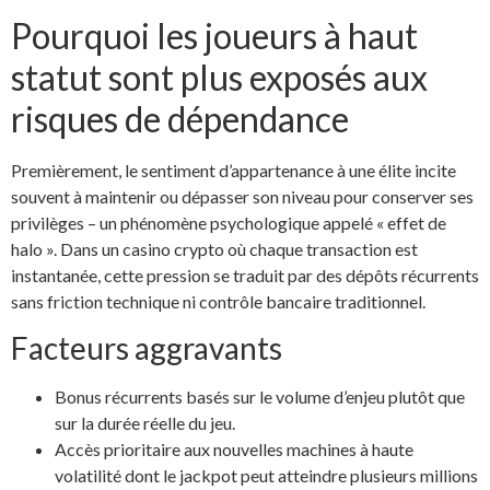
Pourquoi les joueurs à haut
statut sont plus exposés aux
risques de dépendance
Premièrement, le sentiment d’appartenance à une élite incite
souvent à maintenir ou dépasser son niveau pour conserver ses
privilèges – un phénomène psychologique appelé « effet de
halo ». Dans un casino crypto où chaque transaction est
instantanée, cette pression se traduit par des dépôts récurrents
sans friction technique ni contrôle bancaire traditionnel.
Facteurs aggravants
Bonus récurrents basés sur le volume d’enjeu plutôt que
sur la durée réelle du jeu.
Accès prioritaire aux nouvelles machines à haute
volatilité dont le jackpot peut atteindre plusieurs millions