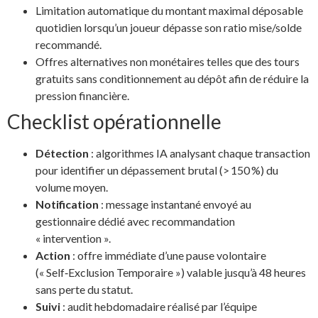
Limitation automatique du montant maximal déposable
quotidien lorsqu’un joueur dépasse son ratio mise/solde
recommandé.
Offres alternatives non monétaires telles que des tours
gratuits sans conditionnement au dépôt afin de réduire la
pression financière.
Checklist opérationnelle
Détection
: algorithmes IA analysant chaque transaction
pour identifier un dépassement brutal (> 150 %) du
volume moyen.
Notification
: message instantané envoyé au
gestionnaire dédié avec recommandation
« intervention ».
Action
: offre immédiate d’une pause volontaire
(« Self‑Exclusion Temporaire ») valable jusqu’à 48 heures
sans perte du statut.
Suivi
: audit hebdomadaire réalisé par l’équipe