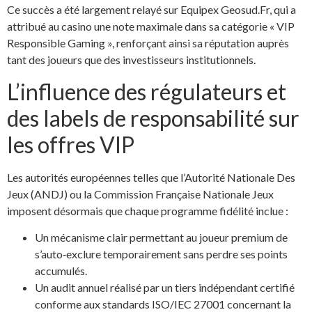
Ce succès a été largement relayé sur Equipex Geosud.Fr, qui a
attribué au casino une note maximale dans sa catégorie « VIP
Responsible Gaming », renforçant ainsi sa réputation auprès
tant des joueurs que des investisseurs institutionnels.
L’influence des régulateurs et
des labels​ de responsabilité sur
les offres VIP
Les autorités européennes telles que l’Autorité Nationale Des
Jeux (ANDJ) ou la Commission Française Nationale Jeux
imposent désormais que chaque programme fidélité inclue :
Un mécanisme clair permettant au joueur premium de
s’auto‑exclure temporairement sans perdre ses points
accumulés.
Un audit annuel réalisé par un tiers indépendant certifié
conforme aux standards ISO/IEC 27001 concernant la