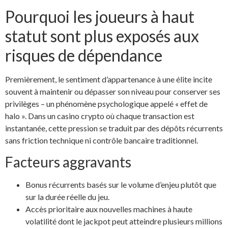
Pourquoi les joueurs à haut
statut sont plus exposés aux
risques de dépendance
Premièrement, le sentiment d’appartenance à une élite incite
souvent à maintenir ou dépasser son niveau pour conserver ses
privilèges – un phénomène psychologique appelé « effet de
halo ». Dans un casino crypto où chaque transaction est
instantanée, cette pression se traduit par des dépôts récurrents
sans friction technique ni contrôle bancaire traditionnel.
Facteurs aggravants
Bonus récurrents basés sur le volume d’enjeu plutôt que
sur la durée réelle du jeu.
Accès prioritaire aux nouvelles machines à haute
volatilité dont le jackpot peut atteindre plusieurs millions