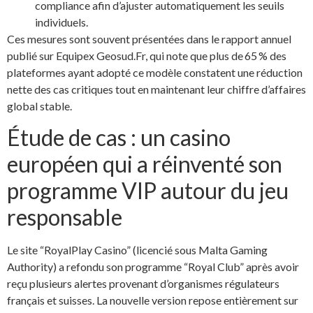
compliance afin d’ajuster automatiquement les seuils
individuels.
Ces mesures sont souvent présentées dans le rapport annuel
publié sur Equipex Geosud.Fr, qui note que plus de 65 % des
plateformes ayant adopté ce modèle constatent une réduction
nette des cas critiques tout en maintenant leur chiffre d’affaires
global stable.
Étude de cas : un casino
européen qui a réinventé son
programme VIP autour du jeu
responsable
Le site “RoyalPlay Casino” (licencié sous Malta Gaming
Authority) a refondu son programme “Royal Club” après avoir
reçu plusieurs alertes provenant d’organismes régulateurs
français et suisses. La nouvelle version repose entièrement sur