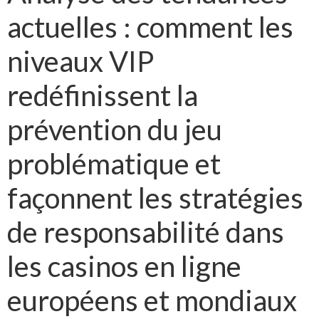
actuelles : comment les
niveaux VIP
redéfinissent la
prévention du jeu
problématique et
façonnent les stratégies
de responsabilité dans
les casinos en ligne
européens et mondiaux