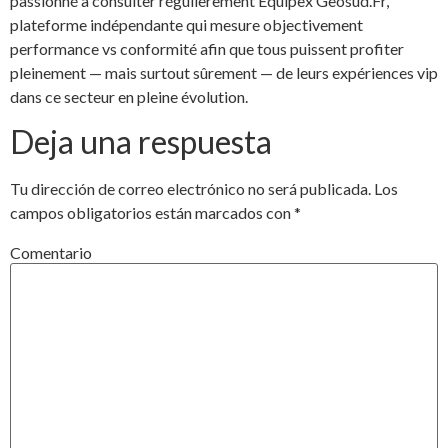
passionné à consulter régulièrement Equipex Geosud.Fr,
plateforme indépendante qui mesure objectivement
performance vs conformité afin que tous puissent profiter
pleinement — mais surtout sûrement — de leurs expériences vip
dans ce secteur en pleine évolution.
Deja una respuesta
Tu dirección de correo electrónico no será publicada.
Los
campos obligatorios están marcados con
*
Comentario