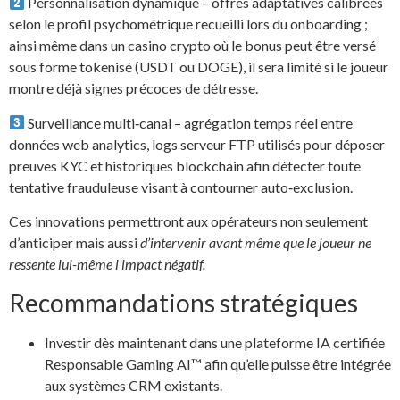
Personnalisation dynamique – offres adaptatives calibrées
selon le profil psychométrique recueilli lors du onboarding ;
ainsi même dans un casino crypto où le bonus peut être versé
sous forme tokenisé (USDT ou DOGE), il sera limité si le joueur
montre déjà signes précoces de détresse.
Surveillance multi‑canal – agrégation temps réel entre
données web analytics, logs serveur FTP utilisés pour déposer
preuves KYC et historiques blockchain afin détecter toute
tentative frauduleuse visant à contourner auto‑exclusion.
Ces innovations permettront aux opérateurs non seulement
d’anticiper mais aussi
d’intervenir avant même que le joueur ne
ressente lui-même l’impact négatif.
Recommandations stratégiques
Investir dès maintenant dans une plateforme IA certifiée
Responsable Gaming AI™ afin qu’elle puisse être intégrée
aux systèmes CRM existants.