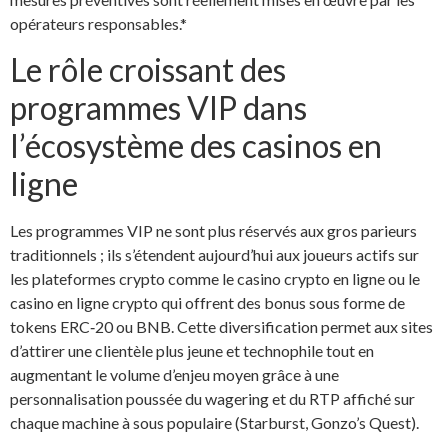
opérateurs responsables.*
Le rôle croissant des
programmes VIP dans
l’écosystème des casinos en
ligne
Les programmes VIP ne sont plus réservés aux gros parieurs
traditionnels ; ils s’étendent aujourd’hui aux joueurs actifs sur
les plateformes crypto comme le casino crypto en ligne ou le
casino en ligne crypto qui offrent des bonus sous forme de
tokens ERC‑20 ou BNB. Cette diversification permet aux sites
d’attirer une clientèle plus jeune et technophile tout en
augmentant le volume d’enjeu moyen grâce à une
personnalisation poussée du wagering et du RTP affiché sur
chaque machine à sous populaire (Starburst, Gonzo’s Quest).