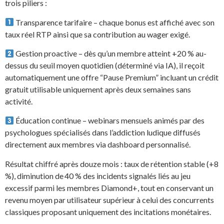
trois piliers :
Transparence tarifaire – chaque bonus est affiché avec son
taux réel RTP ainsi que sa contribution au wager exigé.
Gestion proactive – dès qu’un membre atteint +20 % au-
dessus du seuil moyen quotidien (déterminé via IA), il reçoit
automatiquement une offre “Pause Premium” incluant un crédit
gratuit utilisable uniquement après deux semaines sans
activité.
Éducation continue – webinars mensuels animés par des
psychologues spécialisés dans l’addiction ludique diffusés
directement aux membres via dashboard personnalisé.
Résultat chiffré après douze mois : taux de rétention stable (+8
%), diminution de 40 % des incidents signalés liés au jeu
excessif parmi les membres Diamond+, tout en conservant un
revenu moyen par utilisateur supérieur à celui des concurrents
classiques proposant uniquement des incitations monétaires.