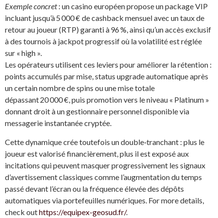
Exemple concret
: un casino européen propose un package VIP
incluant jusqu’à 5 000 € de cashback mensuel avec un taux de
retour au joueur (RTP) garanti à 96 %, ainsi qu’un accès exclusif
à des tournois à jackpot progressif où la volatilité est réglée
sur « high ».
Les opérateurs utilisent ces leviers pour améliorer la rétention :
points accumulés par mise, status upgrade automatique après
un certain nombre de spins ou une mise totale
dépassant 20 000 €, puis promotion vers le niveau « Platinum »
donnant droit à un gestionnaire personnel disponible via
messagerie instantanée cryptée.
Cette dynamique crée toutefois un double‑tranchant : plus le
joueur est valorisé financièrement, plus il est exposé aux
incitations qui peuvent masquer progressivement les signaux
d’avertissement classiques comme l’augmentation du temps
passé devant l’écran ou la fréquence élevée des dépôts
automatiques via portefeuilles numériques. For more details,
check out
https://equipex-geosud.fr/
.