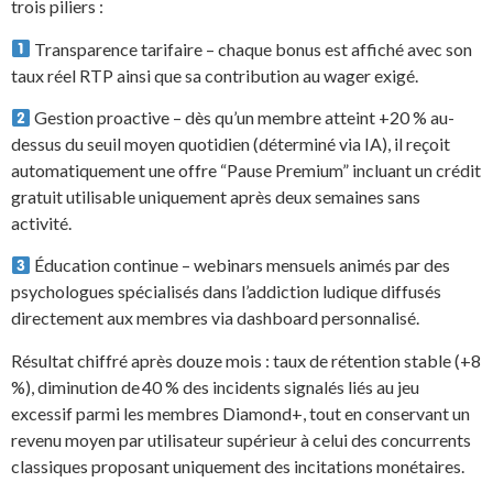
trois piliers :
Transparence tarifaire – chaque bonus est affiché avec son
taux réel RTP ainsi que sa contribution au wager exigé.
Gestion proactive – dès qu’un membre atteint +20 % au-
dessus du seuil moyen quotidien (déterminé via IA), il reçoit
automatiquement une offre “Pause Premium” incluant un crédit
gratuit utilisable uniquement après deux semaines sans
activité.
Éducation continue – webinars mensuels animés par des
psychologues spécialisés dans l’addiction ludique diffusés
directement aux membres via dashboard personnalisé.
Résultat chiffré après douze mois : taux de rétention stable (+8
%), diminution de 40 % des incidents signalés liés au jeu
excessif parmi les membres Diamond+, tout en conservant un
revenu moyen par utilisateur supérieur à celui des concurrents
classiques proposant uniquement des incitations monétaires.