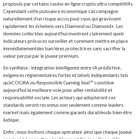
proposés par certains casino en ligne crypto ultra compétitifs.
Cependant cette puissance économique s’accompagne
naturellement d’un risque accru pour ceux qui gravissent
rapidement les échelons vers Diamond ou Diamond+. Les
données collectées aujourd’hui montrent clairement quels
indicateurs précoces surveiller et comment mettre en place
immédiatementdes barrières protectrices sans sacrifier la
valeur perçue par le joueur premium.
En synthèse : intégration intelligente entre IA prédictive,
exigences réglementaires fortes et labels indépendants tels
qu’eCOGRA ou Responsible Gaming Seal™ constitue
aujourd’hui la meilleure voie pour allier rentabilité et
responsabilité sociale. Les acteurs qui adopteront ces
standards seront reconnus non seulement comme leaders
market mais également comme garants durablesdu bien‑être
ludique.
Enfin , nous invitons chaque opérateur ainsi que chaque joueur