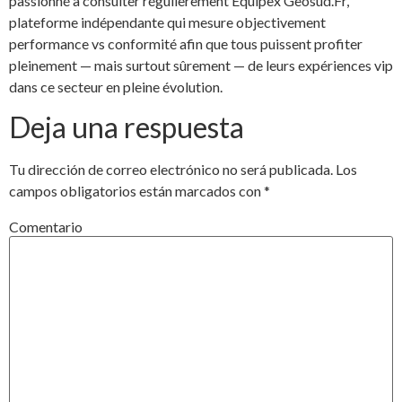
passionné à consulter régulièrement Equipex Geosud.Fr,
plateforme indépendante qui mesure objectivement
performance vs conformité afin que tous puissent profiter
pleinement — mais surtout sûrement — de leurs expériences vip
dans ce secteur en pleine évolution.
Deja una respuesta
Tu dirección de correo electrónico no será publicada.
Los
campos obligatorios están marcados con
*
Comentario