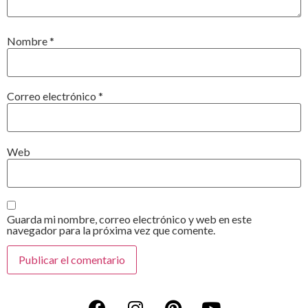
Nombre
*
Correo electrónico
*
Web
Guarda mi nombre, correo electrónico y web en este
navegador para la próxima vez que comente.