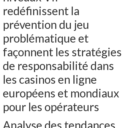
redéfinissent la
prévention du jeu
problématique et
façonnent les stratégies
de responsabilité dans
les casinos en ligne
européens et mondiaux
pour les opérateurs
Analyse des tendances