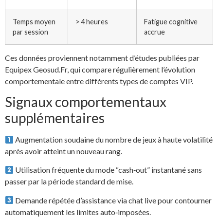
Temps moyen
> 4 heures
Fatigue cognitive
par session
accrue
Ces données proviennent notamment d’études publiées par
Equipex Geosud.Fr, qui compare régulièrement l’évolution
comportementale entre différents types de comptes VIP.
Signaux comportementaux
supplémentaires
Augmentation soudaine du nombre de jeux à haute volatilité
après avoir atteint un nouveau rang.
Utilisation fréquente du mode “cash‑out” instantané sans
passer par la période standard de mise.
Demande répétée d’assistance via chat live pour contourner
automatiquement les limites auto‑imposées.