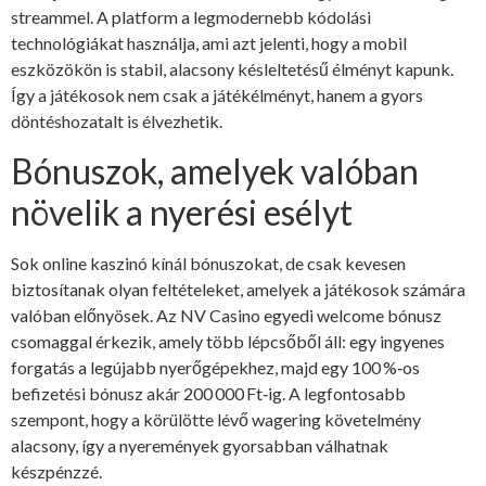
streammel. A platform a legmodernebb kódolási
technológiákat használja, ami azt jelenti, hogy a mobil
eszközökön is stabil, alacsony késleltetésű élményt kapunk.
Így a játékosok nem csak a játékélményt, hanem a gyors
döntéshozatalt is élvezhetik.
Bónuszok, amelyek valóban
növelik a nyerési esélyt
Sok online kaszinó kínál bónuszokat, de csak kevesen
biztosítanak olyan feltételeket, amelyek a játékosok számára
valóban előnyösek. Az NV Casino egyedi welcome bónusz
csomaggal érkezik, amely több lépcsőből áll: egy ingyenes
forgatás a legújabb nyerőgépekhez, majd egy 100 %‑os
befizetési bónusz akár 200 000 Ft‑ig. A legfontosabb
szempont, hogy a körülötte lévő wagering követelmény
alacsony, így a nyeremények gyorsabban válhatnak
készpénzzé.