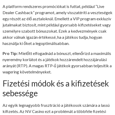
A platform rendszeres promóciókat is futtat, például “Live
Dealer Cashback” programot, amely visszatéríti a veszteségek
egy részét az élő asztaloknál. Emellett a VIP program exkluzív
jutalmakat biztosít, mint például gyorsabb kifizetéseket vagy
személyre szabott bónuszokat. Ezek a kedvezmények csak
akkor válnak igazán értékessé, ha a játékos tudja, hogyan
használja ki őket a legoptimálisabban.
Pro Tip:
Mielőtt elfogadnád a bónuszt, ellenőrizd a maximális
nyeremény korlátot és a játékok hozzárendelt hozzájárulási
arányát (RTP). A magas RTP‑ű játékok gyorsabban teljesítik a
wagering követelményeket.
Fizetési módok és a kifizetések
sebessége
Az egyik legnagyobb frusztráció a játékosok számára a lassú
kifizetés. Az NV Casino ezt a problémát a többféle fizetési