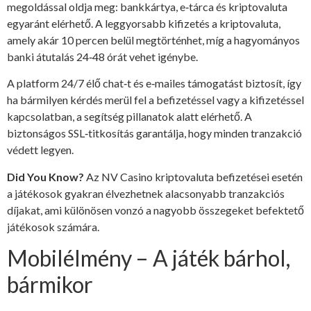
megoldással oldja meg: bankkártya, e‑tárca és kriptovaluta
egyaránt elérhető. A leggyorsabb kifizetés a kriptovaluta,
amely akár 10 percen belül megtörténhet, míg a hagyományos
banki átutalás 24‑48 órát vehet igénybe.
A platform 24/7 élő chat‑t és e‑mailes támogatást biztosít, így
ha bármilyen kérdés merül fel a befizetéssel vagy a kifizetéssel
kapcsolatban, a segítség pillanatok alatt elérhető. A
biztonságos SSL‑titkosítás garantálja, hogy minden tranzakció
védett legyen.
Did You Know?
Az NV Casino kriptovaluta befizetései esetén
a játékosok gyakran élvezhetnek alacsonyabb tranzakciós
díjakat, ami különösen vonzó a nagyobb összegeket befektető
játékosok számára.
Mobilélmény – A játék bárhol,
bármikor